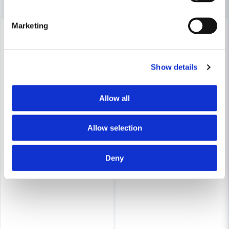
Ja, ni får publicera min fråga
Marketing
-12%
-12%
Show details
Allow all
Skicka fråga
Allow selection
Deny