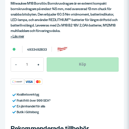
Milwaukee M18 Borstlös Borrskruvdragare är en extremt kompakt
borrskruvdragare på endast 145 mm, med avancerad 13 mm chuck för
snabba bitsbyten. Den erbjuder 60.5 Nm vridmoment, batteriindikator,
LED-lampa, och använder REDLITHIUM™-batterier för längre driftstid och
batterilivslängd. Levereras med 2x M18 B2 18V 2,0Ah batterier, M12M18
multiladdare och förvaringsväska.
Läs mer
4933492833
Köp
-
+
Kvalitetsverktyg
Fraktfritt över 999 SEK*
En järnhandel för alla
Butik i Göteborg
Rekommenderade tillbehör