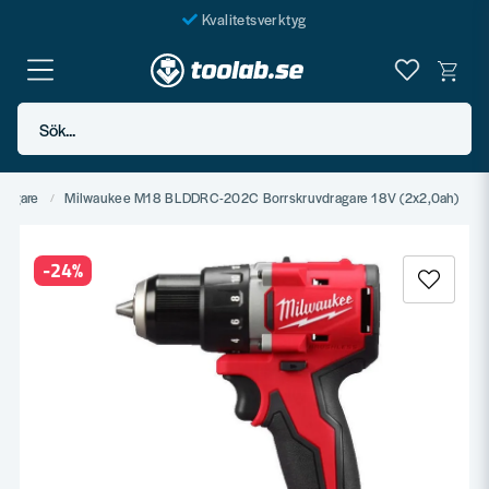
Kvalitetsverktyg
Fraktfritt över 999 SEK*
En järnhandel för alla
Sök...
Butik i Göteborg
ragare
Milwaukee M18 BLDDRC-202C Borrskruvdragare 18V (2x2,0ah)
-
24
%