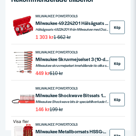
MILWAUKEE POWERTOOLS
Milwaukee 49224201 Hålsågsats Hole Dozer 10-delar
Köp
Hålsågssats 49224201 ifrån Milwaukee med Dozer hålsågar från 25-76mm.
1 303 kr
1 662 kr
MILWAUKEE POWERTOOLS
Milwaukee Skruvmejselset 3 (10-delar)
Köp
Milwaukee skruvmejselset innehållande tio olika skruvmejslar. Dessa skruvmejslar har bekvämt Tri-Lobe-handtag optimerat för maximal användarkomfort och applikationer med högt vridmoment. Härdade magnetiska spetsar för maximalt fäste och hållbarhet.
449 kr
610 kr
MILWAUKEE POWERTOOLS
Milwaukee Shockwave Bitssats 10-delar Impact 50mm
Köp
Milwaukee Shockwave bits är specialtillverkade för att tåla den höga belastningen från slagskruvdragare. Dessa 50 mm långa bits kommer förpackade i en praktisk bitshållare med karbinhake, perfekt för att hänga i bältet eller byxorna. Shockwave-serien är idealisk för heavy duty applikationer och erbjuder en omfattande lösning för alla borr- och fästningsbehov.
146 kr
199 kr
Visa fler
MILWAUKEE POWERTOOLS
Milwaukee Metallborrsats HSSG-TIN POF 10-delar 3-10mm
Köp