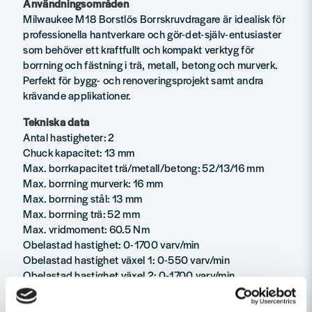
Användningsområden
Milwaukee M18 Borstlös Borrskruvdragare är idealisk för
professionella hantverkare och gör-det-själv-entusiaster
som behöver ett kraftfullt och kompakt verktyg för
borrning och fästning i trä, metall, betong och murverk.
Perfekt för bygg- och renoveringsprojekt samt andra
krävande applikationer.
Tekniska data
Antal hastigheter: 2
Chuck kapacitet: 13 mm
Max. borrkapacitet trä/metall/betong: 52/13/16 mm
Max. borrning murverk: 16 mm
Max. borrning stål: 13 mm
Max. borrning trä: 52 mm
Max. vridmoment: 60.5 Nm
Obelastad hastighet: 0-1700 varv/min
Obelastad hastighet växel 1: 0-550 varv/min
Obelastad hastighet växel 2: 0-1700 varv/min
Levereras med