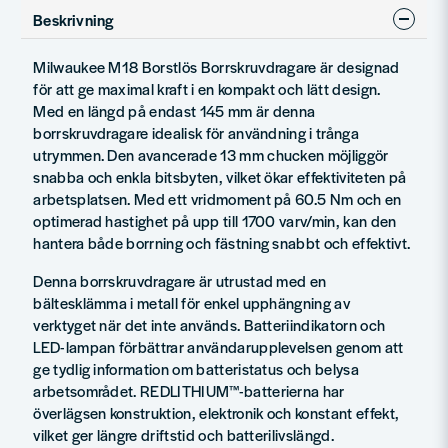
Uppnå professionell borrning med Milwaukee Shockwave RED HEX Metallborrsats. Designad för slagskruvdragare, erbjuder denna 10-delars sats HSS-TIN metallborr för överlägsen prestanda.
Beskrivning
400 kr
544 kr
Milwaukee M18 Borstlös Borrskruvdragare är designad
för att ge maximal kraft i en kompakt och lätt design.
Med en längd på endast 145 mm är denna
borrskruvdragare idealisk för användning i trånga
utrymmen. Den avancerade 13 mm chucken möjliggör
snabba och enkla bitsbyten, vilket ökar effektiviteten på
arbetsplatsen. Med ett vridmoment på 60.5 Nm och en
optimerad hastighet på upp till 1700 varv/min, kan den
hantera både borrning och fästning snabbt och effektivt.
Denna borrskruvdragare är utrustad med en
bältesklämma i metall för enkel upphängning av
verktyget när det inte används. Batteriindikatorn och
LED-lampan förbättrar användarupplevelsen genom att
ge tydlig information om batteristatus och belysa
arbetsområdet. REDLITHIUM™-batterierna har
överlägsen konstruktion, elektronik och konstant effekt,
vilket ger längre driftstid och batterilivslängd.