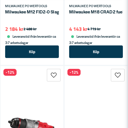
MILWAUKEE POWERTOOLS
MILWAUKEE POWERTOOLS
Milwaukee M12 FID2-0 Slagskruvdragare 12V (utan batterier)
Milwaukee M18 CRAD2 fuel vin
2 184 kr
4 143 kr
2 488 kr
4 719 kr
Leveranstid ifrån leverantör ca
Leveranstid ifrån leverantör ca
3-7 arbetsdagar
3-7 arbetsdagar
Köp
Köp
-12%
-12%