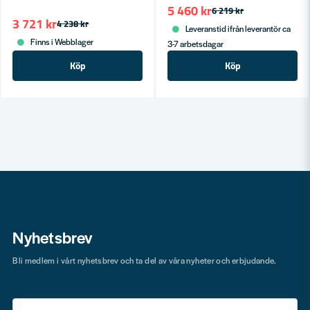
5 460 kr
6 219 kr
3 721 kr
4 238 kr
Leveranstid ifrån leverantör ca
Finns i Webblager
3-7 arbetsdagar
Köp
Köp
Nyhetsbrev
Bli medlem i vårt nyhetsbrev och ta del av våra nyheter och erbjudande.