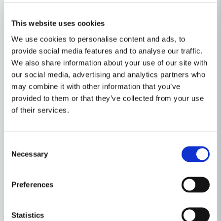
2x M18 B2 18V 2,0Ah batterier
1x M12M18 Multiladdare
This website uses cookies
1x Förvaringsväska
We use cookies to personalise content and ads, to
Egenskaper
provide social media features and to analyse our traffic.
We also share information about your use of our site with
Ställ en produktfråga
produktyp
skruvdragare
our social media, advertising and analytics partners who
may combine it with other information that you’ve
question
Spänning
18V
Fråga oss något om denna produkten...
Relaterade kategorier
provided to them or that they’ve collected from your use
of their services.
Varumärke
Milwaukee
Batteridrivet
name
Consent
Namn
Maskin, Laser & Handverktyg
Necessary
Selection
Skruvdragare
email
Mejladress
Preferences
Andra produkter i kategorin
Statistics