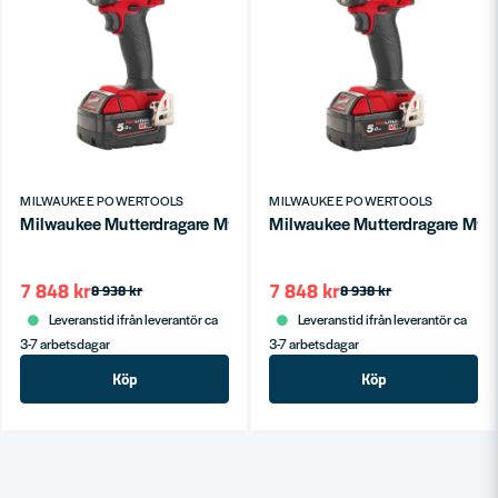
MILWAUKEE POWERTOOLS
MILWAUKEE POWERTOOLS
Milwaukee Mutterdragare M18 FIW2P12-502X (2x5,0ah)
Milwaukee Mutterdragare M18
7 848 kr
7 848 kr
8 938 kr
8 938 kr
Leveranstid ifrån leverantör ca
Leveranstid ifrån leverantör ca
3-7 arbetsdagar
3-7 arbetsdagar
Köp
Köp