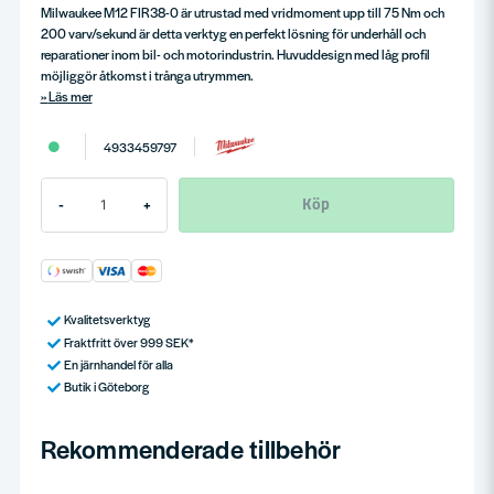
Milwaukee M12 FIR38-0 är utrustad med vridmoment upp till 75 Nm och
200 varv/sekund är detta verktyg en perfekt lösning för underhåll och
reparationer inom bil- och motorindustrin. Huvuddesign med låg profil
möjliggör åtkomst i trånga utrymmen.
Läs mer
4933459797
Köp
-
+
Kvalitetsverktyg
Fraktfritt över 999 SEK*
En järnhandel för alla
Butik i Göteborg
Rekommenderade tillbehör