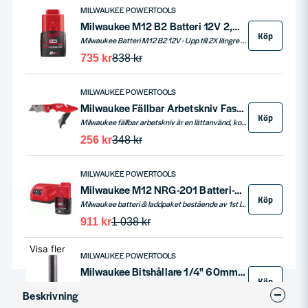
MILWAUKEE POWERTOOLS
Milwaukee M12 B2 Batteri 12V 2,0ah
Köp
Milwaukee Batteri M12 B2 12V - Upp till 2X längre driftstid*, 20% mer kraft*, upp till 2X fler uppladdningar. Jämfört med andra Lithium-Ion teknologier och tidigare Milwaukee® batteriteknik. Resultatet kan variera beroende på spänning, verktyg och applikat
735 kr
838 kr
MILWAUKEE POWERTOOLS
Milwaukee Fällbar Arbetskniv Fastback
Köp
Milwaukee fällbar arbetskniv är en lättanvänd, kompakt kniv som sparar tid och ökar effektiviteten. Med enhandsgrepp, integrerad kapfunktion, verktygslöst bladbyte och inbyggd kabelskalare blir detta ett perfekt verktyg för alla snabbt behov.
256 kr
348 kr
MILWAUKEE POWERTOOLS
Milwaukee M12 NRG-201 Batteri-/Laddpaket 12V (2,0ah)
Köp
Milwaukee batteri & laddpaket bestående av 1st laddare C12C samt ett 12V 2,0ah batteri.
911 kr
1 038 kr
Visa fler
MILWAUKEE POWERTOOLS
Milwaukee Bitshållare 1/4" 60mm Shockwave
Köp
Milwaukees Shockwave bitshållare erbjuder styrka och tålighet för de mest krävande arbetsuppgifterna. Med en längd på 60mm är den särskilt lämpad för användning med borrskruvdragare och slagskruvdragare. Den starka magnetiska spetsen säkerställer att bits hålls fast ordentligt, och den specialutvecklade, värmebehandlade stålet garanterar maximal styrka och flexibilitet. Denna bitshållare är byggd för att tåla påfrestningar, särskilt i applikationer som involverar slag.
Beskrivning
42 kr
58 kr