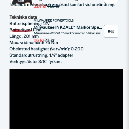
frätande material och ger ökad komfort vid användning.
324 kr
418 kr
Tekniska data
MILWAUKEE POWERTOOLS
Batterispänning: 12V
Milwaukee INKZALL™ Markör Spets Röd
Batterityp: Li-ion
Köp
Milwaukee INKZALL™ markör med en hållbar spets som förblir skarp och trycks inte in i pennan under press. Slitstarkspets – akryl spets, idealisk för ojämna ytor som betong. Markören fungerar likväl efter 72 timmar utan kork.
Längd: 281 mm
16 kr
21 kr
Max. vridmoment: 75 Nm
Obelastad hastighet (varv/min): 0-200
Standardutrustning: 1/4" adapter
Verktygsfäste: 3/8” fyrkant