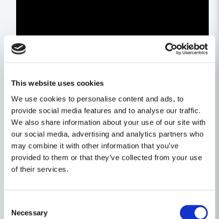
This website uses cookies
We use cookies to personalise content and ads, to
provide social media features and to analyse our traffic.
We also share information about your use of our site with
our social media, advertising and analytics partners who
may combine it with other information that you’ve
Egenskaper
provided to them or that they’ve collected from your use
of their services.
Ställ en produktfråga
Varumärke
Milwaukee
question
Produkttyp
Spärrskaft
Fråga oss något om denna produkten...
Relaterade kategorier
Consent
Necessary
Selection
Spänning
12V