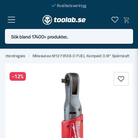
Kvalitetsverktyg
Fraktfritt över 999 SEK*
En järnhandel för alla
Sök bland 17400+ produkter..
Butik i Göteborg
Mutterdragare
Milwaukee M12 FIR38-0 FUEL Kompakt 3/8” Spärrskaft
-
12
%