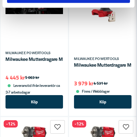
MILWAUKEE POWERTOOLS
Milwaukee Mutterdragare M18 FMTIW2P12-0X (utan batteri)
MILWAUKEE POWERTOOLS
Milwaukee Mutterdragare M18 
4 445 kr
5 063 kr
3 979 kr
4 531 kr
Leveranstid ifrån leverantör ca
Finns i Webblager
3-7 arbetsdagar
Köp
Köp
-12%
-12%