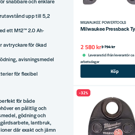
ör snabbare och enklare
utavstånd upp till 5,2
MILWAUKEE POWERTOOLS
Milwaukee Pressback 
med ett M12™ 2.0 Ah-
 avtryckare för ökad
2 580 kr
3 794 kr
Leveranstid ifrån leverantör ca
ödning, avisningsmedel
arbetsdagar
Köp
rier för flexibel
-32%
erfekt för både
höver en pålitlig och
gsmedel, gödning och
gårdsarbete, lantbruk,
tioner där exakt och jämn