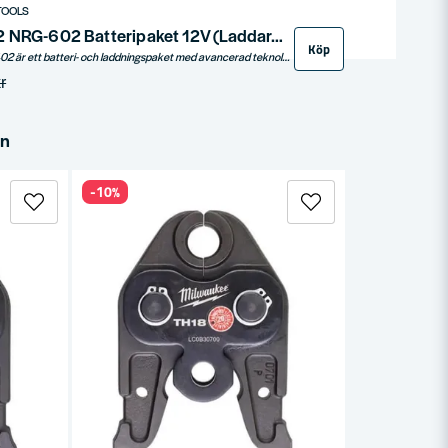
TOOLS
Milwaukee M12 NRG-602 Batteripaket 12V (Laddare + 2x6,0ah)
Köp
Milwaukee M12 NRG-402 är ett batteri- och laddningspaket med avancerad teknologi. Det innehåller 2 st M12 B4 4,0ah batterier och en C12C laddare. Tack vare REDLITHIUM™ och REDLINK™ teknik, erbjuder detta paket upp till 2,5x längre driftstid och upp till 20% mer kraft. Individuell cellövervakning maximerar produktivitet, medan integrerad svetsram och urladdningsskydd garanterar långvarig hållbarhet, även i tuffa förhållanden.
r
in
-10%