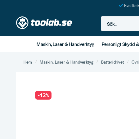
Kvalite
Sök...
Maskin, Laser & Handverktyg
Personligt Skydd 
Hem
Maskin, Laser & Handverktyg
Batteridrivet
Övr
-
12
%