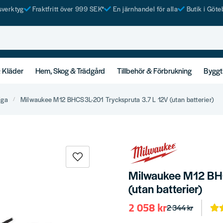
tsverktyg
Fraktfritt över 999 SEK*
En järnhandel för alla
Butik i Göte
& Kläder
Hem, Skog & Trädgård
Tillbehör & Förbrukning
Byggt
iga
Milwaukee M12 BHCS3L-201 Tryckspruta 3.7 L 12V (utan batterier)
Milwaukee M12 BHC
(utan batterier)
2 058 kr
2 344 kr