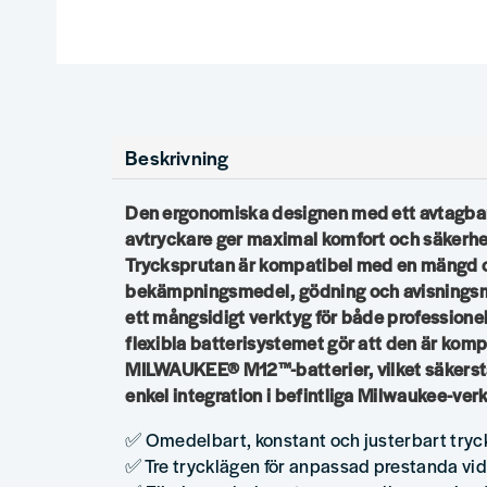
Beskrivning
Den ergonomiska designen med ett avtagbar
avtryckare ger maximal komfort och säkerhe
Trycksprutan är kompatibel med en mängd ol
bekämpningsmedel, gödning och avisningsmed
ett mångsidigt verktyg för både professionel
flexibla batterisystemet gör att den är komp
MILWAUKEE® M12™-batterier, vilket säkerstäl
enkel integration i befintliga Milwaukee-ve
✅ Omedelbart, konstant och justerbart tryck
✅ Tre trycklägen för anpassad prestanda vid 