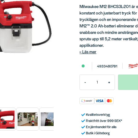
Milwaukee M12 BHCS3L-201 är en
konstant och justerbart tryck för
trycklägen och en imponerande sp
M12™ 2.0 Ah-batteri eliminerar d
snabbare och mindre ansträngand
spruta upp till 5,2 meter vertikal
applikationer.
Läs mer
4933480781
-
+
Kvalitetsverktyg
Fraktfritt över 999 SEK*
En järnhandel för alla
Butik i Göteborg