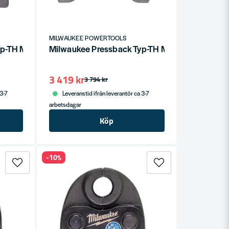
MILWAUKEE POWERTOOLS
Typ-TH M18 Ø20mm
Milwaukee Pressback Typ-TH M18 Ø18mm
3 419 kr
3 794 kr
 3-7
Leveranstid ifrån leverantör ca 3-7
arbetsdagar
Köp
-10%