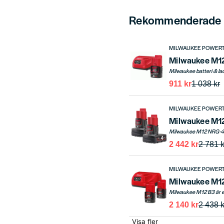
Rekommenderade t
MILWAUKEE POWER
911 kr
1 038 kr
MILWAUKEE POWER
2 442 kr
2 781 k
MILWAUKEE POWER
2 140 kr
2 438 k
Visa fler