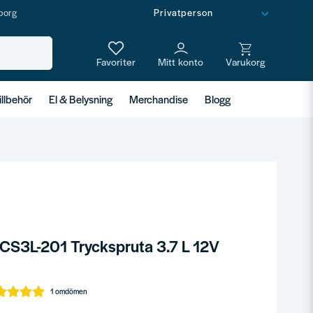
borg
illbehör
El & Belysning
Merchandise
Blogg
S3L-201 Tryckspruta 3.7 L 12V
1 omdömen