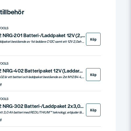
illbehör
TOOLS
Milwaukee M12 NRG-201 Batteri-/Laddpaket 12V (2,0ah)
Köp
Milwaukee batteri & laddpaket bestående av 1st laddare C12C samt ett 12V 2,0ah batteri.
TOOLS
Milwaukee M12 NRG-402 Batteripaket 12V (Laddare + 2x4,0ah)
Köp
Milwaukee M12 NRG-402 är ett batteri och laddpaket bestående av 2st M12 B4 4,0ah batterier samt batteriladdare C12C för M12 batterier.
r
TOOLS
Milwaukee M12 NRG-302 Batteri-/Laddpaket 2x3,0Ah
Köp
Milwaukee M12 B3 är ett 3,0 Ah batteri med REDLITHIUM™ teknologi, erbjuder längre driftstid och fler uppladdningar. C12-laddaren säkerställer snabb och effektiv laddning. Perfekt för tuffa applikationer med överbelastningsskydd och kan användas i kalla miljöer ner till -20°C.
r