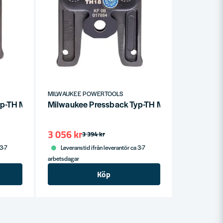
MILWAUKEE POWERTOOLS
Typ-TH M12 Ø20mm
Milwaukee Pressback Typ-TH M12 Ø18mm
3 056 kr
3 394 kr
 3-7
Leveranstid ifrån leverantör ca 3-7
arbetsdagar
Köp