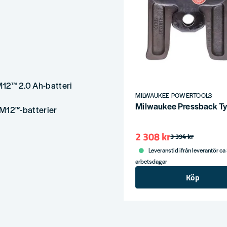
 M12™ 2.0 Ah-batteri
MILWAUKEE POWERTOOLS
Milwaukee Pressback 
M12™-batterier
2 308 kr
3 394 kr
Leveranstid ifrån leverantör ca
arbetsdagar
Köp