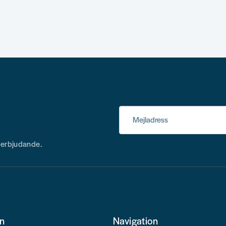
Mejladress
h erbjudande.
on
Navigation