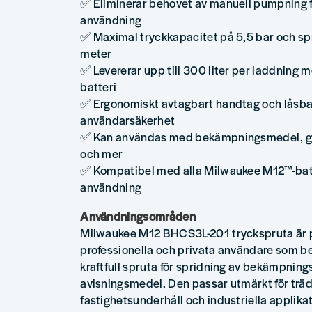
✅ Eliminerar behovet av manuell pumpning f
användning
✅ Maximal tryckkapacitet på 5,5 bar och spr
meter
✅ Levererar upp till 300 liter per laddning 
batteri
✅ Ergonomiskt avtagbart handtag och låsbar
användarsäkerhet
✅ Kan användas med bekämpningsmedel, g
och mer
✅ Kompatibel med alla Milwaukee M12™-batte
användning
Användningsområden
Milwaukee M12 BHCS3L-201 tryckspruta är p
professionella och privata användare som be
kraftfull spruta för spridning av bekämpnin
avisningsmedel. Den passar utmärkt för träd
fastighetsunderhåll och industriella applika