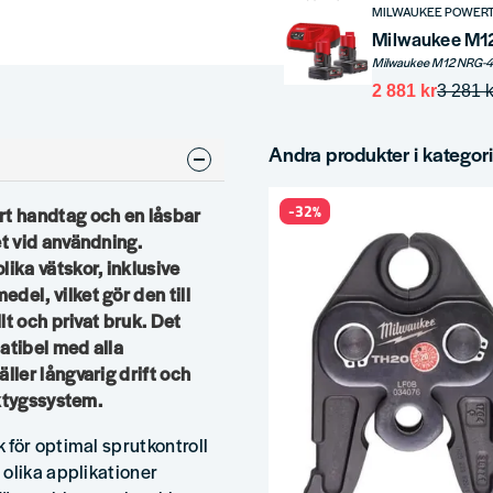
MILWAUKEE POWER
2 881 kr
3 281 k
Andra produkter i kategor
-32%
t handtag och en låsbar
t vid användning.
ika vätskor, inklusive
el, vilket gör den till
lt och privat bruk. Det
atibel med alla
ler långvarig drift och
rktygssystem.
 för optimal sprutkontroll
olika applikationer