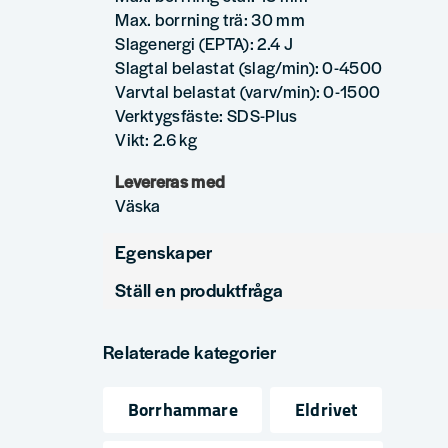
Max. borrning trä: 30 mm
Slagenergi (EPTA): 2.4 J
Slagtal belastat (slag/min): 0-4500
Varvtal belastat (varv/min): 0-1500
Verktygsfäste: SDS-Plus
Vikt: 2.6 kg
Levereras med
Väska
Egenskaper
Ställ en produktfråga
Verktygsfäste
SDS-Plus
question
Produkttyp
Kombihammar
Fråga oss något om denna produkten...
Relaterade kategorier
Borrhammare
Eldrivet
name
email