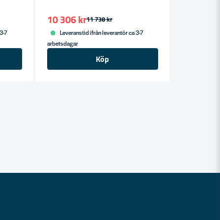
10 306 kr
11 738 kr
 3-7
Leveranstid ifrån leverantör ca 3-7
arbetsdagar
Köp