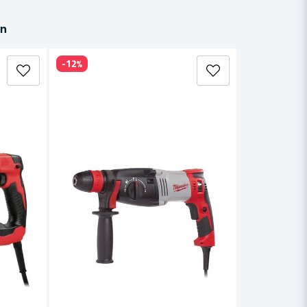
in
-12%