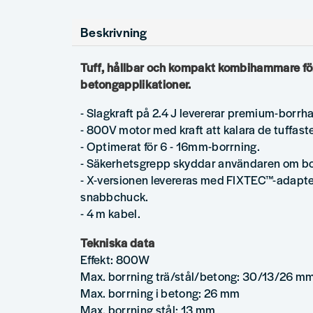
Beskrivning
Tuff, hållbar och kompakt kombihammare fö
betongapplikationer.
- Slagkraft på 2.4 J levererar premium-borrh
- 800V motor med kraft att kalara de tuffast
- Optimerat för 6 - 16mm-borrning.
- Säkerhetsgrepp skyddar användaren om bor
- X-versionen levereras med FIXTEC™-adapte
snabbchuck.
- 4 m kabel.
Tekniska data
Effekt: 800W
Max. borrning trä/stål/betong: 30/13/26 m
Max. borrning i betong: 26 mm
Max. borrning stål: 13 mm