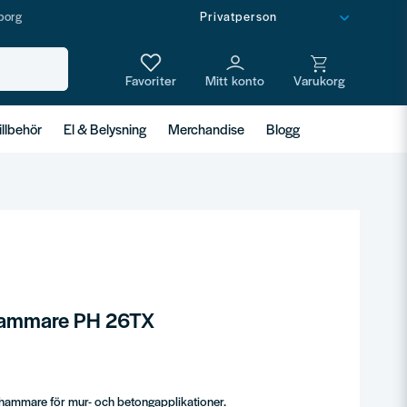
borg
illbehör
El & Belysning
Merchandise
Blogg
hammare PH 26TX
hammare för mur- och betongapplikationer.