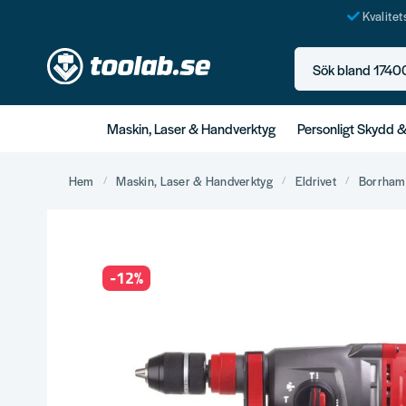
Kvalite
Sök bland 17400+ p
Maskin, Laser & Handverktyg
Personligt Skydd 
Hem
Maskin, Laser & Handverktyg
Eldrivet
Borrha
-
12
%