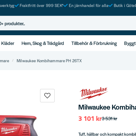
tsverktyg
Fraktfritt över 999 SEK*
En järnhandel för alla
Butik i Göte
rodukter..
& Kläder
Hem, Skog & Trädgård
Tillbehör & Förbrukning
Byggt
mmare
Milwaukee Kombihammare PH 26TX
Milwaukee Kombi
3 101 kr
3 531 kr
Tuff, hållbar och kompakt kombi