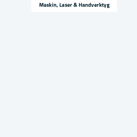
Namn
Mejlad
Maskin, Laser & Handverktyg
Ja, ni får publicera min fråga
Skicka fråga