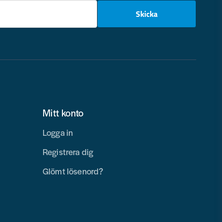
email
Skicka
Mitt konto
Logga in
Registrera dig
Glömt lösenord?