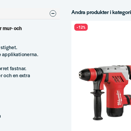
Andra produkter i kategor
-12%
r mur- och
astighet.
e applikationerna.
ret fastnar.
r och en extra
m