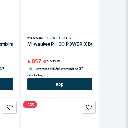
MILWAUKEE POWERTOOLS
Kombihammare (SDS+)
Milwaukee PH 30 POWER X Borrhammare SDS+
4 857 kr
5 531 kr
 3-7
Leveranstid ifrån leverantör ca 3-7
arbetsdagar
Köp
-12%