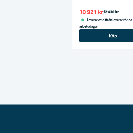
10 921 kr
12 438 kr
Leveranstid ifrån leverantör ca
arbetsdagar
Köp