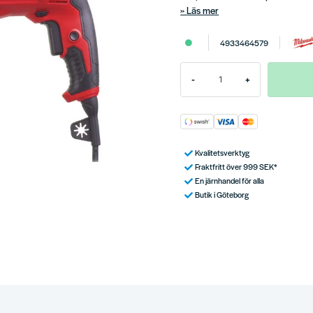
Läs mer
4933464579
-
+
Kvalitetsverktyg
Fraktfritt över 999 SEK*
En järnhandel för alla
Butik i Göteborg