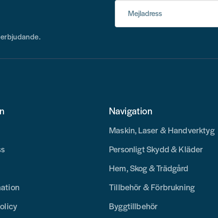
Mejladress
h erbjudande.
on
Navigation
Maskin, Laser & Handverktyg
ss
Personligt Skydd & Kläder
Hem, Skog & Trädgård
mation
Tillbehör & Förbrukning
olicy
Byggtillbehör