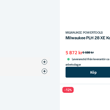
MILWAUKEE POWERTOOLS
Milwaukee PLH 28 XE 
5 872 kr
6 688 kr
Leveranstid ifrån leverantör ca
arbetsdagar
Köp
e
-12%