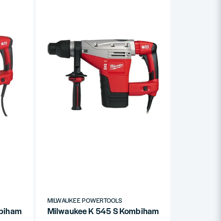
MILWAUKEE POWERTOOLS
bihammare SDS-MAX 11,9 Joule
Milwaukee K 545 S Kombihammare Kango