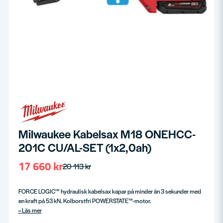
Milwaukee Kabelsax M18 ONEHCC-
201C CU/AL-SET (1x2,0ah)
17 660 kr
20 113 kr
FORCE LOGIC™ hydraulisk kabelsax kapar på minder än 3 sekunder med
en kraft på 53 kN. Kolborstfri POWERSTATE™-motor.
Läs mer