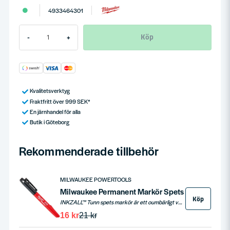
4933464301
Köp
-
+
Kvalitetsverktyg
Fraktfritt över 999 SEK*
En järnhandel för alla
Butik i Göteborg
Rekommenderade tillbehör
MILWAUKEE POWERTOOLS
Milwaukee Permanent Markör Spets
Köp
INKZALL™ Tunn spets markör är ett oumbärligt verktyg för bygg- och kontorsmiljöer, med en hållbar spets som förblir skarp och motstår tryck. Idealisk för markering på grova ytor som betong, samt på trä, metall, plywood och plast. Markören har snabbverkande bläck, fungerar även efter 72 timmar utan kork och är utrustad med praktiska fästen och hål för enkel hantering och förvaring.
16 kr
21 kr