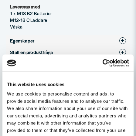
Levereras med
1 x M18 B2 Batterier
M12-18 C Laddare
Väska
Egenskaper
Ställ en produktfråga
Varumärke
Milwaukee
question
Produkttyp
kabelsax
Fråga oss något om denna produkten...
Relaterade kategorier
Spänning
18V
This website uses cookies
Batteridrivet
We use cookies to personalise content and ads, to
name
Namn
provide social media features and to analyse our traffic.
Maskin, Laser & Handverktyg
Övriga
We also share information about your use of our site with
our social media, advertising and analytics partners who
email
may combine it with other information that you’ve
Mejladress
Andra produkter i kategorin
provided to them or that they’ve collected from your use