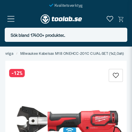
Kvalitetsverktyg
Fraktfritt över 999 SEK*
En järnhandel för alla
Sök bland 17400+ produkter..
Butik i Göteborg
Övriga
Milwaukee Kabelsax M18 ONEHCC-201C CU/AL-SET (1x2,0ah)
-
12
%