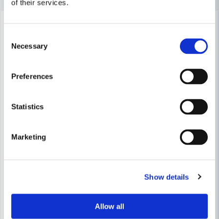
of their services.
-32%
-32%
Ja, ni får publicera min fråga
Consent
Necessary
Selection
Preferences
Statistics
Skicka fråga
Marketing
MILWAUKEE POWERTOOLS
MILWAUKEE POWERTOOLS
Milwaukee Pressback Typ-TH M12 Ø25mm
Milwaukee Pressback Typ-T
Show details
2 308 kr
2 308 kr
3 394 kr
3 394 kr
Allow all
Leveranstid ifrån leverantör ca
Leveranstid ifrån leverantör ca