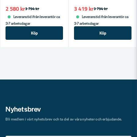
2 580 kr
3 419 kr
3 794 kr
3 794 kr
Leveranstid ifrån leverantör ca
Leveranstid ifrån leverantör ca
3-7 arbetsdagar
3-7 arbetsdagar
Köp
Köp
Nyhetsbrev
Bli medlem i vårt nyhetsbrev och ta del av våra nyheter och erbjudande.