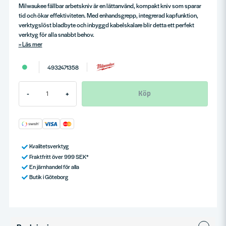
Milwaukee fällbar arbetskniv är en lättanvänd, kompakt kniv som sparar
tid och ökar effektiviteten. Med enhandsgrepp, integrerad kapfunktion,
verktygslöst bladbyte och inbyggd kabelskalare blir detta ett perfekt
verktyg för alla snabbt behov.
Läs mer
4932471358
Köp
-
+
Kvalitetsverktyg
Fraktfritt över 999 SEK*
En järnhandel för alla
Butik i Göteborg