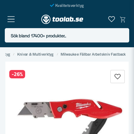
Kvalitetsverktyg
Fraktfritt över 999 SEK*
En järnhandel för alla
Sök bland 17400+ produkter..
Butik i Göteborg
erktyg
Knivar & Multiverktyg
Milwaukee Fällbar Arbetskniv Fastback
-
26
%