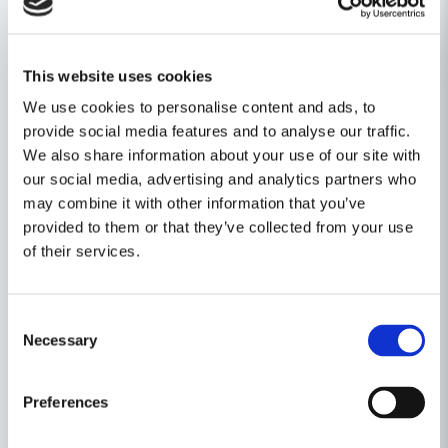
This website uses cookies
Egenskaper
We use cookies to personalise content and ads, to
Ställ en produktfråga
Produkttyp
Universalkniv
provide social media features and to analyse our traffic.
We also share information about your use of our site with
question
Fråga oss något om denna produkten...
Relaterade kategorier
our social media, advertising and analytics partners who
may combine it with other information that you’ve
provided to them or that they’ve collected from your use
Knivar & Multiverktyg
of their services.
name
Namn
Maskin, Laser & Handverktyg
Consent
Handverktyg
Necessary
Selection
email
Mejladress
Preferences
Andra produkter i kategorin