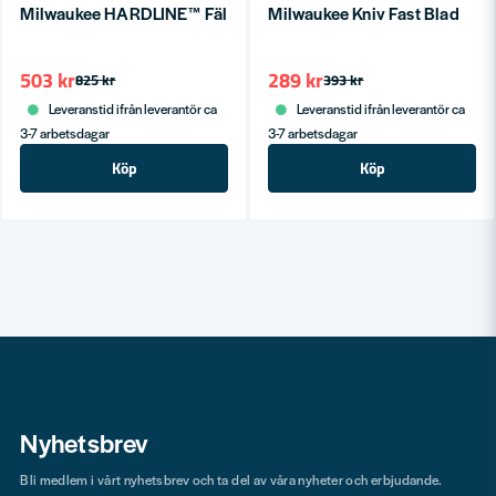
Milwaukee HARDLINE™ Fällkniv Tandad
Milwaukee Kniv Fast Blad
503 kr
289 kr
825 kr
393 kr
Leveranstid ifrån leverantör ca
Leveranstid ifrån leverantör ca
3-7 arbetsdagar
3-7 arbetsdagar
Köp
Köp
Nyhetsbrev
Bli medlem i vårt nyhetsbrev och ta del av våra nyheter och erbjudande.