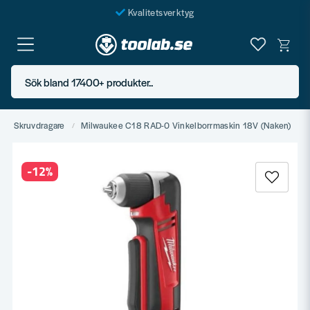
Kvalitetsverktyg
Fraktfritt över 999 SEK*
En järnhandel för alla
Sök bland 17400+ produkter..
Butik i Göteborg
Skruvdragare
Milwaukee C18 RAD-0 Vinkelborrmaskin 18V (Naken)
-
12
%