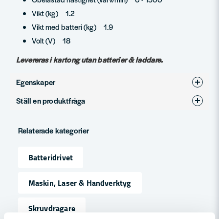
Vikt (kg) 1.2
Vikt med batteri (kg) 1.9
Volt (V) 18
Levereras i kartong utan batterier & laddare.
Egenskaper
Ställ en produktfråga
Produkttyp
Vinkelborrmaskin
question
Spänning
18V
Fråga oss något om denna produkten...
Relaterade kategorier
Varumärke
Milwaukee
Batteridrivet
name
Namn
Maskin, Laser & Handverktyg
Skruvdragare
email
Mejladress