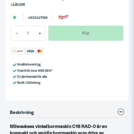
Läs mer
4933427189
Köp
-
+
Kvalitetsverktyg
Fraktfritt över 999 SEK*
En järnhandel för alla
Butik i Göteborg
Beskrivning
Milwaukees vinkelborrmaskin C18 RAD-0 är en
kompakt och smidig borrmaskin som drivs av