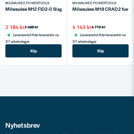
MILWAUKEE POWERTOOLS
MILWAUKEE POWERTOOLS
Milwaukee M12 FID2-0 Slagskruvdragare 12V (utan batterier)
Milwaukee M18 CRAD2 fuel vin
2 184 kr
4 143 kr
2 488 kr
4 719 kr
Leveranstid ifrån leverantör ca
Leveranstid ifrån leverantör ca
3-7 arbetsdagar
3-7 arbetsdagar
Köp
Köp
Nyhetsbrev