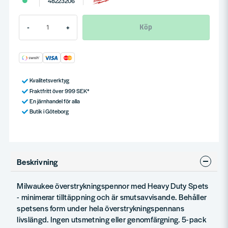
48223206
Köp
-
+
Kvalitetsverktyg
Fraktfritt över 999 SEK*
En järnhandel för alla
Butik i Göteborg
Beskrivning
Milwaukee överstrykningspennor med Heavy Duty Spets
- minimerar tilltäppning och är smutsavvisande. Behåller
spetsens form under hela överstrykningspennans
livslängd. Ingen utsmetning eller genomfärgning. 5-pack