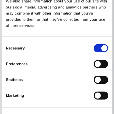
We also share information about your use of our site with
our social media, advertising and analytics partners who
MILWAUKEE POWERTOOLS
may combine it with other information that you’ve
Milwaukee Mejselspetsmarkör INKZALL™ Blå L
MILWAUKEE POWERTOOLS
provided to them or that they’ve collected from your use
Milwaukee Markör Permanent
of their services.
39 kr
53 kr
66 kr
113 kr
Leveranstid ifrån leverantör ca
Consent
Finns i Webblager
3-7 arbetsdagar
Necessary
Selection
Köp
Köp
Preferences
-41%
-24%
Statistics
Marketing