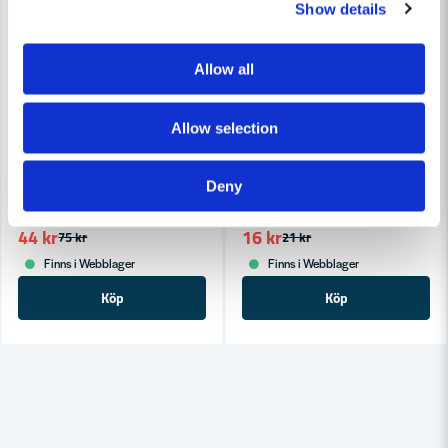
Show details
Allow all
Allow selection
MILWAUKEE POWERTOOLS
MILWAUKEE POWERTOOLS
Milwaukee Mejselspetsmarkör INKZALL™ Röd XL
Milwaukee INKZALL Märkpenn
Deny
44 kr
16 kr
75 kr
21 kr
Finns i Webblager
Finns i Webblager
Köp
Köp