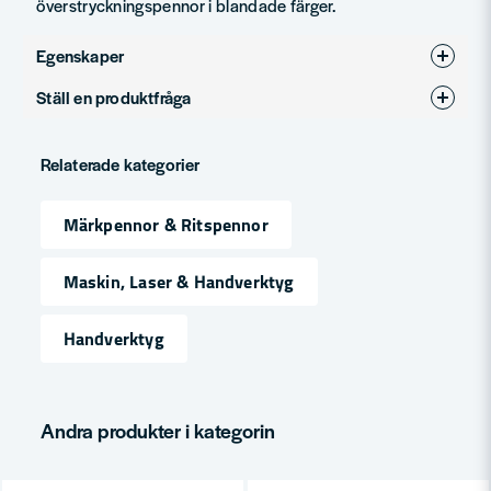
överstryckningspennor i blandade färger.
Egenskaper
Ställ en produktfråga
Produkttyp
Märkpenna
question
Fråga oss något om denna produkten...
Relaterade kategorier
Märkpennor & Ritspennor
name
Namn
Maskin, Laser & Handverktyg
Handverktyg
email
Mejladress
Andra produkter i kategorin
Ja, ni får publicera min fråga