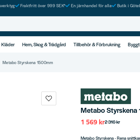
tsverktyg
Fraktfritt över 999 SEK*
En järnhandel för alla
Butik i Göte
& Kläder
Hem, Skog & Trädgård
Tillbehör & Förbrukning
Byggt
Metabo Styrskena 1500mm
Metabo Styrsken
1 569 kr
2 316 kr
Metabo Styrskena - Rena snittkant