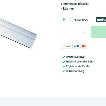
styrskenans plastlist
Läs mer
631213000
-
+
Kvalitetsverktyg
Fraktfritt över 999 SEK*
En järnhandel för alla
Butik i Göteborg