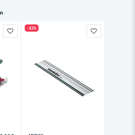
in
-32%