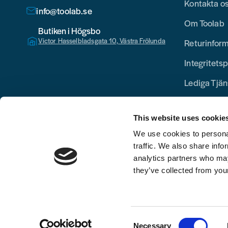
Kontakta o
info@toolab.se
Om Toolab
Butiken i Högsbo
Victor Hasselbladsgata 10, Västra Frölunda
Returinfor
Integritetsp
Lediga Tjän
This website uses cookie
We use cookies to personal
traffic. We also share info
analytics partners who may
they’ve collected from your
Consent
Necessary