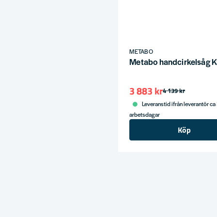
METABO
Metabo handcirkelsåg KS
3 883 kr
4 139 kr
Leveranstid ifrån leverantör ca
arbetsdagar
Köp