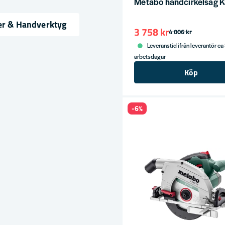
Metabo handcirkelsåg K
er & Handverktyg
3 758 kr
4 006 kr
ress
Leveranstid ifrån leverantör ca
arbetsdagar
Köp
-6%