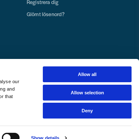
Registrera dig
Glömt lösenord?
Allow all
alyse our
ing and
Allow selection
r that
Deny
Copyright © 2025 Toolab Verktyg AB.
Alla rättigheter reserverade.
Show details