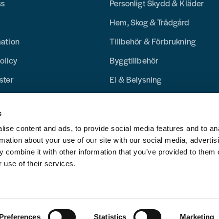
ss
Personligt Skydd & Kläder
Hem, Skog & Trädgård
mation
Tillbehör & Förbrukning
olicy
Byggtillbehör
ster
El & Belysning
Merchandise
s
Blogg
ise content and ads, to provide social media features and to an
rmation about your use of our site with our social media, advertis
 combine it with other information that you’ve provided to them o
 use of their services.
Preferences
Statistics
Marketing