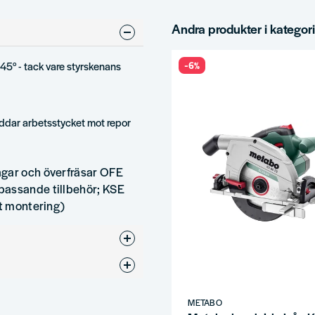
Andra produkter i kategor
-6%
 45° - tack vare styrskenans
kyddar arbetsstycket mot repor
ågar och överfräsar OFE
passande tillbehör; KSE
kt montering)
a
METABO