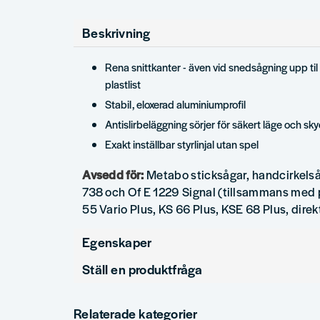
Beskrivning
Rena snittkanter - även vid snedsågning upp til
plastlist
Stabil, eloxerad aluminiumprofil
Antislirbeläggning sörjer för säkert läge och s
Exakt inställbar styrlinjal utan spel
Avsedd för:
Metabo sticksågar, handcirkels
738 och Of E 1229 Signal (tillsammans med 
55 Vario Plus, KS 66 Plus, KSE 68 Plus, dire
Egenskaper
Ställ en produktfråga
Produkttyp
Styrsken
question
Fråga oss något om denna produkten...
Relaterade kategorier