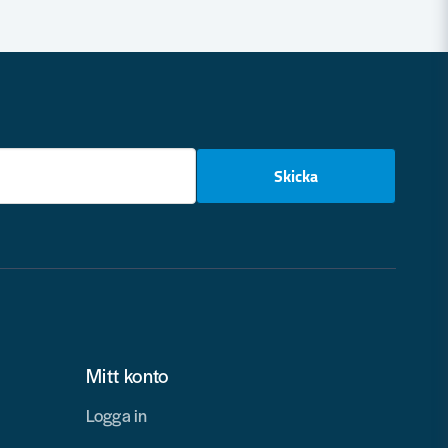
email
Skicka
Mitt konto
Logga in