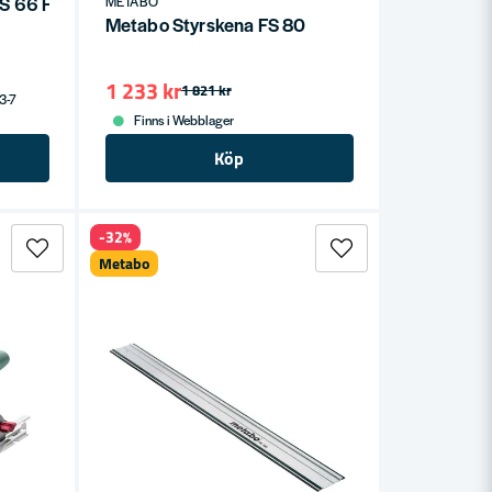
S 66 FS
METABO
Metabo Styrskena FS 80
1 233 kr
1 821 kr
 3-7
Finns i Webblager
Köp
-32%
Metabo