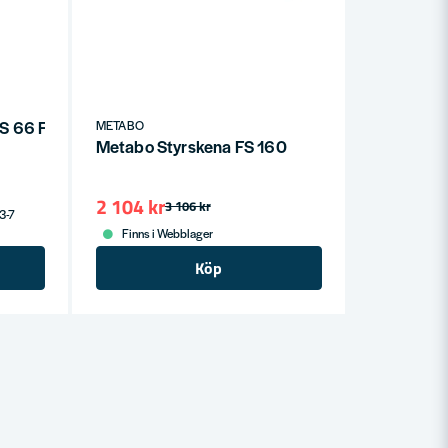
 66 FS i låda
METABO
Metabo Styrskena FS 160
2 104 kr
3 106 kr
 3-7
Finns i Webblager
Köp