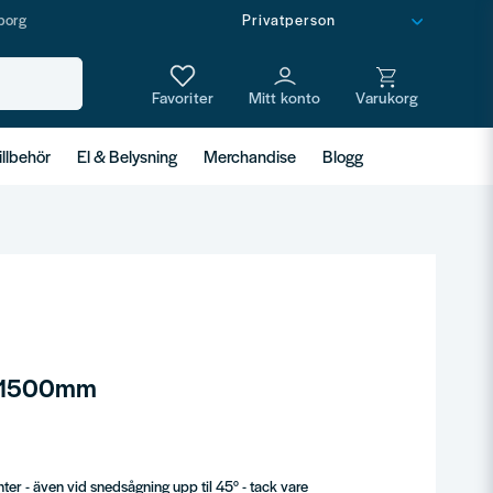
borg
illbehör
El & Belysning
Merchandise
Blogg
a 1500mm
er - även vid snedsågning upp til 45° - tack vare