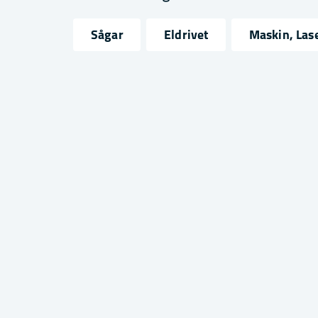
Sågar
Eldrivet
Maskin, Las
name
email
Namn
Mejlad
Ja, ni får publicera min fråga
Skicka fråga