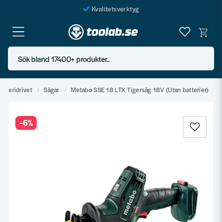
Kvalitetsverktyg
Fraktfritt över 999 SEK*
En järnhandel för alla
Sök bland 17400+ produkter..
Butik i Göteborg
atteridrivet
Sågar
Metabo SSE 18 LTX Tigersåg 18V (Utan batterier)
-
6
%