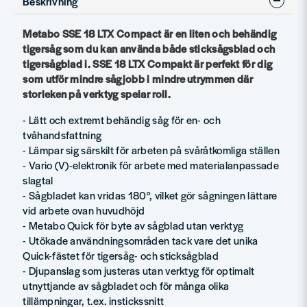
Beskrivning
Metabo SSE 18 LTX Compact är en liten och behändig
tigersåg som du kan använda både sticksågsblad och
tigersågblad i. SSE 18 LTX Compakt är perfekt för dig
som utför mindre sågjobb i mindre utrymmen där
storleken på verktyg spelar roll.
- Lätt och extremt behändig såg för en- och
tvåhandsfattning
- Lämpar sig särskilt för arbeten på svåråtkomliga ställen
- Vario (V)-elektronik för arbete med materialanpassade
slagtal
- Sågbladet kan vridas 180°, vilket gör sågningen lättare
vid arbete ovan huvudhöjd
- Metabo Quick för byte av sågblad utan verktyg
- Utökade användningsområden tack vare det unika
Quick-fästet för tigersåg- och sticksågblad
- Djupanslag som justeras utan verktyg för optimalt
utnyttjande av sågbladet och för många olika
tillämpningar, t.ex. instickssnitt