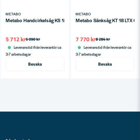
METABO
METABO
Metabo Handcirkelsåg KS 18 LTX 66 BL 18V (utan batteri)
Metabo Sänksåg KT 18 LTX 66 B
5 712 kr
7 770 kr
6 090 kr
8 284 kr
Leveranstid ifrån leverantör ca
Leveranstid ifrån leverantör ca
3-7 arbetsdagar
3-7 arbetsdagar
Bevaka
Bevaka