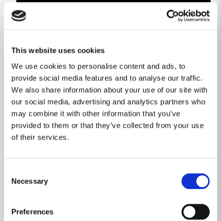
This website uses cookies
We use cookies to personalise content and ads, to
provide social media features and to analyse our traffic.
We also share information about your use of our site with
our social media, advertising and analytics partners who
Egenskaper
may combine it with other information that you’ve
provided to them or that they’ve collected from your use
Ställ en produktfråga
Varumärke
Metabo
of their services.
question
Produkttyp
Tigersåg
Fråga oss något om denna produkten...
Relaterade kategorier
Consent
Spänning
18V
Necessary
Selection
Batteridrivet
name
Namn
Preferences
Maskin, Laser & Handverktyg
Sågar