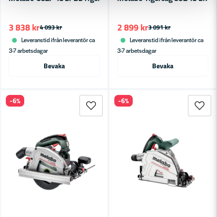
3 838 kr
2 899 kr
4 093 kr
3 091 kr
Leveranstid ifrån leverantör ca
Leveranstid ifrån leverantör ca
3-7 arbetsdagar
3-7 arbetsdagar
Bevaka
Bevaka
-6%
-6%