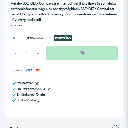
Metabo SSE 18 LTX Compact är en liten och behändig tigersåg som du kan
använda både sticksågsblad och tigersågblad i. SSE 18 LTX Compakt är
perfekt för dig som utför mindre sågjobb i mindre utrymmen där storleken
på verktyg spelar roll.
Läs mer
602266840
Köp
-
+
Kvalitetsverktyg
Fraktfritt över 999 SEK*
En järnhandel för alla
Butik i Göteborg