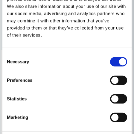
We also share information about your use of our site with
Slagborrmaskiner
our social media, advertising and analytics partners who
email
Mejladress
may combine it with other information that you’ve
provided to them or that they’ve collected from your use
of their services.
Andra produkter i kategorin
Ja, ni får publicera min fråga
Consent
-6%
Necessary
Selection
Preferences
Statistics
Skicka fråga
Marketing