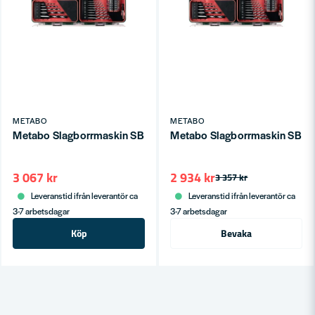
METABO
METABO
Metabo Slagborrmaskin SB 18 Set 18V Workshop (2x2,0ah)
Metabo Slagborrmaskin SB 18
3 067 kr
2 934 kr
3 357 kr
Leveranstid ifrån leverantör ca
Leveranstid ifrån leverantör ca
3-7 arbetsdagar
3-7 arbetsdagar
Köp
Bevaka