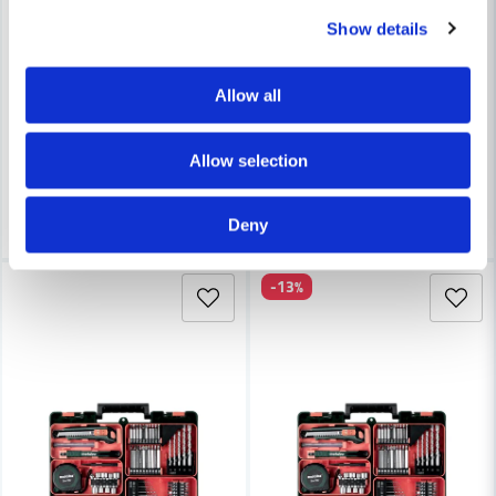
Show details
METABO
METABO
Metabo SB 18 LTX IMPULS Slagborrmaskin Metaloc 18V (Naken
Metabo SB 18 LT BL batterdriv
Allow all
3 103 kr
2 768 kr
2 952 kr
Leveranstid ifrån leverantör ca
Leveranstid ifrån leverantör ca
Allow selection
3-7 arbetsdagar
3-7 arbetsdagar
Köp
Köp
Deny
-13%