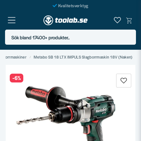
Kvalitetsverktyg
Fraktfritt över 999 SEK*
En järnhandel för alla
Sök bland 17400+ produkter..
Butik i Göteborg
agborrmaskiner
Metabo SB 18 LTX IMPULS Slagborrmaskin 18V (Naken)
-
6
%