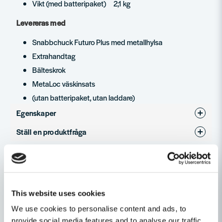
Vikt (med batteripaket) 2,1 kg
Levereras med
Snabbchuck Futuro Plus med metallhylsa
Extrahandtag
Bälteskrok
MetaLoc väskinsats
(utan batteripaket, utan laddare)
Egenskaper
Ställ en produktfråga
Varumärke
Metabo
question
Produkttyp
Slagborrmaskin
Fråga oss något om denna produkten...
Relaterade kategorier
Spänning
18V
Batteridrivet
This website uses cookies
name
We use cookies to personalise content and ads, to
Namn
Maskin, Laser & Handverktyg
provide social media features and to analyse our traffic.