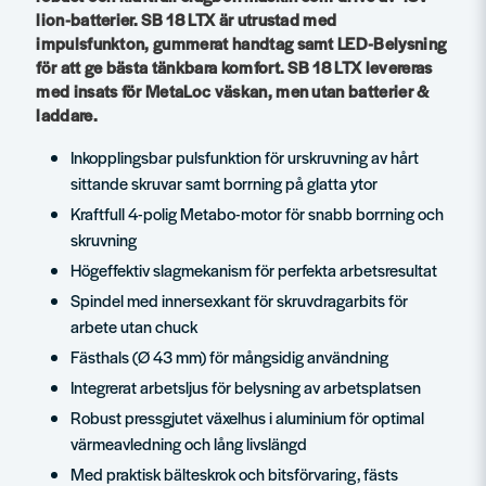
lion-batterier. SB 18 LTX är utrustad med
impulsfunkton, gummerat handtag samt LED-Belysning
för att ge bästa tänkbara komfort. SB 18 LTX levereras
med insats för MetaLoc väskan, men utan batterier &
laddare.
Inkopplingsbar pulsfunktion för urskruvning av hårt
sittande skruvar samt borrning på glatta ytor
Kraftfull 4-polig Metabo-motor för snabb borrning och
skruvning
Högeffektiv slagmekanism för perfekta arbetsresultat
Spindel med innersexkant för skruvdragarbits för
arbete utan chuck
Fästhals (Ø 43 mm) för mångsidig användning
Integrerat arbetsljus för belysning av arbetsplatsen
Robust pressgjutet växelhus i aluminium för optimal
värmeavledning och lång livslängd
Med praktisk bälteskrok och bitsförvaring, fästs