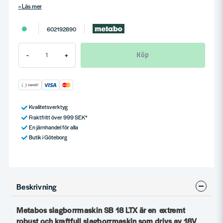
Läs mer
602192890
Köp
-
+
Kvalitetsverktyg
Fraktfritt över 999 SEK*
En järnhandel för alla
Butik i Göteborg
Beskrivning
Metabos slagborrmaskin SB 18 LTX är en extremt
robust och kraftfull slagborrmaskin som drivs av 18V