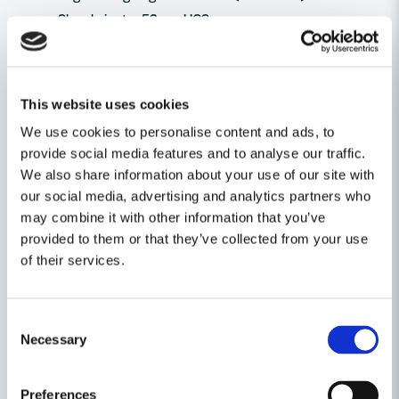
Skrapkniv styv 52 mm HCS
Triangelformad slipskiva 93 mm med kardborryta
5 självhäftande slipark 93 mm P 80
5 självhäftande slipark 93 mm P 120
This website uses cookies
Utsugningsadapter
We use cookies to personalise content and ads, to
Multiadapter
provide social media features and to analyse our traffic.
Verktygslåda
We also share information about your use of our site with
Ställ en produktfråga
our social media, advertising and analytics partners who
may combine it with other information that you’ve
question
provided to them or that they’ve collected from your use
Fråga oss något om denna produkten...
Relaterade kategorier
of their services.
Multiverktyg
Eldrivet
Consent
name
Namn
Necessary
Maskin, Laser & Handverktyg
Selection
Preferences