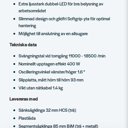
Extra ljusstark dubbel-LED för bra belysning av
arbetsområdet
Slimmad design och glidfri Softgrip-yta för optimal
hantering
Möjlighet till anslutning av en allsugare
Tekniska data
Svängningstal vid tomgång 11000 - 18500 /min
Nominellt upptagen effekt 400 W
Oscilleringsvinkel vänster/höger 1.6 °
Slipplatta, mått hörn till hörn 93 mm
Vikt utan nätkabel 1.4 kg
Levereras med
Sänksågklinga 32 mm HCS (trä)
Plastlåda
Segmentsågklinga 85 mm BiM (trä + metall)