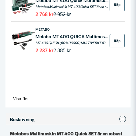
Metabo MT 400 Quick Multimaskin 400W
Köp
Metabos Multimaskin MT 400 Quick SET är en robust och effektiv multimaskin med en kraftfull 400W motor. Med Metabos multiverktyg kan du enkelt sågam slipa, skrapa, raspa och arbeten som tidigare varit tidsförödande kan plötsligt göras med en enorm tidsbesparing. MT 400 är utrustad med snabbfsäte, gummerat greppvänligt handtag, LED-belysning, varvtalsreglering m.m.
2 768 kr
2 952 kr
METABO
Metabo MT 400 QUICK Multimaskin 400W
Köp
MT 400 QUICK (601406000) MULTIVERKTYG
2 237 kr
2 385 kr
Visa fler
Beskrivning
Metabos Multimaskin MT 400 Quick SET är en robust