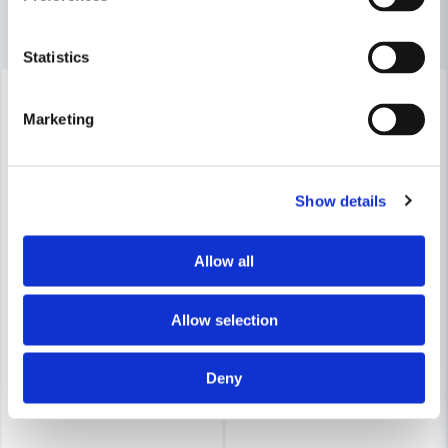
email
Mejladress
Andra produkter i kategorin
Statistics
-6%
Ja, ni får publicera min fråga
Marketing
Show details
Allow all
Skicka fråga
Allow selection
Deny