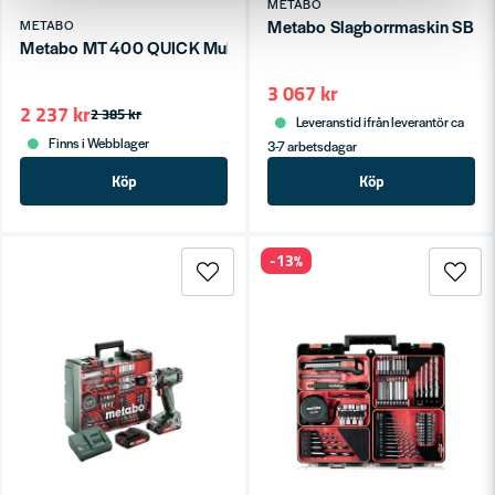
METABO
Metabo Slagborrmaskin SB 18
METABO
Metabo MT 400 QUICK Multimaskin 400W
3 067 kr
2 237 kr
2 385 kr
Leveranstid ifrån leverantör ca
Finns i Webblager
3-7 arbetsdagar
Köp
Köp
-13%