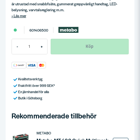
är utrustad med snabbfsäte, gummerat greppvänligt handtag, LED-
belysning, varvtalsreglering m.m.
Läs mer
601406500
Köp
-
+
Kvalitetsverktyg
Fraktfritt över 999 SEK*
En järnhandel för alla
Butik i Göteborg
Rekommenderade tillbehör
METABO