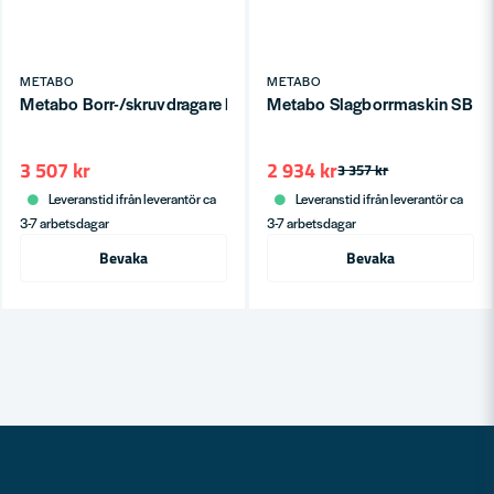
METABO
METABO
Metabo Borr-/skruvdragare BS 18 L Quick Set 18V Workshop (2
Metabo Slagborrmaskin SB 18
3 507 kr
2 934 kr
3 357 kr
Leveranstid ifrån leverantör ca
Leveranstid ifrån leverantör ca
3-7 arbetsdagar
3-7 arbetsdagar
Bevaka
Bevaka