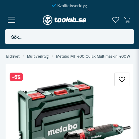
Kvalitetsverktyg
Fraktfritt över 999 SEK*
En järnhandel för alla
Sök...
Butik i Göteborg
Eldrivet
Multiverktyg
Metabo MT 400 Quick Multimaskin 400W
-
6
%