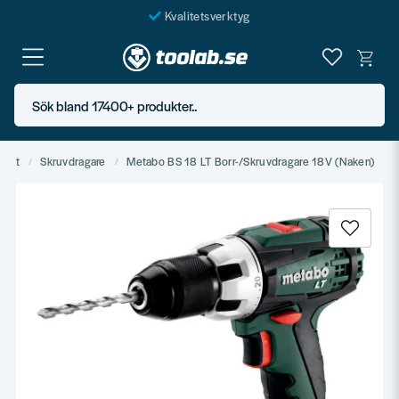
Kvalitetsverktyg
Fraktfritt över 999 SEK*
En järnhandel för alla
Sök bland 17400+ produkter..
Butik i Göteborg
rivet
Skruvdragare
Metabo BS 18 LT Borr-/Skruvdragare 18V (Naken)