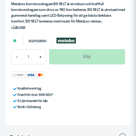
Metabos borrskruvdragare BS 18 LT är en robust och kraftfull
borrskruvdragare som drivs av 18V lion-batterier. BS 18 LT är utrstuad med
gummerat handtag samt LED-Belysning för att ge bästa tänkbara
komfort. BS 18 LT levereras med insats för MetaLoc väskan,
Läs mer
602102890
Köp
-
+
Kvalitetsverktyg
Fraktfritt över 999 SEK*
En järnhandel för alla
Butik i Göteborg