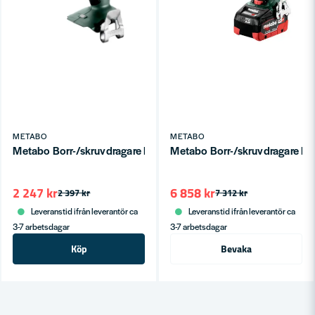
METABO
METABO
Metabo Borr-/skruvdragare BS 18 LT BL 18V (utan batteri)
Metabo Borr-/skruvdragare BS 
2 247 kr
6 858 kr
2 397 kr
7 312 kr
Leveranstid ifrån leverantör ca
Leveranstid ifrån leverantör ca
3-7 arbetsdagar
3-7 arbetsdagar
Köp
Bevaka