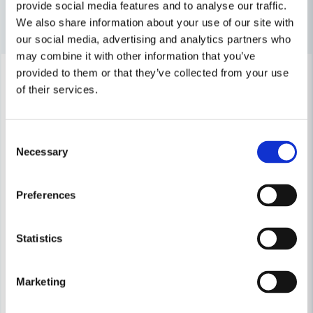
provide social media features and to analyse our traffic.
Andra produkter i kategorin
We also share information about your use of our site with
our social media, advertising and analytics partners who
Ja, ni får publicera min fråga
may combine it with other information that you’ve
-6%
-6%
provided to them or that they’ve collected from your use
of their services.
Consent
Necessary
Selection
Skicka fråga
Preferences
Statistics
Marketing
METABO
METABO