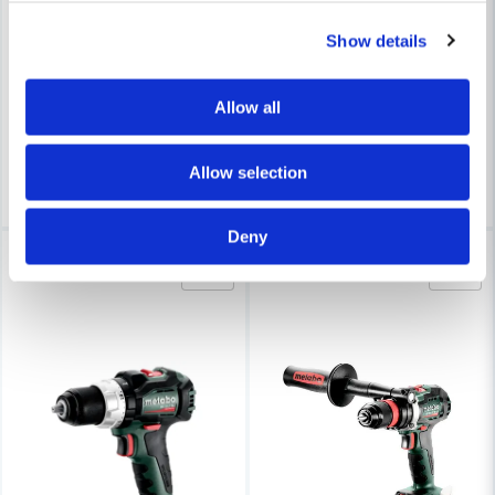
Metabo Borr-/skruvdragare BS 18 LTX BL I 18V (utan batteri)
Metabo Borr-/skruvdragare BS 
Show details
2 524 kr
6 326 kr
2 692 kr
6 744 kr
Allow all
Leveranstid ifrån leverantör ca
Leveranstid ifrån leverantör ca
3-7 arbetsdagar
3-7 arbetsdagar
Allow selection
Bevaka
Bevaka
Deny
-6%
-6%