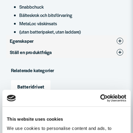
Snabbchuck
Bälteskrok och bitsförvaring
MetaLoc väskinsats
(utan batteripaket, utan laddare)
Egenskaper
Ställ en produktfråga
produktyp
skruvdragare
question
Spänning
18V
Fråga oss något om denna produkten...
Relaterade kategorier
Varumärke
Metabo
Batteridrivet
name
Namn
Maskin, Laser & Handverktyg
Skruvdragare
This website uses cookies
email
Mejladress
We use cookies to personalise content and ads, to