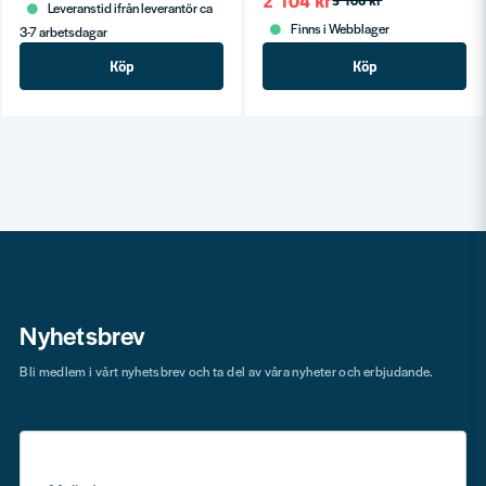
2 104 kr
3 106 kr
Leveranstid ifrån leverantör ca
Finns i Webblager
3-7 arbetsdagar
Köp
Köp
Nyhetsbrev
Bli medlem i vårt nyhetsbrev och ta del av våra nyheter och erbjudande.