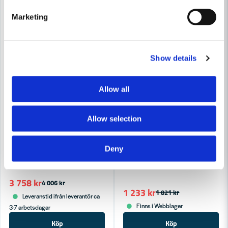
Ja, ni får publicera min fråga
Marketing
Show details
Allow all
Skicka fråga
Allow selection
METABO
Deny
Metabo handcirkelsåg KS 66 FS
METABO
Metabo Styrskena FS 80
3 758 kr
4 006 kr
1 233 kr
1 821 kr
Leveranstid ifrån leverantör ca
Finns i Webblager
3-7 arbetsdagar
Köp
Köp