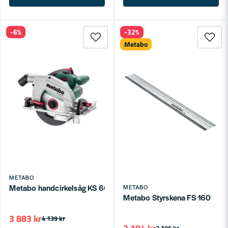
-6%
-32%
Metabo
METABO
Metabo handcirkelsåg KS 66 FS i låda
METABO
Metabo Styrskena FS 160
3 883 kr
4 139 kr