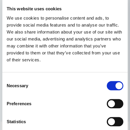
Vinkelanslag
This website uses cookies
Utsugsadapter (passar Ø 44, 58, 100 mm)
We use cookies to personalise content and ads, to
Egenskaper
provide social media features and to analyse our traffic.
We also share information about your use of our site with
Ställ en produktfråga
Skrymmande
Ja
our social media, advertising and analytics partners who
may combine it with other information that you’ve
question
Produkttyp
Bandsåg
Fråga oss något om denna produkten...
Relaterade kategorier
provided to them or that they’ve collected from your use
of their services.
Sågar
Eldrivet
name
Consent
Namn
Maskin, Laser & Handverktyg
Necessary
Selection
email
Preferences
Mejladress
Andra produkter i kategorin
Statistics
-6%
-32%