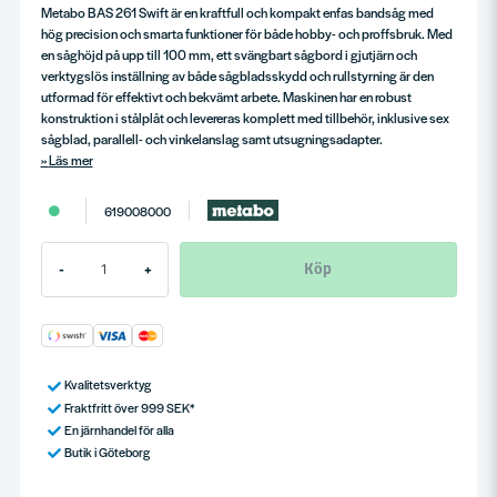
Metabo BAS 261 Swift är en kraftfull och kompakt enfas bandsåg med
hög precision och smarta funktioner för både hobby- och proffsbruk. Med
en såghöjd på upp till 100 mm, ett svängbart sågbord i gjutjärn och
verktygslös inställning av både sågbladsskydd och rullstyrning är den
utformad för effektivt och bekvämt arbete. Maskinen har en robust
konstruktion i stålplåt och levereras komplett med tillbehör, inklusive sex
sågblad, parallell- och vinkelanslag samt utsugningsadapter.
Läs mer
619008000
Köp
-
+
Kvalitetsverktyg
Fraktfritt över 999 SEK*
En järnhandel för alla
Butik i Göteborg