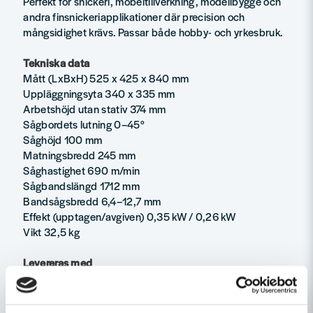
Perfekt för snickeri, möbeltillverkning, modellbygge och
andra finsnickeriapplikationer där precision och
mångsidighet krävs. Passar både hobby- och yrkesbruk.
Tekniska data
Mått (LxBxH) 525 x 425 x 840 mm
Uppläggningsyta 340 x 335 mm
Arbetshöjd utan stativ 374 mm
Sågbordets lutning 0–45°
Såghöjd 100 mm
Matningsbredd 245 mm
Såghastighet 690 m/min
Sågbandslängd 1712 mm
Bandsågsbredd 6,4–12,7 mm
Effekt (upptagen/avgiven) 0,35 kW / 0,26 kW
Vikt 32,5 kg
Levereras med
6 x universella sågblad
Stödfot
Parallellanslag