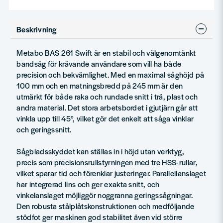
Beskrivning
Metabo BAS 261 Swift är en stabil och välgenomtänkt
bandsåg för krävande användare som vill ha både
precision och bekvämlighet. Med en maximal såghöjd på
100 mm och en matningsbredd på 245 mm är den
utmärkt för både raka och rundade snitt i trä, plast och
andra material. Det stora arbetsbordet i gjutjärn går att
vinkla upp till 45°, vilket gör det enkelt att såga vinklar
och geringssnitt.
Sågbladsskyddet kan ställas in i höjd utan verktyg,
precis som precisionsrullstyrningen med tre HSS-rullar,
vilket sparar tid och förenklar justeringar. Parallellanslaget
har integrerad lins och ger exakta snitt, och
vinkelanslaget möjliggör noggranna geringssågningar.
Den robusta stålplåtskonstruktionen och medföljande
stödfot ger maskinen god stabilitet även vid större