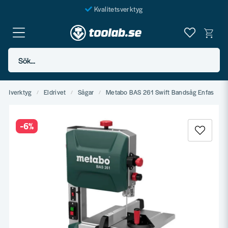
Kvalitetsverktyg
Fraktfritt över 999 SEK*
En järnhandel för alla
Sök...
Butik i Göteborg
Handverktyg
Eldrivet
Sågar
Metabo BAS 261 Swift Bandsåg Enfas
-
6
%