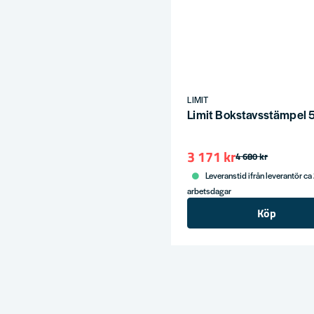
LIMIT
Limit Bokstavsstämpel
3 171 kr
4 680 kr
Leveranstid ifrån leverantör ca
arbetsdagar
Köp