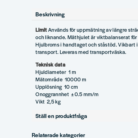
Beskrivning
Limit
Används för uppmätning av längre sträc
och liknande. Mäthjulet är viktbalanserat f
Hjulbroms i handtaget och ståstöd. Vikbart i 
transport. Leveras med transportväska.
Teknisk data
Hjuldiameter 1 m
Mätområde 10000 m
Upplösning 10 cm
Onoggrannhet ± 0.5 mm/m
Vikt 2,5 kg
Ställ en produktfråga
question
Fråga oss något om denna produkten...
Relaterade kategorier