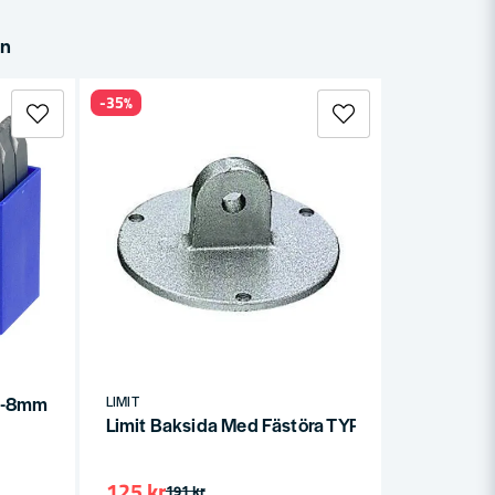
in
-35%
75-8mm 0-9
LIMIT
Limit Baksida Med Fästöra TYP3
125 kr
191 kr