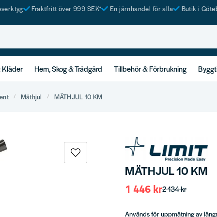
tsverktyg
Fraktfritt över 999 SEK*
En järnhandel för alla
Butik i Göte
& Kläder
Hem, Skog & Trädgård
Tillbehör & Förbrukning
Byggt
ent
Mäthjul
MÄTHJUL 10 KM
MÄTHJUL 10 KM
1 446 kr
2 134 kr
Används för uppmätning av längre