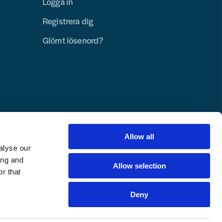
Logga in
Registrera dig
Glömt lösenord?
Allow all
alyse our
ing and
Allow selection
r that
Deny
Copyright © 2025 Toolab Verktyg AB.
Alla rättigheter reserverade.