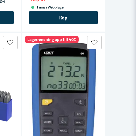
 2-4
Finns i Webblager
Köp
Lagerrensning upp till 40%