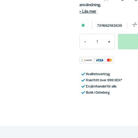
användning.
Läs mer
7311662183639
-
+
Kvalitetsverktyg
Fraktfritt över 999 SEK*
En järnhandel för alla
Butik i Göteborg