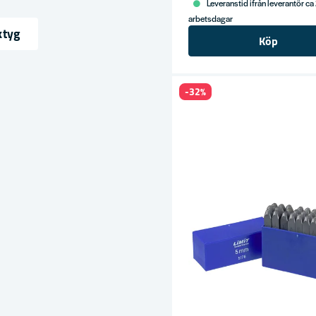
Leveranstid ifrån leverantör ca
arbetsdagar
ktyg
Köp
ress
-32%