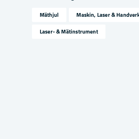
Mäthjul
Maskin, Laser & Handver
name
email
Namn
Mejlad
Laser- & Mätinstrument
Ja, ni får publicera min fråga
Skicka fråga