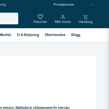
borg
illbehör
El & Belysning
Merchandise
Blogg
 sträckor. Mäthjulet är viktbalanserat för bekväm