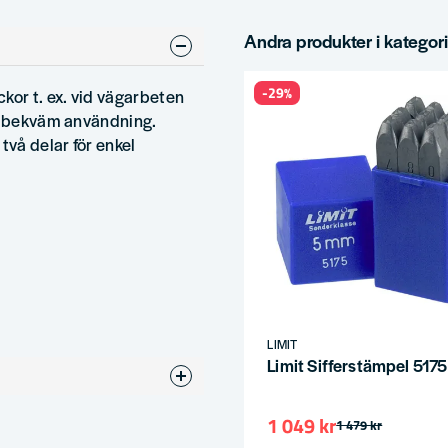
Andra produkter i kategor
-29%
kor t. ex. vid vägarbeten
ör bekväm användning.
två delar för enkel
LIMIT
Limit Sifferstämpel 51
1 049 kr
1 479 kr