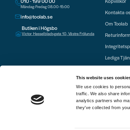
010 - 199 00 00
Köpvillkor
Måndag-Fredag 08.00-15:00
Kontakta o
info@toolab.se
Om Toolab
Butiken i Högsbo
Victor Hasselbladsgata 10, Västra Frölunda
Returinfor
Integritetsp
Lediga Tjän
This website uses cookie
We use cookies to personal
traffic. We also share info
analytics partners who may
they’ve collected from your