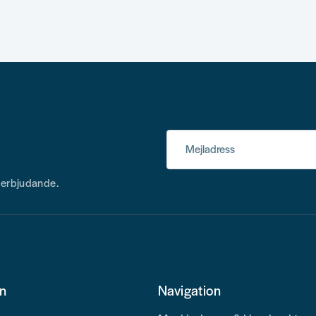
Mejladress
h erbjudande.
on
Navigation