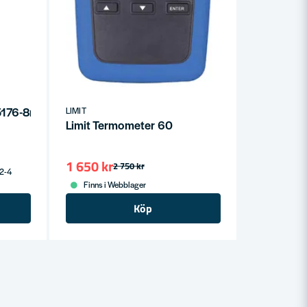
 5176-8mm A-Z
LIMIT
Limit Termometer 60
1 650 kr
2 750 kr
 2-4
Finns i Webblager
Köp