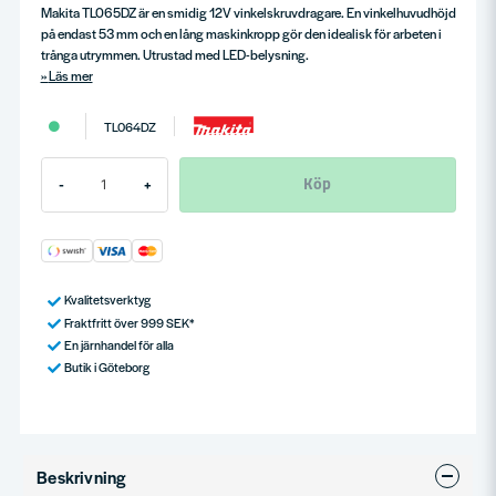
Makita TL065DZ är en smidig 12V vinkelskruvdragare. En vinkelhuvudhöjd
på endast 53 mm och en lång maskinkropp gör den idealisk för arbeten i
trånga utrymmen. Utrustad med LED-belysning.
Läs mer
TL064DZ
Köp
-
+
Kvalitetsverktyg
Fraktfritt över 999 SEK*
En järnhandel för alla
Butik i Göteborg
Beskrivning