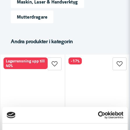
Maskin, Laser & Handverktyg
Mutterdragare
email
Mejladress
Andra produkter i kategorin
Ja, ni får publicera min fråga
Lagerrensning upp till
-17%
40%
Skicka fråga