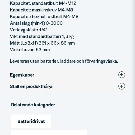
Kapacitet: standardbult M4-M12
Kapacitet: maskinskruv M4-M8
Kapacitet: höghållfastbult M4-M8
Antal slag (min-1) 0-3000
Verktygsfäste 1/4"
Vikt med standardbatteri 1,3 kg
Mått (LxBxH) 361 x 66 x 86 mm
Vinkelhuvud 53 mm
Levereras utan batterier, laddare och förvaringsväska.
Egenskaper
Ställ en produktfråga
Varumärke
Makita
question
Produkttyp
vinkelskruvdragare
Fråga oss något om denna produkten...
Relaterade kategorier
Spänning
12V
Batteridrivet
name
Namn