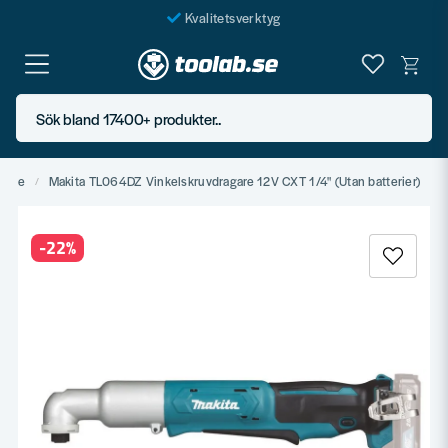
Kvalitetsverktyg
Fraktfritt över 999 SEK*
En järnhandel för alla
Sök bland 17400+ produkter..
Butik i Göteborg
agare
Makita TL064DZ Vinkelskruvdragare 12V CXT 1/4" (Utan batterier)
-
22
%