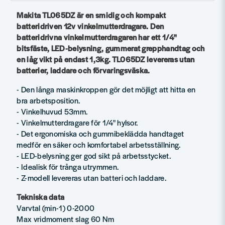
Makita TL065DZ är en smidig och kompakt
batteridriven 12v vinkelmutterdragare. Den
batteridrivna vinkelmutterdragaren har ett 1/4"
bitsfäste, LED-belysning, gummerat grepphandtag och
en låg vikt på endast 1,3kg. TL065DZ levereras utan
batterier, laddare och förvaringsväska.
- Den långa maskinkroppen gör det möjligt att hitta en
bra arbetsposition.
- Vinkelhuvud 53mm.
- Vinkelmutterdragare för 1/4" hylsor.
- Det ergonomiska och gummibeklädda handtaget
medför en säker och komfortabel arbetsställning.
- LED-belysning ger god sikt på arbetsstycket.
- Idealisk för trånga utrymmen.
- Z-modell levereras utan batteri och laddare.
Tekniska data
Varvtal (min-1) 0-2000
Max vridmoment slag 60 Nm