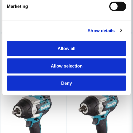
2 875,6 kr
3 119 kr
4 108 kr
3 744 kr
Marketing
Finns i Webblager
Finns i Webblager
Köp
Köp
Show details
-12%
-10%
Allow all
Allow selection
Deny