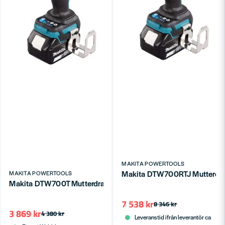
MAKITA POWERTOOLS
Makita DTW700RTJ Mutterdra
MAKITA POWERTOOLS
Makita DTW700T Mutterdragare LXT® 18V 1/2" (1x5,0Ah)
7 538 kr
8 346 kr
3 869 kr
4 380 kr
Leveranstid ifrån leverantör ca