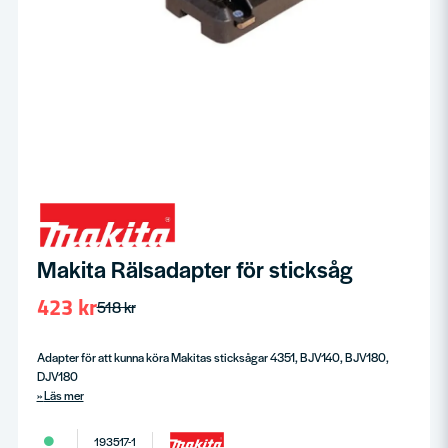
Makita Rälsadapter för sticksåg
423 kr
518 kr
Adapter för att kunna köra Makitas sticksågar 4351, BJV140, BJV180,
DJV180
Läs mer
193517-1