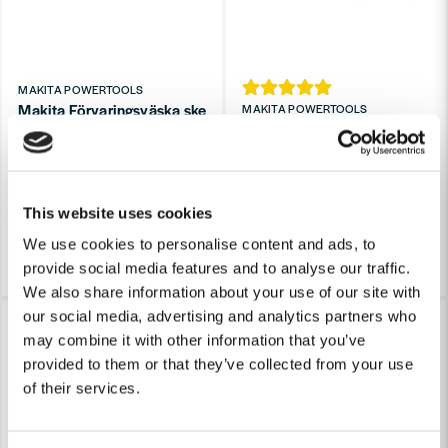
Skicka fråga
MAKITA POWERTOOLS
Makita Förvaringsväska skena 1400mm 1500mm
MAKITA POWERTOOLS
Makita 199140-0 Skena sänk-
944 kr
1 393 kr
724 kr
1 069 kr
Leveranstid ifrån leverantör ca
This website uses cookies
Finns i Webblager
3-7 arbetsdagar
We use cookies to personalise content and ads, to
Köp
Köp
provide social media features and to analyse our traffic.
We also share information about your use of our site with
our social media, advertising and analytics partners who
-32%
-32%
may combine it with other information that you’ve
provided to them or that they’ve collected from your use
of their services.