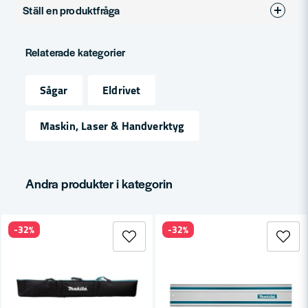
Ställ en produktfråga
Produkttyp
Adapter
question
Fråga oss något om denna produkten...
Relaterade kategorier
Sågar
Eldrivet
name
Namn
Maskin, Laser & Handverktyg
email
Mejladress
Andra produkter i kategorin
-32%
-32%
Ja, ni får publicera min fråga