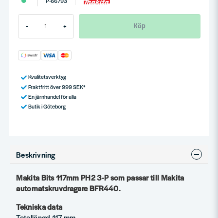
P-66793
Köp
-
+
Kvalitetsverktyg
Fraktfritt över 999 SEK*
En järnhandel för alla
Butik i Göteborg
Beskrivning
Makita Bits 117mm PH2 3-P som passar till Makita
automatskruvdragare BFR440.
Tekniska data
Totallängd 117 mm