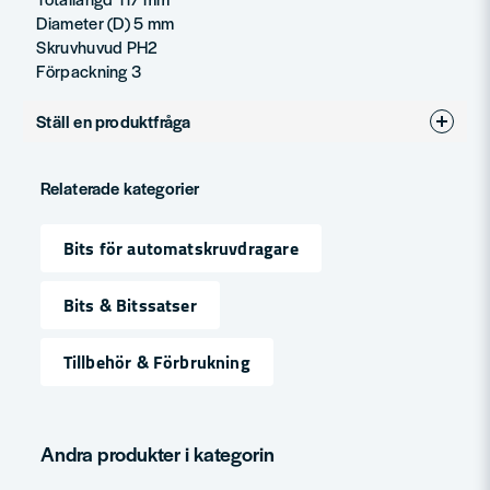
Diameter (D) 5 mm
Skruvhuvud PH2
Förpackning 3
Ställ en produktfråga
question
Fråga oss något om denna produkten...
Relaterade kategorier
Bits för automatskruvdragare
name
Namn
Bits & Bitssatser
Tillbehör & Förbrukning
email
Mejladress
Andra produkter i kategorin
Ja, ni får publicera min fråga