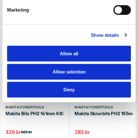
Marketing
Show details
Allow all
Allow selection
Deny
MAKITA POWERTOOLS
MAKITA POWERTOOLS
Makita Bits PH2 141mm 6834 (3-P)
Makita Skruvbits PH2 155mm 5
329 kr
285 kr
403 kr