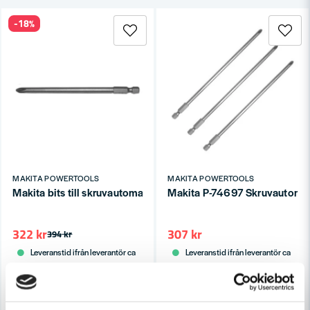
-18%
Skicka fråga
MAKITA POWERTOOLS
MAKITA POWERTOOLS
Makita bits till skruvautomat 6833 PH2x127 mm 3-P
Makita P-74697 Skruvautoma
322 kr
307 kr
394 kr
Leveranstid ifrån leverantör ca
Leveranstid ifrån leverantör ca
3-7 arbetsdagar
3-7 arbetsdagar
Köp
Köp