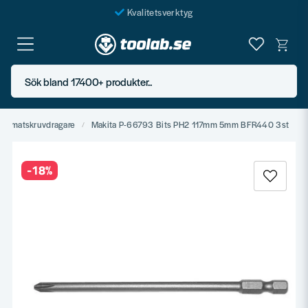
Kvalitetsverktyg
Fraktfritt över 999 SEK*
En järnhandel för alla
Sök bland 17400+ produkter..
Butik i Göteborg
automatskruvdragare
Makita P-66793 Bits PH2 117mm 5mm BFR440 3st
-
18
%