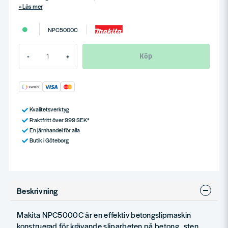
Läs mer
NPC5000C
Köp
-
+
Kvalitetsverktyg
Fraktfritt över 999 SEK*
En järnhandel för alla
Butik i Göteborg
Beskrivning
Makita NPC5000C är en effektiv betongslipmaskin
konstruerad för krävande sliparbeten på betong, sten