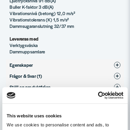
Ljudtrycksnivå 91 dB(A)
Buller K-faktor 3 dB(A)
Vibrationsnivå (betong) 12,0 m/s²
Vibrationstolerans (K) 1,5 m/s²
Dammsugaranslutning 32/37 mm
Levereras med
Verktygsväska
Dammuppsamlare
Egenskaper
Frågor & Svar (1)
Produkttyp
Betongslip
Ställ en produktfråga
Håkan frågade
för 10 månader sedan
question
Den elektroniska varvtalsfunktionen. Hur reglerar jag den?
Fråga oss något om denna produkten...
Relaterade kategorier
Butiken svarade
This website uses cookies
Hej Håkan
Betongbearbetning
Eldrivet
Det verkar tyvärr inte finnas någon ratt eller dylikt som du
We use cookies to personalise content and ads, to