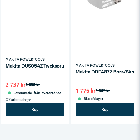
MAKITA POWERTOOLS
Makita DUS054Z Tryckspruta 18V 5L (utan batterier)
MAKITA POWERTOOLS
Makita DDF487Z Borr-/Skruvdra
2 737 kr
3 030 kr
1 776 kr
1 967 kr
Leveranstid ifrån leverantör ca
Slut på lager
3-7 arbetsdagar
Köp
Köp