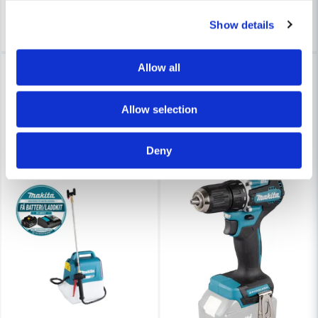
Köp
Köp
Show details
Allow all
Köp registreras på
-10%
www.makita.se
Allow selection
Deny