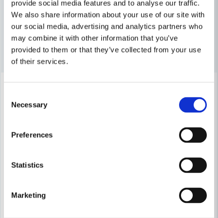
name
ställer in ett varvtal på till NPC5000C, utan det är en
provide social media features and to analyse our traffic.
Namn
Maskin, Laser & Handverktyg
elektronik varvtalsreglering som sitter i
We also share information about your use of our site with
strömbrytarhandtaget. Du trycker alltså in strömbrytaren
our social media, advertising and analytics partners who
och ställer varvtalet efter hur hårt du trycker på
may combine it with other information that you’ve
email
strömbrytaren.
Mejladress
Andra produkter i kategorin
provided to them or that they’ve collected from your use
of their services.
//toolab.se
-30%
-19%
Ja, ni får publicera min fråga
Consent
Necessary
Selection
Preferences
MAKITA POWERTOOLS
MAKITA POWERTOOLS
SG150 Makita Betongspårfräs 150mm
Makita Verktygsfett 95g
Statistics
Skicka fråga
10 694 kr
92 kr
15 180 kr
113 kr
Marketing
Leveranstid ifrån leverantör ca
Leveranstid ifrån leverantör ca
3-7 arbetsdagar
3-7 arbetsdagar