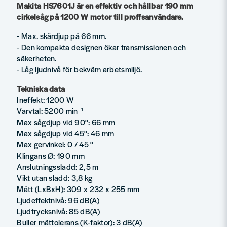
Makita HS7601J är en effektiv och hållbar 190 mm
cirkelsåg på 1200 W motor till proffsanvändare.
- Max. skärdjup på 66 mm.
- Den kompakta designen ökar transmissionen och
säkerheten.
- Låg ljudnivå för bekväm arbetsmiljö.
Tekniska data
Ineffekt: 1200 W
Varvtal: 5200 min⁻¹
Max sågdjup vid 90°: 66 mm
Max sågdjup vid 45°: 46 mm
Max gervinkel: 0 / 45 °
Klingans Ø: 190 mm
Anslutningssladd: 2,5 m
Vikt utan sladd: 3,8 kg
Mått (LxBxH): 309 x 232 x 255 mm
Ljudeffektnivå: 96 dB(A)
Ljudtrycksnivå: 85 dB(A)
Buller mättolerans (K-faktor): 3 dB(A)