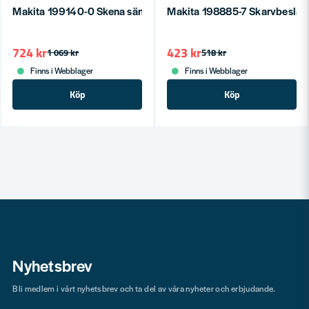
Makita 199140-0 Skena sänk-/cirkelsåg 1000mm
Makita 198885-7 Skarvbeslag t
724 kr
423 kr
1 069 kr
518 kr
Finns i Webblager
Finns i Webblager
Köp
Köp
Nyhetsbrev
Bli medlem i vårt nyhetsbrev och ta del av våra nyheter och erbjudande.