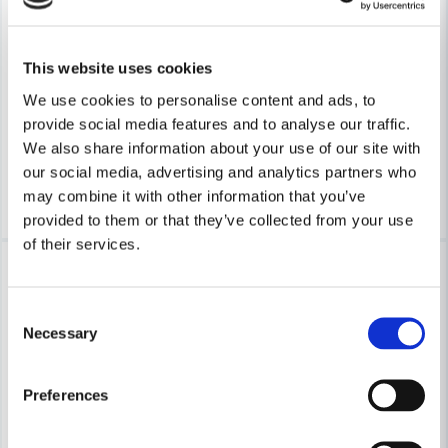
MAKITA POWERTOOLS
Makita 199826-6 Snabbtvingar till skena 2-P
MAKITA POWERTOOLS
This website uses cookies
Makita 199141-8 Styrskena 
We use cookies to personalise content and ads, to
1 473 kr
2 174 kr
provide social media features and to analyse our traffic.
945 kr
1 395 kr
Leveranstid ifrån leverantör ca
We also share information about your use of our site with
Finns i Webblager
3-7 arbetsdagar
our social media, advertising and analytics partners who
Köp
Köp
may combine it with other information that you’ve
provided to them or that they’ve collected from your use
of their services.
-32%
-18%
Consent
Necessary
Selection
Preferences