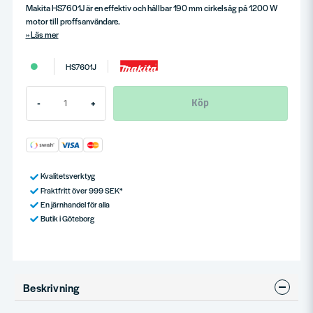
Makita HS7601J är en effektiv och hållbar 190 mm cirkelsåg på 1200 W
motor till proffsanvändare.
Läs mer
HS7601J
Köp
-
+
Kvalitetsverktyg
Fraktfritt över 999 SEK*
En järnhandel för alla
Butik i Göteborg
Beskrivning