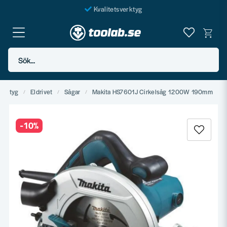
Kvalitetsverktyg
Fraktfritt över 999 SEK*
En järnhandel för alla
Sök...
Butik i Göteborg
verktyg
Eldrivet
Sågar
Makita HS7601J Cirkelsåg 1200W 190mm
-
10
%