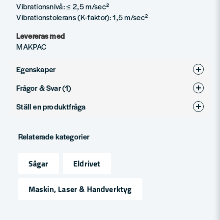
Vibrationsnivå: ≤ 2,5 m/sec²
Vibrationstolerans (K-faktor): 1,5 m/sec²
Levereras med
MAKPAC
Egenskaper
Frågor & Svar (1)
Produkttyp
Cirkelsåg
Ställ en produktfråga
Christer frågade
för 10 månader sedan
question
Vilken Styrskena ska man ha till denna såg Hs 7601 j
Fråga oss något om denna produkten...
Relaterade kategorier
Butiken svarade
Hej Christer
Sågar
Eldrivet
Om du vill använda skena tillsammans med den sågen så
name
måste du använda en adapter också..
Namn
Maskin, Laser & Handverktyg
https://toolab.se/sv/products/makita-skenadapter-hs7601
email