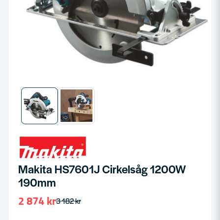
Makita HS7601J Cirkelsåg 1200W
190mm
2 874 kr
3 182 kr