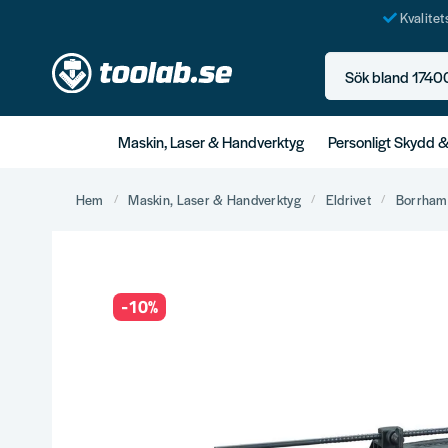
Kvalite
Sök bland 17400+ p
Maskin, Laser & Handverktyg
Personligt Skydd 
Hem
Maskin, Laser & Handverktyg
Eldrivet
Borrha
-
10
%