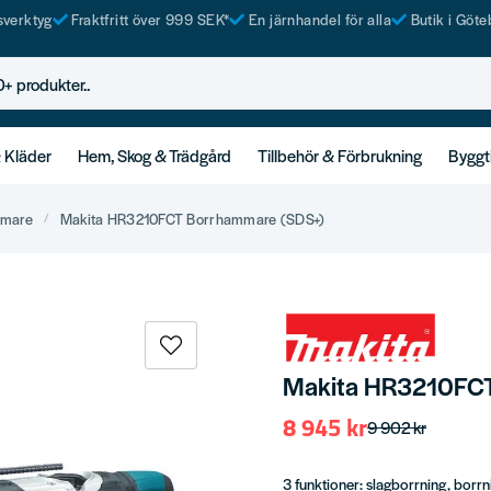
tsverktyg
Fraktfritt över 999 SEK*
En järnhandel för alla
Butik i Göte
rodukter..
& Kläder
Hem, Skog & Trädgård
Tillbehör & Förbrukning
Byggt
mmare
Makita HR3210FCT Borrhammare (SDS+)
Makita HR3210FCT
8 945 kr
9 902 kr
3 funktioner: slagborrning, borrn