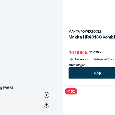
MAKITA POWERTOOLS
Makita HR4013C Kombi
10 008 kr
11 079 kr
Leveranstid ifrån leverantör ca
arbetsdagar
Köp
ngsväska.
-10%