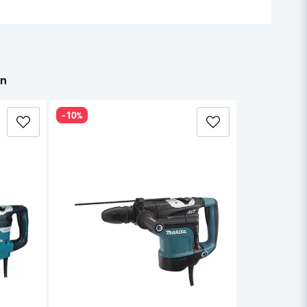
in
-10%