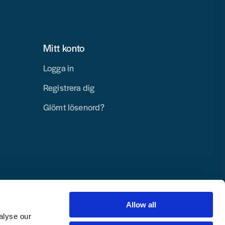
Mitt konto
Logga in
Registrera dig
Glömt lösenord?
Allow all
alyse our