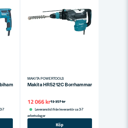
MAKITA POWERTOOLS
hammare SDS+ Inkl. extra chuck (2,4J)
Makita HR5212C Borrhammare 52mm AVT S
12 066 kr
13 357 kr
 3-7
Leveranstid ifrån leverantör ca 3-7
arbetsdagar
Köp