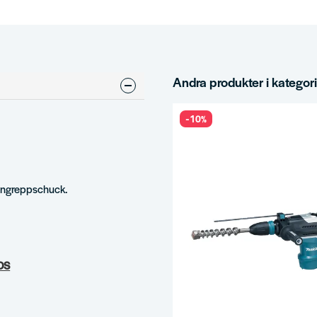
Andra produkter i kategor
-10%
 engreppschuck.
DS