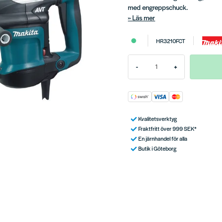
med engreppschuck.
Läs mer
HR3210FCT
-
+
Kvalitetsverktyg
Fraktfritt över 999 SEK*
En järnhandel för alla
Butik i Göteborg