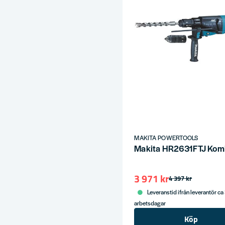
e
ress
MAKITA POWERTOOLS
Makita HR2631FTJ Kombi
3 971 kr
4 397 kr
Leveranstid ifrån leverantör ca
arbetsdagar
Köp