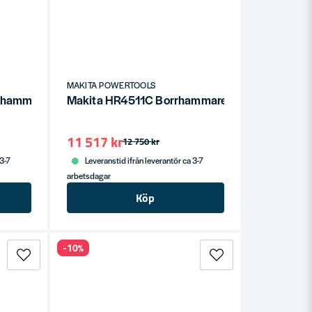
MAKITA POWERTOOLS
hammare 7,6J (SDS-MAX)
Makita HR4511C Borrhammare AVT 9,4J SDS
11 517 kr
12 750 kr
 3-7
Leveranstid ifrån leverantör ca 3-7
arbetsdagar
Köp
-10%