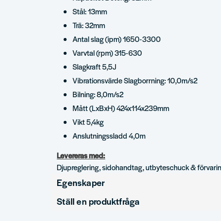
Stål: 13mm
Trä: 32mm
Antal slag (ipm) 1650-3300
Varvtal (rpm) 315-630
Slagkraft 5,5J
Vibrationsvärde Slagborrning: 10,0m/s2
Bilning: 8,0m/s2
Mått (LxBxH) 424x114x239mm
Vikt 5,4kg
Anslutningssladd 4,0m
Levereras med:
Djupreglering, sidohandtag, utbyteschuck & förvari
Egenskaper
Ställ en produktfråga
Verktygsfäste
SDS-Plus