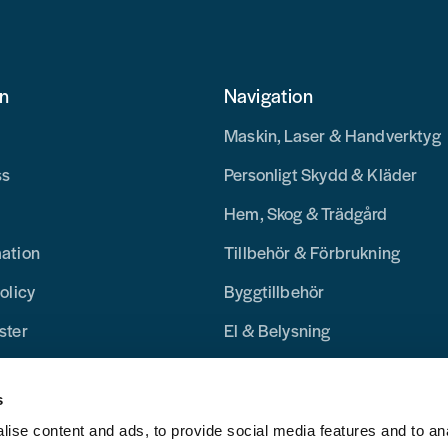
on
Navigation
Maskin, Laser & Handverktyg
ss
Personligt Skydd & Kläder
Hem, Skog & Trädgård
mation
Tillbehör & Förbrukning
olicy
Byggtillbehör
ster
El & Belysning
Merchandise
s
Blogg
ise content and ads, to provide social media features and to an