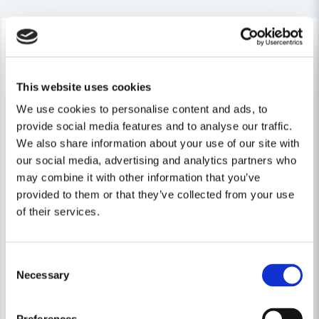
-10%
-6%
Ja, ni får publicera min fråga
This website uses cookies
We use cookies to personalise content and ads, to
provide social media features and to analyse our traffic.
We also share information about your use of our site with
our social media, advertising and analytics partners who
Skicka fråga
may combine it with other information that you’ve
provided to them or that they’ve collected from your use
of their services.
Consent
Necessary
Selection
MAKITA POWERTOOLS
MAKITA POWERTOOLS
Makita 9558HNR Vinkelslip 125mm (840W)
Makita 9565PC01 Vinkelslip