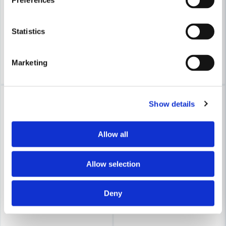
Preferences
1 502 kr
2 339 kr
1 663 kr
2 494 kr
Statistics
Leveranstid ifrån leverantör ca
Leveranstid ifrån leverantör ca
3-7 arbetsdagar
3-7 arbetsdagar
Köp
Köp
Marketing
-10%
-22%
Show details
Allow all
Allow selection
Deny