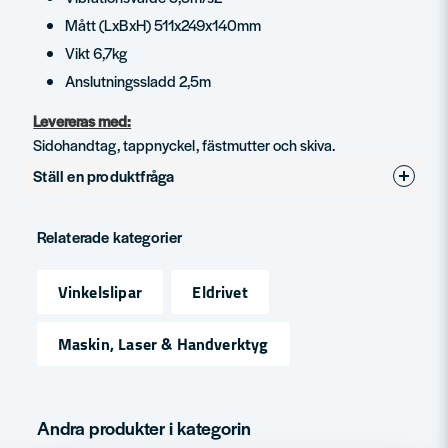
Mått (LxBxH) 511x249x140mm
Vikt 6,7kg
Anslutningssladd 2,5m
Levereras med:
Sidohandtag, tappnyckel, fästmutter och skiva.
Ställ en produktfråga
question
Fråga oss något om denna produkten...
Relaterade kategorier
Vinkelslipar
Eldrivet
name
Namn
Maskin, Laser & Handverktyg
email
Mejladress
Andra produkter i kategorin