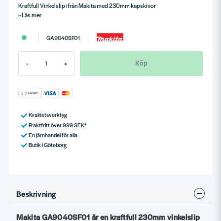
Kraftfull Vinkelslip ifrån Makita med 230mm kapskivor
Läs mer
GA9040SF01
Köp
-
+
Kvalitetsverktyg
Fraktfritt över 999 SEK*
En järnhandel för alla
Butik i Göteborg
Beskrivning
Makita GA9040SF01 är en kraftfull 230mm vinkelslip