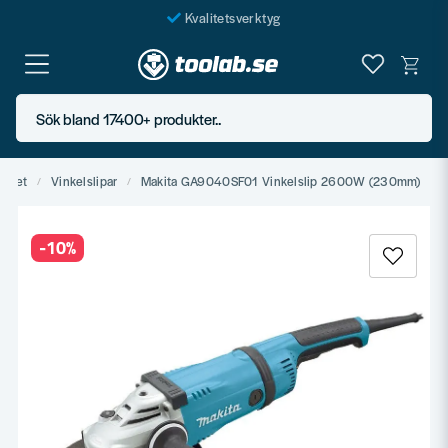
Kvalitetsverktyg
Fraktfritt över 999 SEK*
En järnhandel för alla
Sök bland 17400+ produkter..
Butik i Göteborg
drivet
Vinkelslipar
Makita GA9040SF01 Vinkelslip 2600W (230mm)
-
10
%