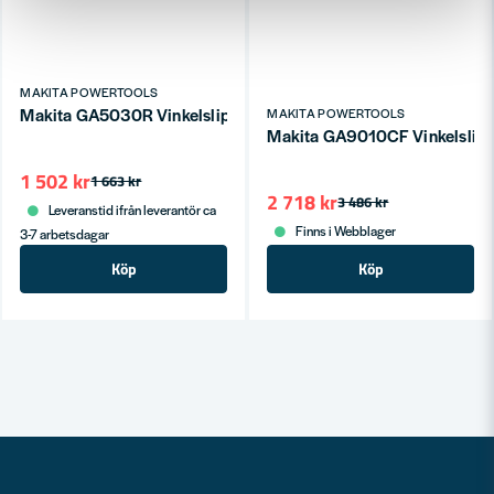
MAKITA POWERTOOLS
Makita GA5030R Vinkelslip 125mm 700W
MAKITA POWERTOOLS
Makita GA9010CF Vinkelsli
1 502 kr
1 663 kr
2 718 kr
3 486 kr
Leveranstid ifrån leverantör ca
Finns i Webblager
3-7 arbetsdagar
Köp
Köp