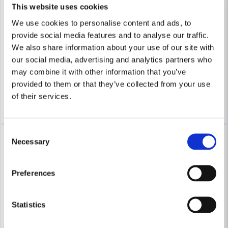
This website uses cookies
We use cookies to personalise content and ads, to
MAKITA POWERTOOLS
MAKITA POWERTOOLS
provide social media features and to analyse our traffic.
Makita 198254-2 MAKPAC 3, Kylväska 11L
Makita E-05153 Takläggare/S
We also share information about your use of our site with
our social media, advertising and analytics partners who
856,2 kr
671 kr
1 427 kr
776 kr
may combine it with other information that you’ve
Finns i Webblager
Finns i Webblager
provided to them or that they’ve collected from your use
of their services.
Köp
Köp
Consent
-8%
Lagerrensning upp till
Necessary
Selection
40%
Preferences
Statistics