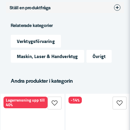
Ställ en produktfråga
question
Fråga oss något om denna produkten...
Relaterade kategorier
Verktygsförvaring
name
Namn
Maskin, Laser & Handverktyg
Övrigt
email
Mejladress
Andra produkter i kategorin
Lagerrensning upp till
-14%
Ja, ni får publicera min fråga
40%