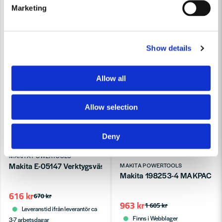
Marketing
Show details
Allow all
Allow selection
Deny
MAKITA POWERTOOLS
Makita E-05147 Verktygsväska
MAKITA POWERTOOLS
Makita 198253-4 MAKPAC 4, 
616 kr
670 kr
963 kr
1 605 kr
Leveranstid ifrån leverantör ca
Finns i Webblager
3-7 arbetsdagar