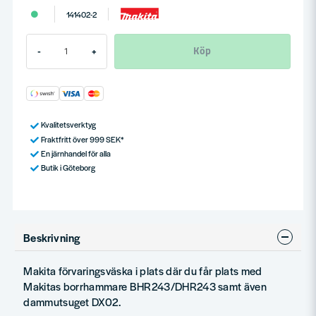
141402-2
Köp
-
+
Kvalitetsverktyg
Fraktfritt över 999 SEK*
En järnhandel för alla
Butik i Göteborg
Beskrivning
Makita förvaringsväska i plats där du får plats med
Makitas borrhammare BHR243/DHR243 samt även
dammutsuget DX02.