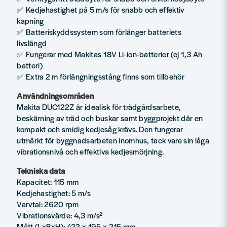
✅ Kedjehastighet på 5 m/s för snabb och effektiv
kapning
✅ Batteriskyddssystem som förlänger batteriets
livslängd
✅ Fungerar med Makitas 18V Li-ion-batterier (ej 1,3 Ah
batteri)
✅ Extra 2 m förlängningsstång finns som tillbehör
Användningsområden
Makita DUC122Z är idealisk för trädgårdsarbete,
beskärning av träd och buskar samt byggprojekt där en
kompakt och smidig kedjesåg krävs. Den fungerar
utmärkt för byggnadsarbeten inomhus, tack vare sin låga
vibrationsnivå och effektiva kedjesmörjning.
Tekniska data
Kapacitet: 115 mm
Kedjehastighet: 5 m/s
Varvtal: 2620 rpm
Vibrationsvärde: 4,3 m/s²
Mått (LxBxH): 422 x 195 x 215 mm