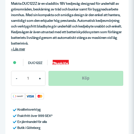
Makita DUC122Z är en sladdlös 18V kedjesåg designad för underhåll av
grönområden, beskärning av träd och buskar samt för byggnadsarbete
inomhus. Med sin kompakta och smidiga design är den enkel att hantera,
samtidigt som den erbjuder hög prestanda. Automatisk kedjesmörjning
och verktygsfritt bladbyte gör underhåll och kedjebyte snabbt och enkelt.
Kedjesågen är även utrustad med ett batteriskyddssystem som förlänger
batteriets livslängd genom att automatiskt stänga av maskinen vid låg
batterinivå.
Läs mer
DUC122Z
Köp
-
+
Kvalitetsverktyg
Fraktfritt över 999 SEK*
En järnhandel för alla
Butik i Göteborg