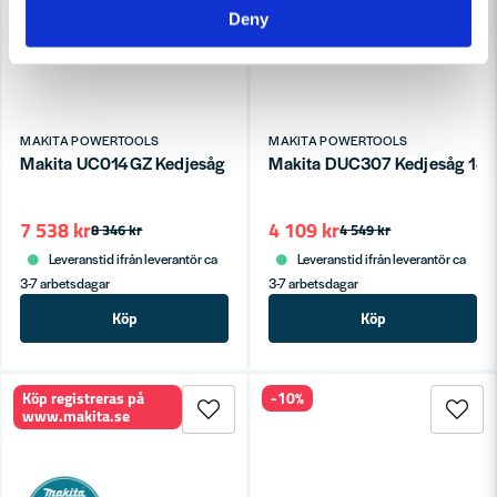
Deny
MAKITA POWERTOOLS
MAKITA POWERTOOLS
Makita UC014GZ Kedjesåg XGT 40V (utan batterier)
Makita DUC307 Kedjesåg 18V L
7 538 kr
4 109 kr
8 346 kr
4 549 kr
Leveranstid ifrån leverantör ca
Leveranstid ifrån leverantör ca
3-7 arbetsdagar
3-7 arbetsdagar
Köp
Köp
Köp registreras på
-10%
www.makita.se