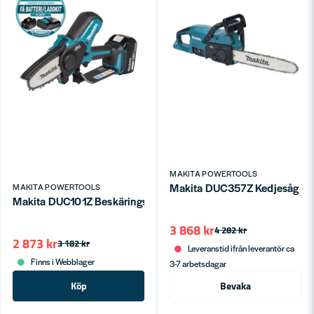
MAKITA POWERTOOLS
Makita DUC357Z Kedjesåg 18V 
MAKITA POWERTOOLS
Makita DUC101Z Beskäringssåg 18V LXT 18V (utan batterier)
3 868 kr
4 282 kr
2 873 kr
3 182 kr
Leveranstid ifrån leverantör ca
Finns i Webblager
3-7 arbetsdagar
Köp
Bevaka