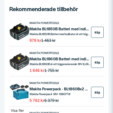
Rekommenderade tillbehör
MAKITA POWERTOOLS
Makita BL1850B Batteri med indikator 18V 5,0ah
Köp
Makita BL1850B Batteri med indikator är ett högkvalitativt 18V-batteri med en kapacitet på 5,0 Ah som är utformat för att ge hög prestanda och pålitlig drifttid för Makitas 18V-verktyg. Batteriet har en inbyggd LED-indikator som visar batteriets laddningsnivå i realtid.
979 kr
1 463 kr
MAKITA POWERTOOLS
Makita BL1860B Batteri med indikator 18V 6,0ah
Köp
Makita BL1860B är ett högpresterande 18V 6,0Ah Li-ion batteri som är designat för att ge dina Makita-verktyg en kraftfull och långvarig prestanda. Med en praktisk laddningsindikator kan du enkelt hålla koll på batteriets status och planera ditt arbete effektivt. Detta batteri är utrustat med en avancerad säkerhetskrets som skyddar mot överladdning, överdragning och kortslutning, vilket garanterar en säker användning under alla förhållanden. Kompatibiliteten med ett brett utbud av Makita-verktyg gör det till en mångsidig komponent i din verktygssamling. Med en energikapacitet på 108 Wh och en nettovikt på endast 0,85 kg kombinerar Makita BL1860B pålitlighet med användarvänlighet.
1 646 kr
1 755 kr
MAKITA POWERTOOLS
Makita Powerpack - BL1860Bx2 DC18RD
Köp
Makita Powerpack 18V- 198077-8
5 762 kr
6 379 kr
Visa fler
MAKITA POWERTOOLS