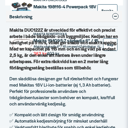
Makita 198116-4 Powerpack 18V 2xBL1860B DC18RC MAKPAC
Bevaka
2st 6.0 Ah Li-ion batterier, 1st snabbladdare samt MAKPAC.
Beskrivning
4 665 kr
5 164 kr
Makita DUC122Z är utvecklad för effektivt och precist
MAKITA POWERTOOLS
arbete i både trädgårds- och byggmiljöer. Kedjan har en
Makita 191G95-7 sågkedja 6" / 15 cm, 25AP
hastighet på 5 m/s, vilket ger snabb och exakt kapning.
Köp
Makita sågkedja 6" / 15 cm med 42 drivlänkar, 1/4" delning och 1,3 mm spårvidd. Perfekt för precisionskapning i kombination med passande svärd på mindre kedjesågar. Lämplig för trädgårdsarbete och fällning av små grenar.
Med en kapacitet på 115 mm och en låg vikt på endast
362 kr
402 kr
2,5 kg, är den enkel att hantera även under längre
arbetspass. För extra räckvidd kan en 2 meter lång
förlängningsstång beställas som tillbehör.
Den sladdlösa designen ger full rörelsefrihet och fungerar
med Makitas 18V Li-ion-batterier (ej 1,3 Ah batterier).
Perfekt för professionella användare och
trädgårdsentusiaster som behöver en kompakt, kraftfull
och användarvänlig kedjesåg.
✅ Kompakt och lätt design för smidig användning
✅ Automatisk kedjesmörjning för minskat underhåll
✅ Verktygsfritt bladbyte för snabb och enkel kedjebyte