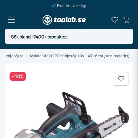
Kvalitetsverktyg
Fraktfritt över 999 SEK*
En järnhandel för alla
Sök bland 17400+ produkter..
Butik i Göteborg
r-/Kedjesågar
Makita DUC122Z Kedjesåg 18V LXT 16cm (utan batterier)
-
10
%