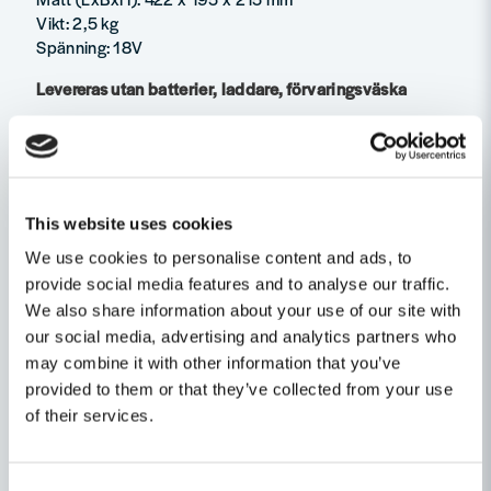
Vikt: 2,5 kg
Spänning: 18V
Levereras utan batterier, laddare, förvaringsväska
Egenskaper
Ställ en produktfråga
Spänning
18V
This website uses cookies
question
Produkttyp
Motorsåg
Fråga oss något om denna produkten...
Relaterade kategorier
We use cookies to personalise content and ads, to
provide social media features and to analyse our traffic.
Drivmedel
Batteri
Motor-/Kedjesågar
We also share information about your use of our site with
our social media, advertising and analytics partners who
name
Namn
Motor-/Kedjesågar
may combine it with other information that you’ve
provided to them or that they’ve collected from your use
of their services.
Skog-, trädgård & underhåll
email
Mejladress
Maskin, Laser & Handverktyg