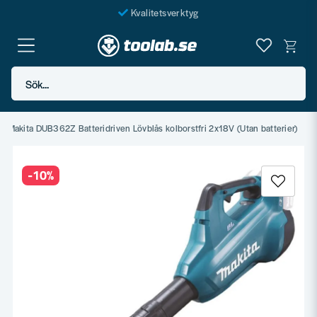
Kvalitetsverktyg
Fraktfritt över 999 SEK*
En järnhandel för alla
Sök...
Butik i Göteborg
Makita DUB362Z Batteridriven Lövblås kolborstfri 2x18V (Utan batterier)
-
10
%