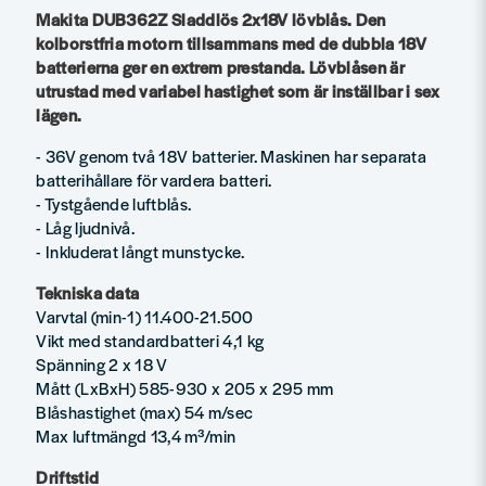
Makita DUB362Z Sladdlös 2x18V lövblås. Den
kolborstfria motorn tillsammans med de dubbla 18V
batterierna ger en extrem prestanda. Lövblåsen är
utrustad med variabel hastighet som är inställbar i sex
lägen.
- 36V genom två 18V batterier. Maskinen har separata
batterihållare för vardera batteri.
- Tystgående luftblås.
- Låg ljudnivå.
- Inkluderat långt munstycke.
Tekniska data
Varvtal (min-1) 11.400-21.500
Vikt med standardbatteri 4,1 kg
Spänning 2 x 18 V
Mått (LxBxH) 585-930 x 205 x 295 mm
Blåshastighet (max) 54 m/sec
Max luftmängd 13,4 m³/min
Driftstid