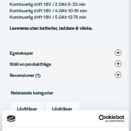
Kontinuerlig drift 18V / 2.0Ah 5-33 min
Kontinuerlig drift 18V / 4.0Ah 10-61 min
Kontinuerlig drift 18V / 5.0Ah 12-75 min
Levereras utan batterier, laddare & väska.
Egenskaper
Ställ en produktfråga
Produkttyp
Lövblås
Recensioner (1)
question
Spänning
18V
Fråga oss något om denna produkten...
Tomas
Drivmedel
Batteri
Relaterade kategorier
för 10 månader sedan
Fattar inte varför denna produkt införskaffats
name
Lövblåsar
Lövblåsar
tidigare. Använder den till nästan allt och är hur
Namn
nöjd som helst.
Skog-, trädgård & underhåll