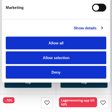
Marketing
Show details
MAKITA POWERTOOLS
Allow all
Makita DUB184RT Lövblås LXT
MAKITA POWERTOOLS
Makita DUB184Z Lövblås 18V (Utan batterier)
Allow selection
4 795 kr
5 308 kr
2 462 kr
2 726 kr
Leveranstid ifrån leverantör ca
Deny
Finns i Webblager
3-7 arbetsdagar
Köp
Köp
-10%
Lagerrensning upp till
40%