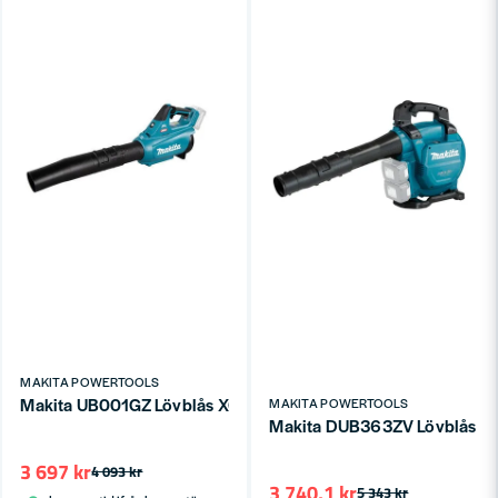
MAKITA POWERTOOLS
Makita UB001GZ Lövblås XGT® 40V (utan batteri)
MAKITA POWERTOOLS
Makita DUB363ZV Lövblås med 
3 697 kr
4 093 kr
3 740,1 kr
5 343 kr