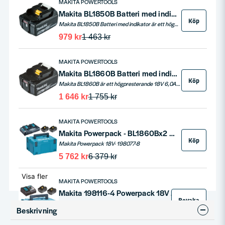
MAKITA POWERTOOLS
Makita BL1850B Batteri med indikator 18V 5,0ah
Köp
Makita BL1850B Batteri med indikator är ett högkvalitativt 18V-batteri med en kapacitet på 5,0 Ah som är utformat för att ge hög prestanda och pålitlig drifttid för Makitas 18V-verktyg. Batteriet har en inbyggd LED-indikator som visar batteriets laddningsnivå i realtid.
979 kr
1 463 kr
MAKITA POWERTOOLS
Makita BL1860B Batteri med indikator 18V 6,0ah
Köp
Makita BL1860B är ett högpresterande 18V 6,0Ah Li-ion batteri som är designat för att ge dina Makita-verktyg en kraftfull och långvarig prestanda. Med en praktisk laddningsindikator kan du enkelt hålla koll på batteriets status och planera ditt arbete effektivt. Detta batteri är utrustat med en avancerad säkerhetskrets som skyddar mot överladdning, överdragning och kortslutning, vilket garanterar en säker användning under alla förhållanden. Kompatibiliteten med ett brett utbud av Makita-verktyg gör det till en mångsidig komponent i din verktygssamling. Med en energikapacitet på 108 Wh och en nettovikt på endast 0,85 kg kombinerar Makita BL1860B pålitlighet med användarvänlighet.
1 646 kr
1 755 kr
MAKITA POWERTOOLS
Makita Powerpack - BL1860Bx2 DC18RD
Köp
Makita Powerpack 18V- 198077-8
5 762 kr
6 379 kr
Visa fler
MAKITA POWERTOOLS
Makita 198116-4 Powerpack 18V 2xBL1860B DC18RC MAKPAC
Bevaka
2st 6.0 Ah Li-ion batterier, 1st snabbladdare samt MAKPAC.
Beskrivning
4 665 kr
5 164 kr