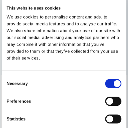
email
Mejladress
Maskin, Laser & Handverktyg
This website uses cookies
We use cookies to personalise content and ads, to
Hem, Skog & Trädgård
provide social media features and to analyse our traffic.
Ja, ni får publicera min fråga
We also share information about your use of our site with
Trädgårdsmaskiner
our social media, advertising and analytics partners who
may combine it with other information that you’ve
provided to them or that they’ve collected from your use
of their services.
Andra produkter i kategorin
Consent
Köp registreras på
-10%
Skicka fråga
Necessary
Selection
www.makita.se
Preferences
Statistics