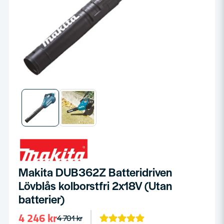
Makita DUB362Z Batteridriven
Lövblås kolborstfri 2x18V (Utan
batterier)
4 246 kr
4 701 kr