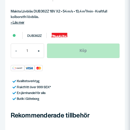
Makita Lövblås DUB362Z 18V X2 • 54 m/s • 13,4 m³/min - Kraftfull
kolborstfri lövblås.
Läs mer
DUB362Z
Köp
-
+
Kvalitetsverktyg
Fraktfritt över 999 SEK*
En järnhandel för alla
Butik i Göteborg
Rekommenderade tillbehör