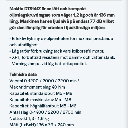
Makita DTS141Z är en lätt och kompakt
oljeslagskruvdragare som väger 1,2 kg och är 136 mm
lång. Maskinen har en ljudnivå på endast 77 dB vilket
gör den lämplig för arbeten i ljudkänsliga miljöer.
- Effektiv kylning av oljeenheten för maximal prestanda
och uthållighet.
- Låg strömförbrukning tack vare kolborstfri motor.
- XPT, förbättrad resistens mot damm- och vattenstänk.
- Varningslampa vid låg batterikapacitet.
Tekniska data
Varvtal 0-1200 / 2000 / 3200 min-¹
Max vridmoment slag 40 Nm
Kapacitet: standardbult M5 - M8
Kapacitet: maskinskruv M4 - M8
Kapacitet: höghållfastbult M5 - M6
Antal slag 0-1400 / 2200 / 2700 min
Nettovikt 1,3 - 1,6 kg
Mått (LxBxH) 136 x 79 x 240 mm