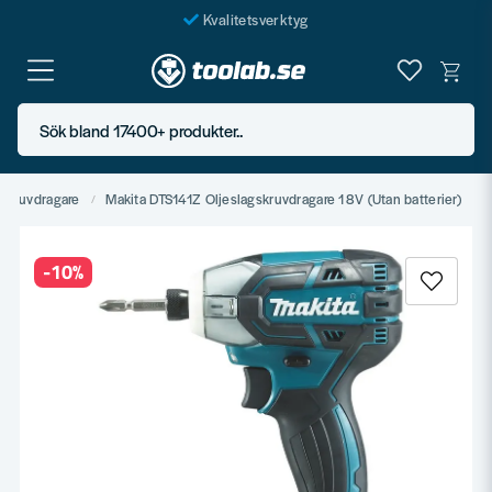
Kvalitetsverktyg
Fraktfritt över 999 SEK*
En järnhandel för alla
Sök bland 17400+ produkter..
Butik i Göteborg
Skruvdragare
Makita DTS141Z Oljeslagskruvdragare 18V (Utan batterier)
-
10
%