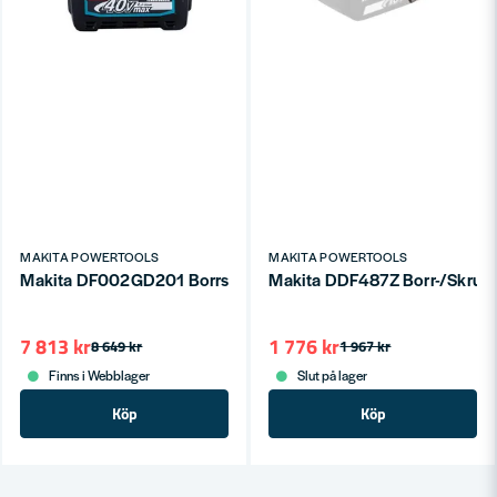
MAKITA POWERTOOLS
MAKITA POWERTOOLS
Makita DF002GD201 Borrskruvdragare XGT® 40V 64/30Nm (
Makita DDF487Z Borr-/Skruvdra
7 813 kr
1 776 kr
8 649 kr
1 967 kr
Finns i Webblager
Slut på lager
Köp
Köp