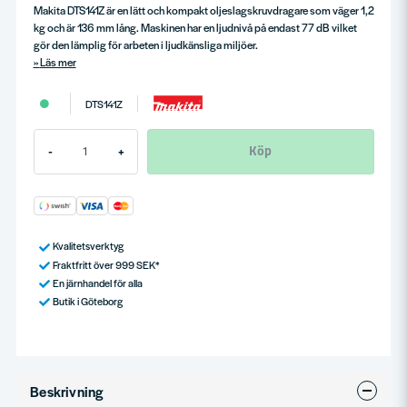
Makita DTS141Z är en lätt och kompakt oljeslagskruvdragare som väger 1,2
kg och är 136 mm lång. Maskinen har en ljudnivå på endast 77 dB vilket
gör den lämplig för arbeten i ljudkänsliga miljöer.
Läs mer
DTS141Z
Köp
-
+
Kvalitetsverktyg
Fraktfritt över 999 SEK*
En järnhandel för alla
Butik i Göteborg
Beskrivning