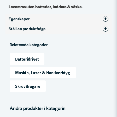
Levereras utan batterier, laddare & väska.
Egenskaper
Ställ en produktfråga
Produkttyp
Slagskruvdragare
question
Spänning
18V
Fråga oss något om denna produkten...
Relaterade kategorier
Varumärke
Makita
Batteridrivet
name
Namn
Maskin, Laser & Handverktyg
Skruvdragare
email
Mejladress
Andra produkter i kategorin
Ja, ni får publicera min fråga