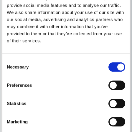
provide social media features and to analyse our traffic.
We also share information about your use of our site with
our social media, advertising and analytics partners who
may combine it with other information that you’ve
provided to them or that they’ve collected from your use
of their services.
Consent
Necessary
Selection
MAKITA POWERTOOLS
Makita DA001GZ Vinkelborrma
Preferences
MAKITA POWERTOOLS
Makita DTD157Z Slagskruvdragare LXT® 18V 1/4" (utan batteri)
5 858 kr
6 485 kr
Statistics
2 051 kr
2 271 kr
Leveranstid ifrån leverantör ca
Slut på lager
3-7 arbetsdagar
Marketing
Köp
Köp