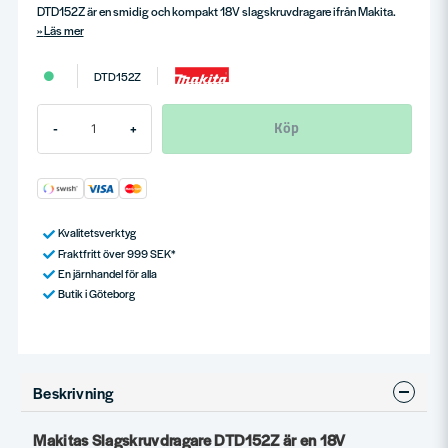
DTD152Z är en smidig och kompakt 18V slagskruvdragare ifrån Makita.
Läs mer
DTD152Z
Köp
-
+
Kvalitetsverktyg
Fraktfritt över 999 SEK*
En järnhandel för alla
Butik i Göteborg
Beskrivning
Makitas Slagskruvdragare DTD152Z är en 18V