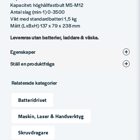
Kapacitet: höghållfastbult M5-M12
Antal slag (min-1) 0-3500
Vikt med standardbatteri 1,5 kg
Mått (LxBxH) 137 x 79 x 238 mm
Levereras utan batterier, laddare & väska.
Egenskaper
Ställ en produktfråga
Produkttyp
Slagskruvdragare
question
Spänning
18V
Fråga oss något om denna produkten...
Relaterade kategorier
Varumärke
Makita
Batteridrivet
name
Namn
Maskin, Laser & Handverktyg
Skruvdragare
email
Mejladress