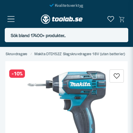
Kvalitetsverktyg
Fraktfritt över 999 SEK*
En järnhandel för alla
Sök bland 17400+ produkter..
Butik i Göteborg
Skruvdragare
Makita DTD152Z Slagskruvdragare 18V (utan batterier)
-
10
%