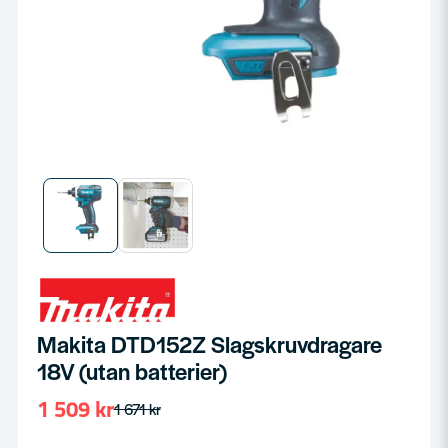
Makita DTD152Z Slagskruvdragare
18V (utan batterier)
1 509 kr
1 671 kr