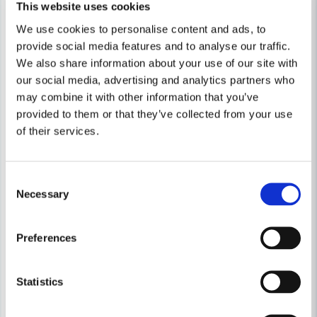
This website uses cookies
We use cookies to personalise content and ads, to
provide social media features and to analyse our traffic.
We also share information about your use of our site with
our social media, advertising and analytics partners who
may combine it with other information that you’ve
provided to them or that they’ve collected from your use
of their services.
Consent
Necessary
Selection
Preferences
MAKITA POWERTOOLS
Makita DA001GZ Vinkelborrma
MAKITA POWERTOOLS
Statistics
Makita DTD157Z Slagskruvdragare LXT® 18V 1/4" (utan batteri)
5 858 kr
6 485 kr