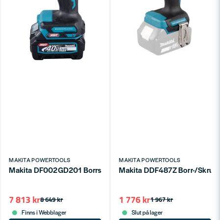
MAKITA POWERTOOLS
MAKITA POWERTOOLS
Makita DF002GD201 Borrskruvdragare XGT® 40V 64/30Nm (
Makita DDF487Z Borr-/Skruvdra
7 813 kr
1 776 kr
8 649 kr
1 967 kr
Finns i Webblager
Slut på lager