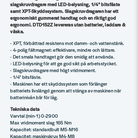
slagskruvdragare med LED-belysning, 1/4" bitsfäste
samt XPT-Skyddssystem. Slagskruvdragaren har ett
ergonomiskt gummerat handtag och en riktigt god
ergonomi. DTD152Z levereras utan batterier, laddare &
väska.
- XPT, förbättrad resistens mot damm- och vattenstänk.
- 4-polig fältmagnet: effektivare, mindre och lättare.
- Det smala handtaget gör den smidig att använda.
- LED-belysning för att ge god sikt på arbetsstycket.
- Slagskruvdragare med högt vridmoment.
- 1/4" bitsfäste.
- Maskinen har ett skyddssystem som förlänger
batteriets livslängd genom att stänga av maskinen när
batterinivån blir för låg.
Tekniska data
Varvtal (min-1) 0-2900
Max vridmoment slag 165 Nm
Kapacitet: standardbult M5-M16
Kapacitet: maskinskruv M4-M8