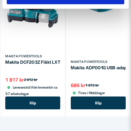
MAKITA POWERTOOLS
Makita DCF203Z Fläkt LXT® 18V 235mm (utan batteri)
MAKITA POWERTOOLS
Makita ADP001G USB-adapte
1 817 kr
2 012 kr
686 kr
1 013 kr
Leveranstid ifrån leverantör ca
Finns i Webblager
3-7 arbetsdagar
Köp
Köp