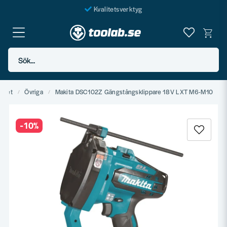
Kvalitetsverktyg
Fraktfritt över 999 SEK*
En järnhandel för alla
Sök...
Butik i Göteborg
rivet
Övriga
Makita DSC102Z Gängstångsklippare 18V LXT M6-M10
-
10
%