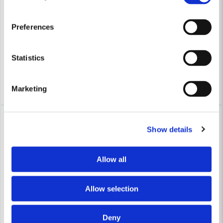
MAKITA POWERTOOLS
Makita DCF301Z Sladdlös Fl
MAKITA POWERTOOLS
Makita DJS800Z Fibercementskärare LXT® 18V (utan batteri)
Preferences
2 640 kr
2 924 kr
6 029 kr
6 675 kr
Leveranstid ifrån leverantör ca
Statistics
Finns i Webblager
3-7 arbetsdagar
Köp
Köp
Marketing
-10%
-32%
Show details
Allow all
Allow selection
Deny