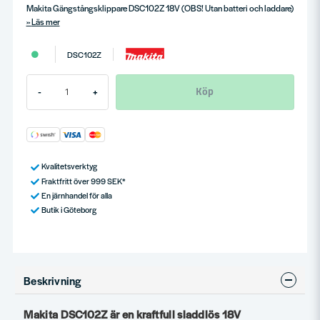
Makita Gängstångsklippare DSC102Z 18V (OBS! Utan batteri och laddare)
Läs mer
DSC102Z
Köp
-
+
Kvalitetsverktyg
Fraktfritt över 999 SEK*
En järnhandel för alla
Butik i Göteborg
Beskrivning
Makita DSC102Z är en kraftfull sladdlös 18V