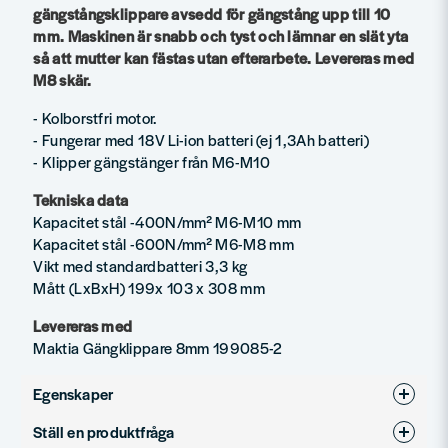
gängstångsklippare avsedd för gängstång upp till 10
mm. Maskinen är snabb och tyst och lämnar en slät yta
så att mutter kan fästas utan efterarbete. Levereras med
M8 skär.
- Kolborstfri motor.
- Fungerar med 18V Li-ion batteri (ej 1,3Ah batteri)
- Klipper gängstänger från M6-M10
Tekniska data
Kapacitet stål -400N/mm² M6-M10 mm
Kapacitet stål -600N/mm² M6-M8 mm
Vikt med standardbatteri 3,3 kg
Mått (LxBxH) 199x 103 x 308 mm
Levereras med
Maktia Gängklippare 8mm 199085-2
Egenskaper
Ställ en produktfråga
Varumärke
Makita