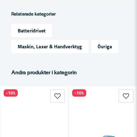
question
Produkttyp
gängstångsklippare
Fråga oss något om denna produkten...
Relaterade kategorier
Spänning
18V
Batteridrivet
name
Namn
Maskin, Laser & Handverktyg
Övriga
email
Mejladress
Andra produkter i kategorin
-10%
-10%
Ja, ni får publicera min fråga