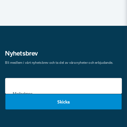
Nyhetsbrev
Bli medlem i vårt nyhetsbrev och ta del av våra nyheter och erbjudande.
Mejladress
Skicka
email