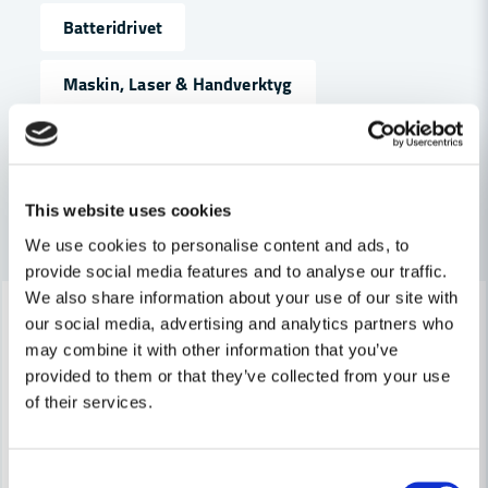
Butiken svarade
Batteridrivet
Hej,
name
Makita DPB180Z har en kapkapacitet på ca 120 mm i höjd
Namn
Maskin, Laser & Handverktyg
och 120 mm i bredd (”fönstret” är alltså cirka 120 x 120
mm). Det är den maximala dimensionen på arbetsstycket
som den klarar att gapa över vid kapning.
Metallbearbetning
email
//toolab.se
Mejladress
This website uses cookies
Richard Espelund frågade
för 1 år sedan
Andra produkter i kategorin
Hur nära en vägg kan man kapa en utstickande bult.
We use cookies to personalise content and ads, to
Ja, ni får publicera min fråga
provide social media features and to analyse our traffic.
Butiken svarade
Hej
We also share information about your use of our site with
-22%
-10%
our social media, advertising and analytics partners who
Vi kan tyvärr inte hitta några extra mått, men Makita
may combine it with other information that you’ve
DPB180Z är utrustad med en justerbar stoppplatta som gör
provided to them or that they’ve collected from your use
att du kan kapa mycket nära en vägg eller annan yta. Den är
of their services.
inte helt kant-i-kant, men du kommer så pass nära att det ofta
bara återstår någon eller några enstaka millimeter. I många
fall räcker det gott för att få en jämn och snygg kapning av till
Skicka fråga
Consent
exempel utstickande bultar eller rör.