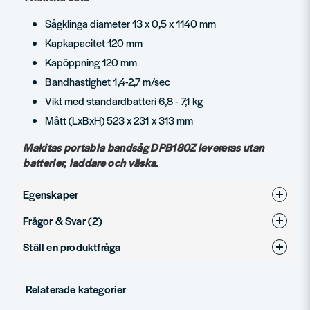
Sågklinga diameter 13 x 0,5 x 1140 mm
Kapkapacitet 120 mm
Kapöppning 120 mm
Bandhastighet 1,4-2,7 m/sec
Vikt med standardbatteri 6,8 - 7,1 kg
Mått (LxBxH) 523 x 231 x 313 mm
Makitas portabla bandsåg DPB180Z levereras utan
batterier, laddare och väska.
Egenskaper
Frågor & Svar (2)
Varumärke
Makita
Ställ en produktfråga
Produkttyp
Metallsåg
Martin Olsson frågade
för 5 månader sedan
question
Hur stort är "fönstret" (höjd + djup) på maskinen, hur stort
Fråga oss något om denna produkten...
Spänning
18V
Relaterade kategorier
arbetsstycke "gapar" den över?