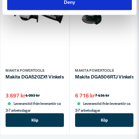
Deny
MAKITA POWERTOOLS
MAKITA POWERTOOLS
Makita DGA520ZX1 Vinkelslip LXT 18V 125mm (utan batterier)
Makita DGA506RTJ Vinkelsli
3 697 kr
6 716 kr
4 093 kr
7 434 kr
Leveranstid ifrån leverantör ca
Leveranstid ifrån leverantör ca
3-7 arbetsdagar
3-7 arbetsdagar
Köp
Köp