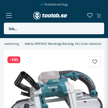
Kvalitetsverktyg
Fraktfritt över 999 SEK*
En järnhandel för alla
Sök...
Butik i Göteborg
llbearbetning
Makita DPB180Z Metallsåg/Bandsåg 18v (Utan batterier)
-
10
%