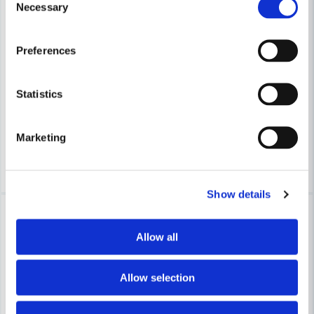
Necessary
Om det krävs en helt jämn yta, kan man efterarbeta den sista
Selection
millimetern med exempelvis en fil eller slipskiva.
MAKITA POWERTOOLS
Preferences
//toolab.se
Makita Vinkelslip XGT GA013G
MAKITA POWERTOOLS
Makita GA005GZ Vinkelslip XGT 40V 125mm (utan batteri)
Statistics
3 148 kr
3 486 kr
2 718 kr
3 486 kr
Leveranstid ifrån leverantör ca
Finns i Webblager
Marketing
3-7 arbetsdagar
Köp
Köp
Show details
-10%
-10%
Allow all
Allow selection