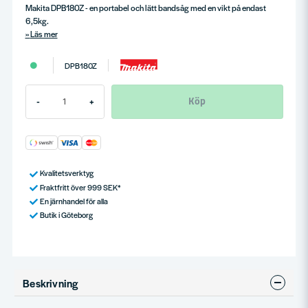
Makita DPB180Z - en portabel och lätt bandsåg med en vikt på endast
6,5kg.
Läs mer
DPB180Z
Köp
-
+
Kvalitetsverktyg
Fraktfritt över 999 SEK*
En järnhandel för alla
Butik i Göteborg
Beskrivning