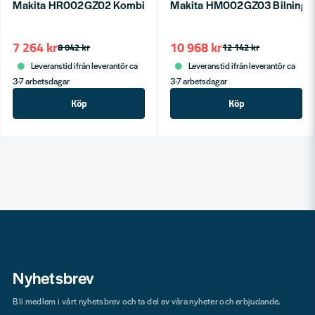
Makita HR002GZ02 Kombihammare XGT 40V SDS-Plus (utan ba
Makita HM002GZ03 Bilningsh
7 264 kr
10 968 kr
8 042 kr
12 142 kr
Leveranstid ifrån leverantör ca
Leveranstid ifrån leverantör ca
3-7 arbetsdagar
3-7 arbetsdagar
Köp
Köp
Nyhetsbrev
Bli medlem i vårt nyhetsbrev och ta del av våra nyheter och erbjudande.