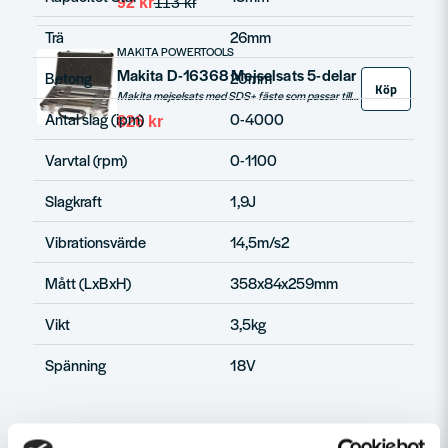
92 kr
113 kr
Trä
26mm
MAKITA POWERTOOLS
Makita D-16368 Mejselsats 5-delar
Betong
20mm
Köp
Makita mejselsats med SDS+ fäste som passar till mejselmaskiner och kombimaskiner med sds+ fäste.
Antal slag (ipm)
0-4000
826 kr
Varvtal (rpm)
0-1100
Slagkraft
1,9J
Vibrationsvärde
14,5m/s2
Mått (LxBxH)
358x84x259mm
Vikt
3,5kg
Spänning
18V