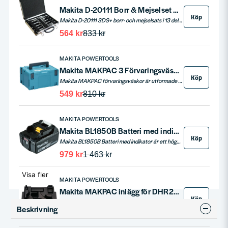
Makita D-20111 Borr & Mejselset SDS+ 13 delar
Köp
Makita D-20111 SDS+ borr- och mejselsats i 13 delar. Levereras i praktisk aluminiumväska med formpressat skumgummi för organiserad förvaring.
564 kr
833 kr
MAKITA POWERTOOLS
Makita MAKPAC 3 Förvaringsväska (395x295x215mm)
Köp
Makita MAKPAC förvaringsväskor är utformade för att erbjuda en robust och praktisk lösning för förvaring och transport av dina Makita-verktyg och tillbehör. Tillverkade av högkvalitativ plast, dessa modulära lådor kan enkelt staplas och låsas samman, vilket skapar en skräddarsydd förvaringslösning. De finns i fyra olika storlekar (Typ 1-4) och är konstruerade för att tåla tuffa arbetsmiljöer. Varje MAKPAC väska har ett ergonomiskt handtag och möjlighet för axelrem, vilket gör dem till ett perfekt val för professionella användare.
549 kr
810 kr
MAKITA POWERTOOLS
Makita BL1850B Batteri med indikator 18V 5,0ah
Köp
Makita BL1850B Batteri med indikator är ett högkvalitativt 18V-batteri med en kapacitet på 5,0 Ah som är utformat för att ge hög prestanda och pålitlig drifttid för Makitas 18V-verktyg. Batteriet har en inbyggd LED-indikator som visar batteriets laddningsnivå i realtid.
979 kr
1 463 kr
Visa fler
MAKITA POWERTOOLS
Makita MAKPAC inlägg för DHR202 och MAKPAC 3
Köp
MAKPAC inlägg som passar till MAKPAC 3 och till Makita borrhammare DHR202.
Beskrivning
83 kr
101 kr