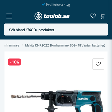
Kvalitetsverktyg
Fraktfritt över 999 SEK*
En järnhandel för alla
Sök bland 17400+ produkter..
Butik i Göteborg
Borrhammare
Makita DHR202Z Borrhammare SDS+ 18V (utan batterier)
-
10
%