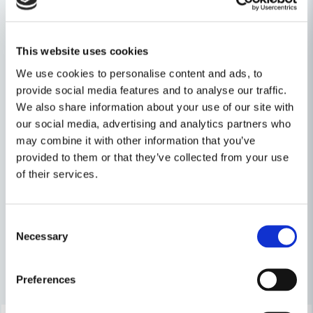
OBS! Maskin utan batterier/laddare & väska.
Egenskaper
This website uses cookies
Ställ en produktfråga
Varumärke
Makita
We use cookies to personalise content and ads, to
provide social media features and to analyse our traffic.
question
Produkttyp
Borrhammare
Fråga oss något om denna produkten...
Relaterade kategorier
We also share information about your use of our site with
our social media, advertising and analytics partners who
Spänning
18V
Batteridrivet
may combine it with other information that you’ve
provided to them or that they’ve collected from your use
name
Namn
of their services.
Maskin, Laser & Handverktyg
Borrhammare
email
Consent
Mejladress
Necessary
Selection
Andra produkter i kategorin
Preferences
Ja, ni får publicera min fråga