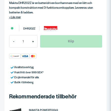
Makita DHR202Z är en batteridriven borrhammare med en lätt och
kompakt konstruktion med 3-funktionsomkopplare. Levereras utan
batterier & laddare.
Läs mer
DHR202Z
Köp
-
+
Kvalitetsverktyg
Fraktfritt över 999 SEK*
En järnhandel för alla
Butik i Göteborg
Rekommenderade tillbehör
MAKITA POWERTOOLS