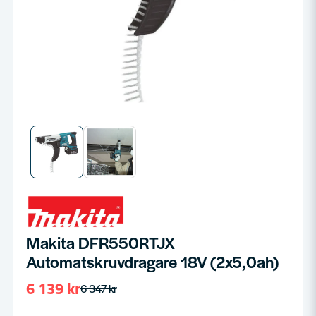
Makita DFR550RTJX
Automatskruvdragare 18V (2x5,0ah)
6 139 kr
6 347 kr