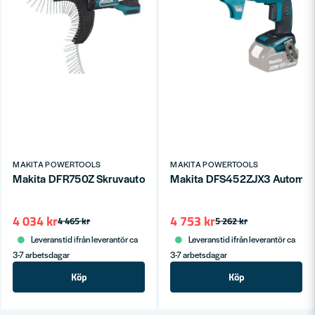
MAKITA POWERTOOLS
MAKITA POWERTOOLS
Makita DFR750Z Skruvautomat 45-75mm 18V (Naken)
Makita DFS452ZJX3 Automatsk
4 034 kr
4 753 kr
4 465 kr
5 262 kr
Leveranstid ifrån leverantör ca
Leveranstid ifrån leverantör ca
3-7 arbetsdagar
3-7 arbetsdagar
Köp
Köp