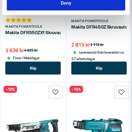
Deny
MAKITA POWERTOOLS
Makita DFR450Z Skruvautoma
MAKITA POWERTOOLS
Makita DFR550ZX1 Skruvautomat 18V (25-55mm)
2 813 kr
3 113 kr
3 636 kr
4 025 kr
Leveranstid ifrån leverantör ca
Finns i Webblager
3-7 arbetsdagar
Köp
Köp
-10%
-10%