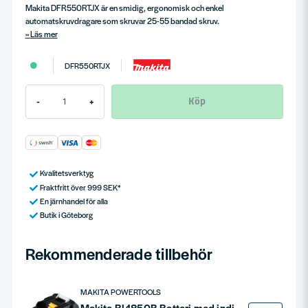
Makita DFR550RTJX är en smidig, ergonomisk och enkel
automatskruvdragare som skruvar 25-55 bandad skruv.
Läs mer
DFR550RTJX
Köp
-
+
Kvalitetsverktyg
Fraktfritt över 999 SEK*
En järnhandel för alla
Butik i Göteborg
Rekommenderade tillbehör
MAKITA POWERTOOLS
Makita BL1850B Batteri med indikator 18V 5,0ah