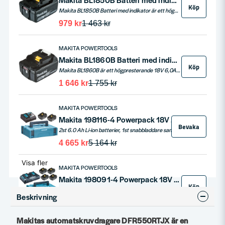
Köp
Makita BL1850B Batteri med indikator är ett högkvalitativt 18V-batteri med en kapacitet på 5,0 Ah som är utformat för att ge hög prestanda och pålitlig drifttid för Makitas 18V-verktyg. Batteriet har en inbyggd LED-indikator som visar batteriets laddningsnivå i realtid.
979 kr
1 463 kr
MAKITA POWERTOOLS
Makita BL1860B Batteri med indikator 18V 6,0ah
Köp
Makita BL1860B är ett högpresterande 18V 6,0Ah Li-ion batteri som är designat för att ge dina Makita-verktyg en kraftfull och långvarig prestanda. Med en praktisk laddningsindikator kan du enkelt hålla koll på batteriets status och planera ditt arbete effektivt. Detta batteri är utrustat med en avancerad säkerhetskrets som skyddar mot överladdning, överdragning och kortslutning, vilket garanterar en säker användning under alla förhållanden. Kompatibiliteten med ett brett utbud av Makita-verktyg gör det till en mångsidig komponent i din verktygssamling. Med en energikapacitet på 108 Wh och en nettovikt på endast 0,85 kg kombinerar Makita BL1860B pålitlighet med användarvänlighet.
1 646 kr
1 755 kr
MAKITA POWERTOOLS
Makita 198116-4 Powerpack 18V 2xBL1860B DC18RC MAKPAC
Bevaka
2st 6.0 Ah Li-ion batterier, 1st snabbladdare samt MAKPAC.
4 665 kr
5 164 kr
Visa fler
MAKITA POWERTOOLS
Makita 198091-4 Powerpack 18V 4xBL1860 & DC18RD
Köp
Makita Powerpack 198091-4 är ett 18V paket bestående av snabbladdare med 2 portar, 4 st 6,0 Ah batterier samt MAKPAC
Beskrivning
8 918 kr
9 872 kr
Makitas automatskruvdragare DFR550RTJX är en