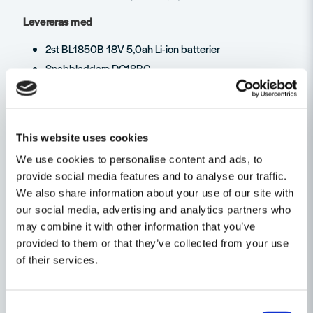
Levereras med
2st BL1850B 18V 5,0ah Li-ion batterier
Snabbladdare DC18RC
Förvaringsväska MAKPAC
Skruvbits
Egenskaper
This website uses cookies
Ställ en produktfråga
Varumärke
Makita
We use cookies to personalise content and ads, to
provide social media features and to analyse our traffic.
question
Produkttyp
skruvautomat
Fråga oss något om denna produkten...
We also share information about your use of our site with
Relaterade kategorier
our social media, advertising and analytics partners who
Spänning
18V
may combine it with other information that you’ve
Batteridrivet
provided to them or that they’ve collected from your use
name
of their services.
Namn
Maskin, Laser & Handverktyg
Skruvautomat
Consent