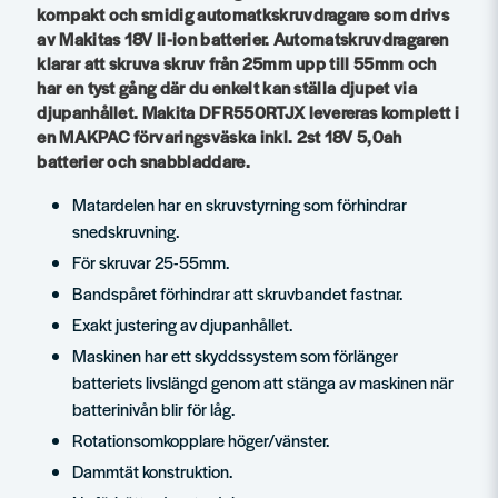
kompakt och smidig automatkskruvdragare som drivs
av Makitas 18V li-ion batterier. Automatskruvdragaren
klarar att skruva skruv från 25mm upp till 55mm och
har en tyst gång där du enkelt kan ställa djupet via
djupanhållet. Makita DFR550RTJX levereras komplett i
en MAKPAC förvaringsväska inkl. 2st 18V 5,0ah
batterier och snabbladdare.
Matardelen har en skruvstyrning som förhindrar
snedskruvning.
För skruvar 25-55mm.
Bandspåret förhindrar att skruvbandet fastnar.
Exakt justering av djupanhållet.
Maskinen har ett skyddssystem som förlänger
batteriets livslängd genom att stänga av maskinen när
batterinivån blir för låg.
Rotationsomkopplare höger/vänster.
Dammtät konstruktion.