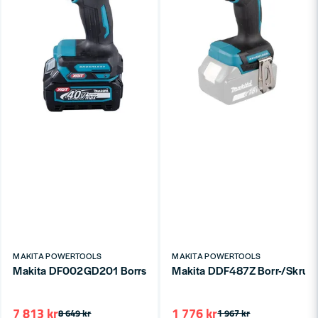
MAKITA POWERTOOLS
MAKITA POWERTOOLS
Makita DF002GD201 Borrskruvdragare XGT® 40V 64/30Nm (
Makita DDF487Z Borr-/Skruvdra
7 813 kr
1 776 kr
8 649 kr
1 967 kr