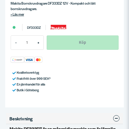
Makita Borrskruvdragare DF333DZ 12V - Kompakt och lätt
borrskruvdragare.
Läs mer
DF333DZ
Köp
-
+
Kvalitetsverktyg
Fraktfritt över 999 SEK*
En järnhandel för alla
Butik i Göteborg
Beskrivning
Makita DF333DZ är en mångsidig maskin som är lämplig