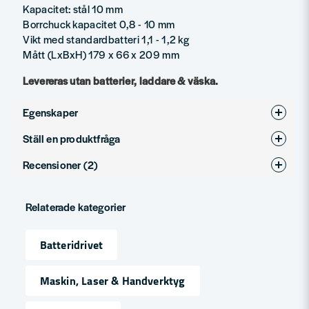
Kapacitet: stål 10 mm
Borrchuck kapacitet 0,8 - 10 mm
Vikt med standardbatteri 1,1 - 1,2 kg
Mått (LxBxH) 179 x 66 x 209 mm
Levereras utan batterier, laddare & väska.
Egenskaper
Ställ en produktfråga
produktyp
skruvdragare
Recensioner (2)
question
Spänning
12V
Fråga oss något om denna produkten...
Ingvar
Varumärke
Makita
Relaterade kategorier
för 7 månader sedan
name
Andreas
Batteridrivet
Namn
för 11 månader sedan
Maskin, Laser & Handverktyg
email
Mejladress