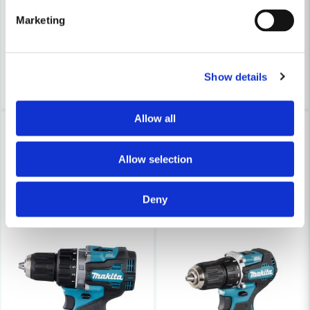
5 858 kr
Marketing
6 485 kr
2 051 kr
2 271 kr
Leveranstid ifrån leverantör ca
Slut på lager
3-7 arbetsdagar
Köp
Köp
Show details
Allow all
-10%
-10%
Allow selection
Deny