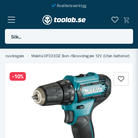
Kvalitetsverktyg
Fraktfritt över 999 SEK*
En järnhandel för alla
Sök...
Butik i Göteborg
Skruvdragare
Makita DF333DZ Borr-/Skruvdragare 12V (Utan batterier)
-
10
%