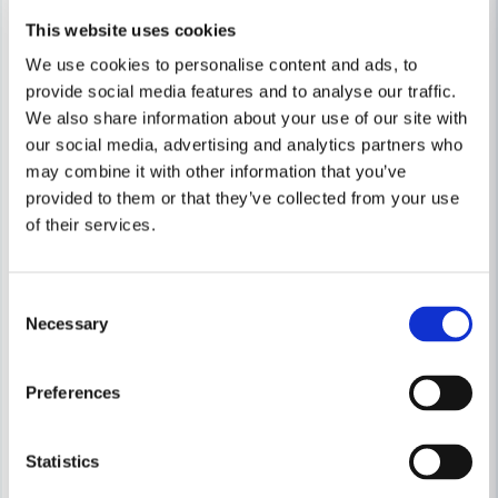
This website uses cookies
We use cookies to personalise content and ads, to
provide social media features and to analyse our traffic.
We also share information about your use of our site with
our social media, advertising and analytics partners who
may combine it with other information that you’ve
provided to them or that they’ve collected from your use
of their services.
Consent
Necessary
Selection
Preferences
MAKITA POWERTOOLS
Statistics
Makita DA001GZ Vinkelborrma
MAKITA POWERTOOLS
Makita DTD157Z Slagskruvdragare LXT® 18V 1/4" (utan batteri)