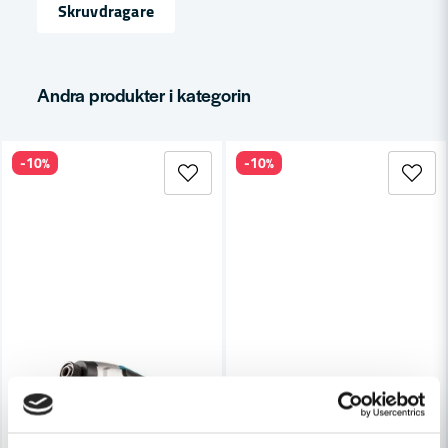
Skruvdragare
Ja, ni får publicera min fråga
Andra produkter i kategorin
-10%
-10%
Skicka fråga