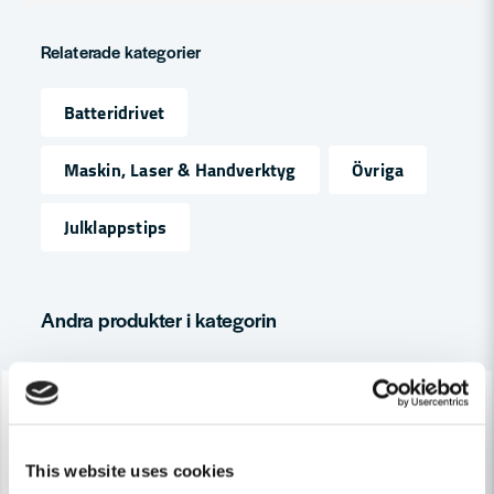
question
Produkttyp
Dammsugare
Fråga oss något om denna produkten...
Relaterade kategorier
Spänning
18V
Batteridrivet
name
Namn
Maskin, Laser & Handverktyg
Övriga
Julklappstips
email
Mejladress
Andra produkter i kategorin
Ja, ni får publicera min fråga
-10%
-10%
This website uses cookies