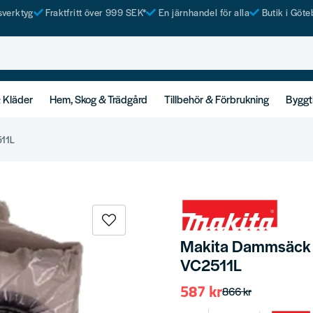
tsverktyg
Fraktfritt över 999 SEK*
En järnhandel för alla
Butik i Göte
& Kläder
Hem, Skog & Trädgård
Tillbehör & Förbrukning
Byggt
511L
Makita Dammsäck 
VC2511L
587 kr
866 kr