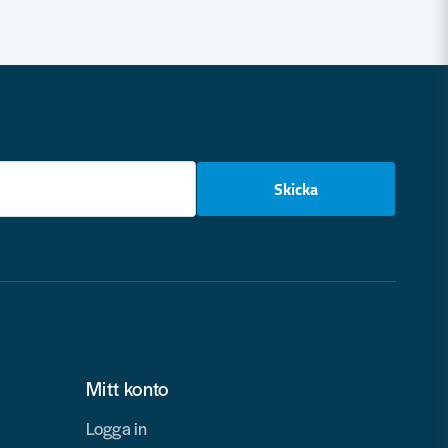
email
Skicka
Mitt konto
Logga in