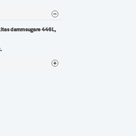
akitas dammsugare 446L,
.
ress