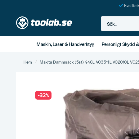
Kvalite
Sök...
Maskin, Laser & Handverktyg
Personligt Skydd 
Hem
Makita Dammsäck (5st) 446L VC3511L VC2010L VC2
-
32
%