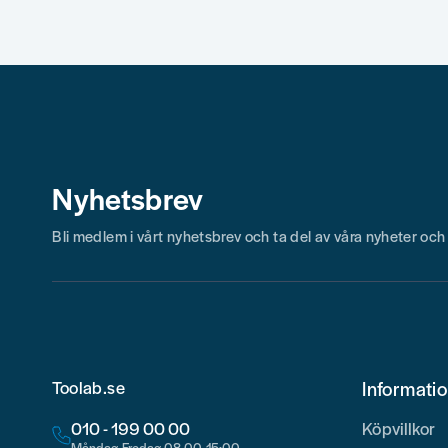
Ja, ni får publicera min fråga
Nyhetsbrev
Skicka fråga
Bli medlem i vårt nyhetsbrev och ta del av våra nyheter oc
Toolab.se
Informati
010 - 199 00 00
Köpvillkor
Måndag-Fredag 08.00-15:00