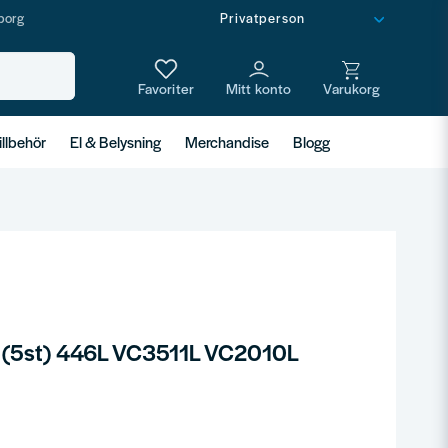
borg
illbehör
El & Belysning
Merchandise
Blogg
(5st) 446L VC3511L VC2010L