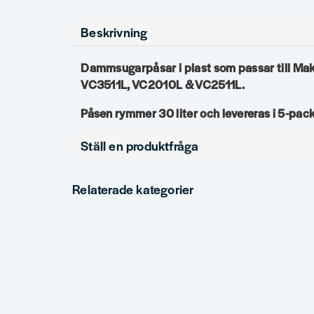
Beskrivning
Dammsugarpåsar i plast som passar till M
VC3511L, VC2010L & VC2511L.
Påsen rymmer 30 liter och levereras i 5-pack
Ställ en produktfråga
question
Fråga oss något om denna produkten...
Relaterade kategorier
name
email
Namn
Mejlad