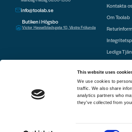
Kontakta o
info@toolab.se
Om Toolab
Butiken i Högsbo
Victor Hasselbladsgata 10, Västra Frölunda
Returinfor
Integritetsp
Lediga Tjän
This website uses cookie
We use cookies to personal
traffic. We also share info
analytics partners who may
they’ve collected from your
Consent