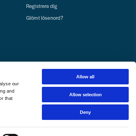
Registrera dig
Glömt lösenord?
Allow all
alyse our
ing and
Allow selection
r that
Deny
Copyright © 2025 Toolab Verktyg AB.
Alla rättigheter reserverade.