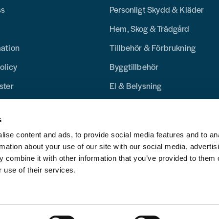
ss
Personligt Skydd & Kläder
Hem, Skog & Trädgård
mation
Tillbehör & Förbrukning
olicy
Byggtillbehör
ster
El & Belysning
Merchandise
s
Blogg
ise content and ads, to provide social media features and to an
rmation about your use of our site with our social media, advertis
 combine it with other information that you’ve provided to them o
 use of their services.