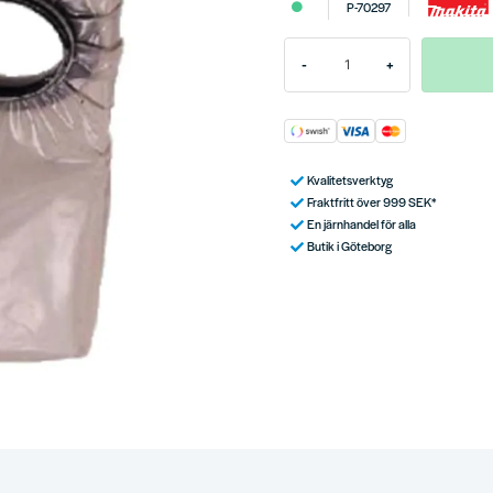
P-70297
-
+
Kvalitetsverktyg
Fraktfritt över 999 SEK*
En järnhandel för alla
Butik i Göteborg