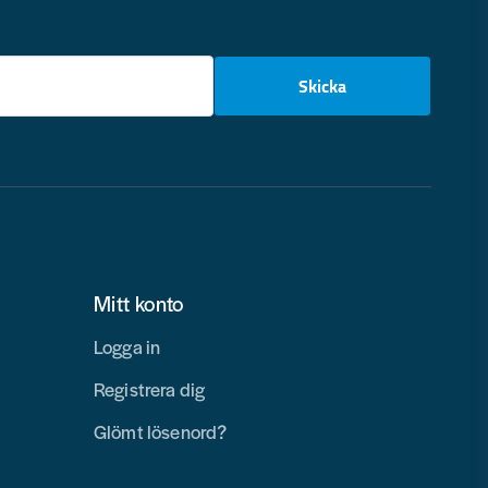
email
Skicka
Mitt konto
Logga in
Registrera dig
Glömt lösenord?