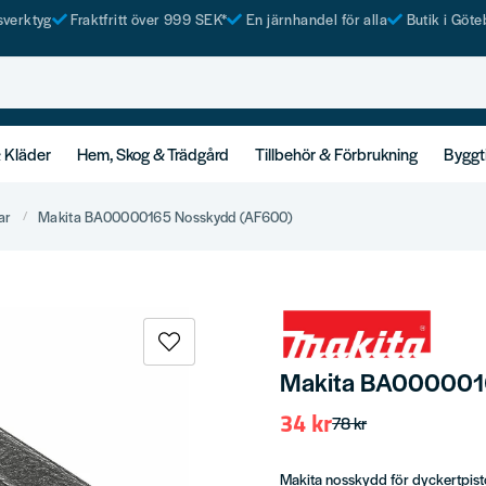
tsverktyg
Fraktfritt över 999 SEK*
En järnhandel för alla
Butik i Göte
& Kläder
Hem, Skog & Trädgård
Tillbehör & Förbrukning
Byggt
ar
Makita BA00000165 Nosskydd (AF600)
Makita BA000001
34 kr
78 kr
Makita nosskydd för dyckertpist