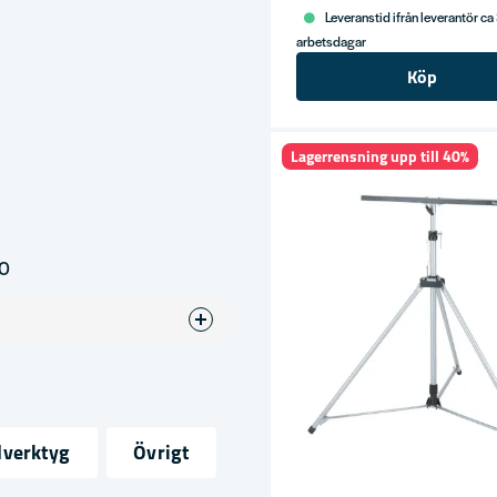
Leveranstid ifrån leverantör ca
arbetsdagar
Köp
Lagerrensning upp till 40%
00
dverktyg
Övrigt
ress