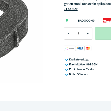
ger en stabil och exakt spikplace
Läs mer
BA00000165
-
+
Kvalitetsverktyg
Fraktfritt över 999 SEK*
En järnhandel för alla
Butik i Göteborg