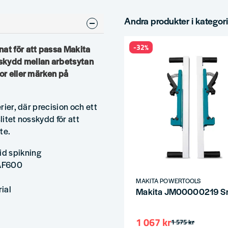
Andra produkter i kategor
-32%
nat för att passa Makita
 skydd mellan arbetsytan
dor eller märken på
rier, där precision och ett
litet nosskydd för att
te.
id spikning
 AF600
MAKITA POWERTOOLS
rial
Makita JM00000219 Sn
1 067 kr
1 575 kr