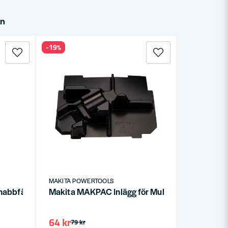
in
-19%
MAKITA POWERTOOLS
abbfäste för DEAWST07, DEBWST06, WST07, WST06
Makita MAKPAC Inlägg för Multiverktyget DTM
64 kr
79 kr