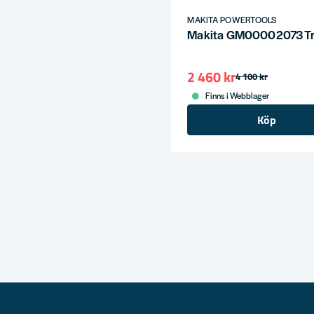
MAKITA POWERTOOLS
Makita GM00002073 Tri
2 460 kr
4 100 kr
Finns i Webblager
Köp