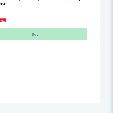
ring.
Köp