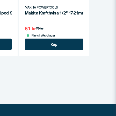
MAKITA POWERTOOLS
pod Stativ för DML809 & DML811
Makita Krafthylsa 1/2" 17-21mm
61 kr
70 kr
Finns i Webblager
Köp