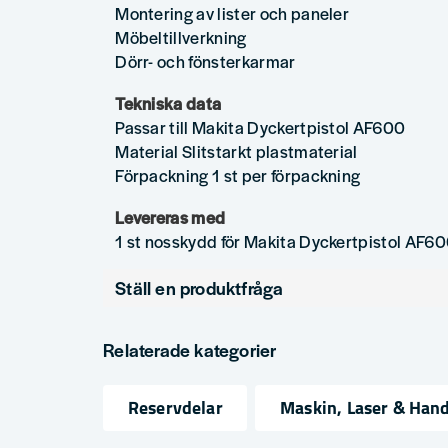
Montering av lister och paneler
Möbeltillverkning
Dörr- och fönsterkarmar
Tekniska data
Passar till Makita Dyckertpistol AF600
Material Slitstarkt plastmaterial
Förpackning 1 st per förpackning
Levereras med
1 st nosskydd för Makita Dyckertpistol AF6
Ställ en produktfråga
question
Fråga oss något om denna produkten...
Relaterade kategorier
Reservdelar
Maskin, Laser & Han
name
email
Namn
Mejlad