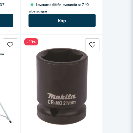
 3-7
Leveranstid ifrån leverantör ca 7-10
arbetsdagar
Köp
-13%