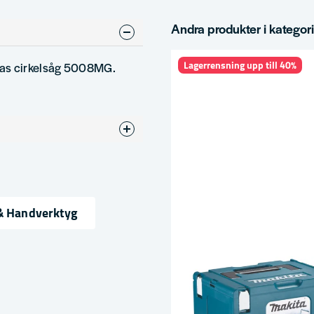
Andra produkter i kategor
Lagerrensning upp till 40%
tas cirkelsåg 5008MG.
& Handverktyg
ress