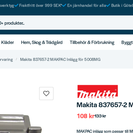
tsverktyg
Fraktfritt över 999 SEK*
En järnhandel för alla
Butik i Göte
rodukter..
& Kläder
Hem, Skog & Trädgård
Tillbehör & Förbrukning
Byggt
örvaring
Makita 837657-2 MAKPAC Inlägg för 5008MG
Makita 837657-2 
108 kr
133 kr
MAKPAC inlägg som passar till 