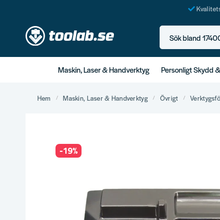
Kvalite
Sök bland 17400+ p
Maskin, Laser & Handverktyg
Personligt Skydd 
Hem
Maskin, Laser & Handverktyg
Övrigt
Verktygsf
-
19
%