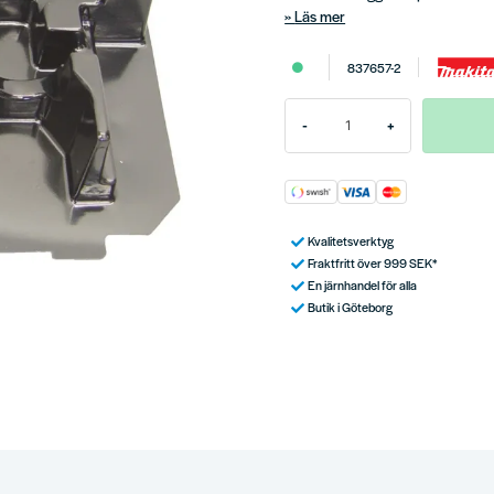
Läs mer
837657-2
-
+
Kvalitetsverktyg
Fraktfritt över 999 SEK*
En järnhandel för alla
Butik i Göteborg