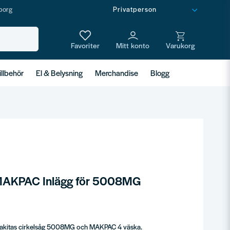
borg
illbehör
El & Belysning
Merchandise
Blogg
MAKPAC Inlägg för 5008MG
Makitas cirkelsåg 5008MG och MAKPAC 4 väska.