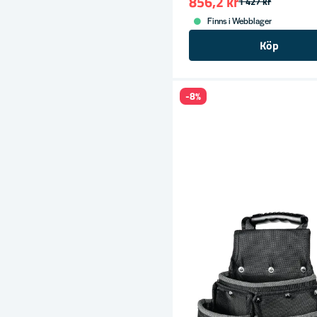
856,2 kr
1 427 kr
Finns i Webblager
Köp
-8%