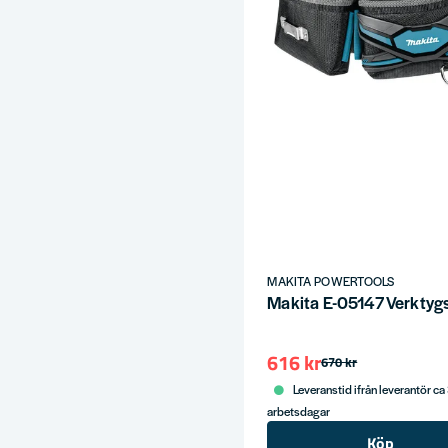
MAKITA POWERTOOLS
Makita E-05147 Verktyg
616 kr
670 kr
Leveranstid ifrån leverantör ca
arbetsdagar
Köp