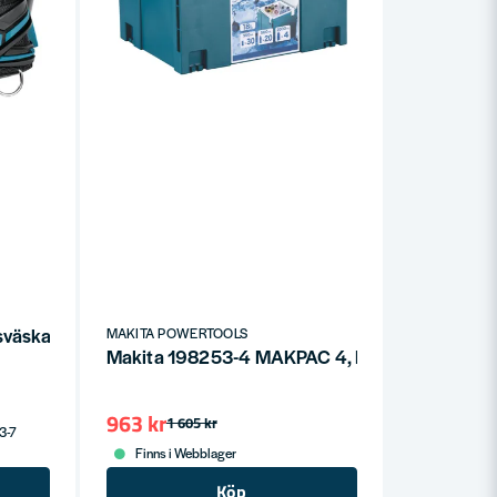
sväska
MAKITA POWERTOOLS
Makita 198253-4 MAKPAC 4, Kylväska 18L
963 kr
1 605 kr
 3-7
Finns i Webblager
Köp