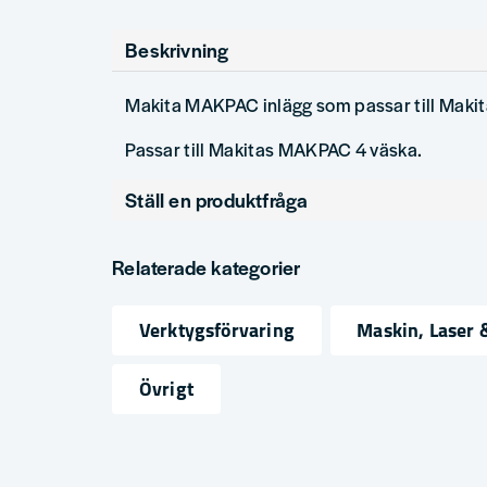
Beskrivning
Makita MAKPAC inlägg som passar till Maki
Passar till Makitas MAKPAC 4 väska.
Ställ en produktfråga
question
Fråga oss något om denna produkten...
Relaterade kategorier
Verktygsförvaring
Maskin, Laser 
name
email
Namn
Mejlad
Övrigt
Ja, ni får publicera min fråga