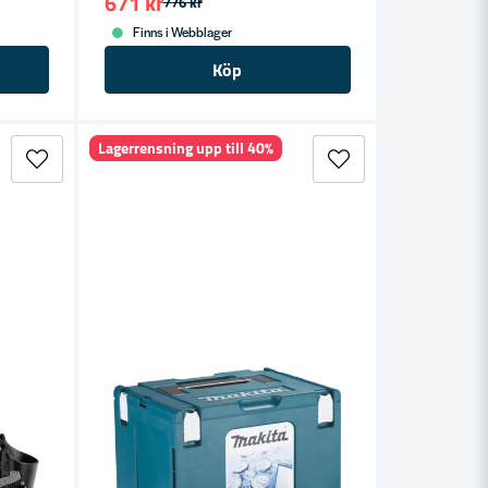
671 kr
776 kr
Finns i Webblager
Köp
Lagerrensning upp till 40%