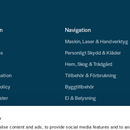
on
Navigation
Maskin, Laser & Handverktyg
ss
Personligt Skydd & Kläder
Hem, Skog & Trädgård
mation
Tillbehör & Förbrukning
olicy
Byggtillbehör
ster
El & Belysning
Merchandise
s
Blogg
ise content and ads, to provide social media features and to an