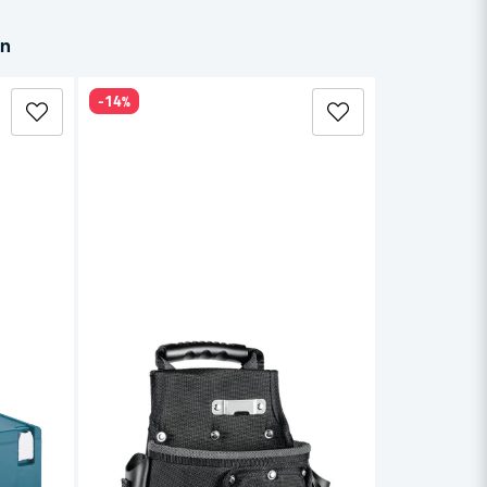
in
-14%