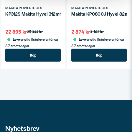
MAKITA POWERTOOLS
MAKITA POWERTOOLS
KP312S Makita Hyvel 312mm
Makita KP0800J Hyvel 82m
22 895 kr
2 874 kr
25 344 kr
3 182 kr
Leveranstid ifrån leverantör ca
Leveranstid ifrån leverantör ca
3-7 arbetsdagar
3-7 arbetsdagar
Köp
Köp
Nyhetsbrev