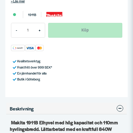
Läs mer
1911B
Köp
-
+
Kvalitetsverktyg
Fraktfritt över 999 SEK*
En järnhandel för alla
Butik i Göteborg
Beskrivning
Makita 1911B Elhyvel med hög kapacitet och 110mm
hyvlingsbredd. Lättarbetad med en kraftfull 840W