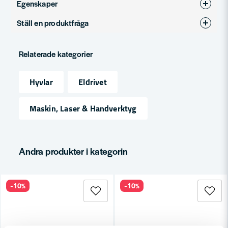
Egenskaper
Ställ en produktfråga
Produkttyp
Elhyvel
question
Fråga oss något om denna produkten...
Relaterade kategorier
Hyvlar
Eldrivet
name
Namn
Maskin, Laser & Handverktyg
email
Mejladress
Andra produkter i kategorin
-10%
-10%
Ja, ni får publicera min fråga