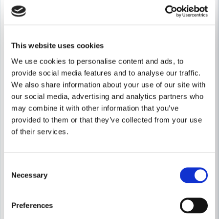
This website uses cookies
Skicka fråga
We use cookies to personalise content and ads, to
provide social media features and to analyse our traffic.
We also share information about your use of our site with
our social media, advertising and analytics partners who
may combine it with other information that you’ve
provided to them or that they’ve collected from your use
of their services.
MAKITA POWERTOOLS
MAKITA POWERTOOLS
Consent
Makita 1806B Hyvel (170mm)
Makita 2012NB Planhyvel (3
Necessary
Selection
6 304 kr
12 889 kr
6 979 kr
14 269 kr
Preferences
Leveranstid ifrån leverantör ca
Leveranstid ifrån leverantör ca