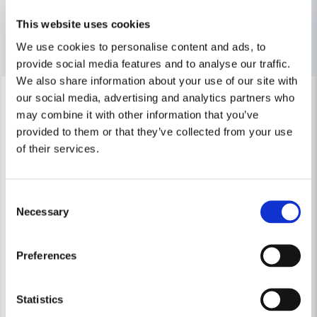
email
Mejladress
This website uses cookies
Andra produkter i kategorin
We use cookies to personalise content and ads, to
provide social media features and to analyse our traffic.
Ja, ni får publicera min fråga
We also share information about your use of our site with
-19%
-19%
our social media, advertising and analytics partners who
may combine it with other information that you’ve
provided to them or that they’ve collected from your use
of their services.
Consent
Skicka fråga
Necessary
Selection
Preferences
Statistics