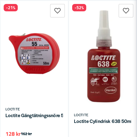
-21%
-52%
LOCTITE
Loctite Gängtätningssnöre 55 (50m)
LOCTITE
Loctite Cylindrisk 638 50ml
128 kr
162 kr