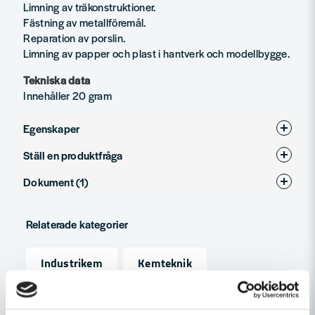
Limning av träkonstruktioner.
Fästning av metallföremål.
Reparation av porslin.
Limning av papper och plast i hantverk och modellbygge.
Tekniska data
Innehåller 20 gram
Egenskaper
Ställ en produktfråga
Produkttyp
Lim
Dokument (1)
question
Fråga oss något om denna produkten...
Säkehetsdatablad
Hämta
Relaterade kategorier
666.25 KB
name
Industrikem
Kemteknik
Namn
Byggtillbehör