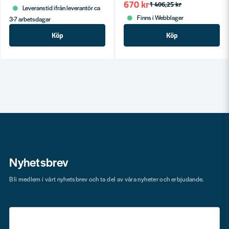
670 kr
1 406,25 kr
Leveranstid ifrån leverantör ca
Finns i Webblager
3-7 arbetsdagar
Köp
Köp
Nyhetsbrev
Bli medlem i vårt nyhetsbrev och ta del av våra nyheter och erbjudande.