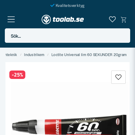
Kvalitetsverktyg
Fraktfritt över 999 SEK*
En järnhandel för alla
Sök...
Butik i Göteborg
Kemteknik
Industrikem
Loctite Universal lim 60 SEKUNDER 20gram
-
25
%