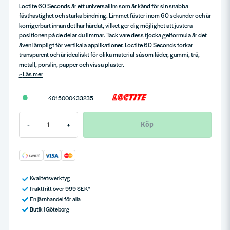
Loctite 60 Seconds är ett universallim som är känd för sin snabba
fästhastighet och starka bindning. Limmet fäster inom 60 sekunder och är
korrigerbart innan det har härdat, vilket ger dig möjlighet att justera
positionen på de delar du limmar. Tack vare dess tjocka gelformula är det
även lämpligt för vertikala applikationer. Loctite 60 Seconds torkar
transparent och är idealiskt för olika material såsom läder, gummi, trä,
metall, porslin, papper och vissa plaster.
Läs mer
4015000433235
Köp
-
+
Kvalitetsverktyg
Fraktfritt över 999 SEK*
En järnhandel för alla
Butik i Göteborg