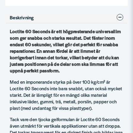
Beskrivning
Loctite 60 Seconds är ett högpresterande universallim
som ger snabba och starka resultat. Det fäster inom
endast 60 sekunder, vilket gör det perfekt för snabba
reparationer. En annan fördel är att limmet är
korrigerbart innan det torkar, vilket betyder att du kan
justera positionen på de delar som ska limmas för att
uppnå perfekt passform.
Med en imponerande styrka på över 100 kg/cm² är
Loctite 60 Seconds inte bara snabbt, utan också mycket
starkt. Det är lämpligt för en mängd olika material
inklusive läder, gummi, trä, metall, porslin, papper och
plast (med undantag för vissa plasttyper).
Tack vare den tjocka gelformulan är Loctite 60 Seconds
även utmärkt för vertikala applikationer utan att droppa.
Det torkar transparent för en diskret finish och bildar inga