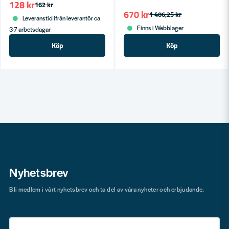
128 kr
162 kr
670 kr
1 406,25 kr
Leveranstid ifrån leverantör ca
Finns i Webblager
3-7 arbetsdagar
Köp
Köp
Nyhetsbrev
Bli medlem i vårt nyhetsbrev och ta del av våra nyheter och erbjudande.