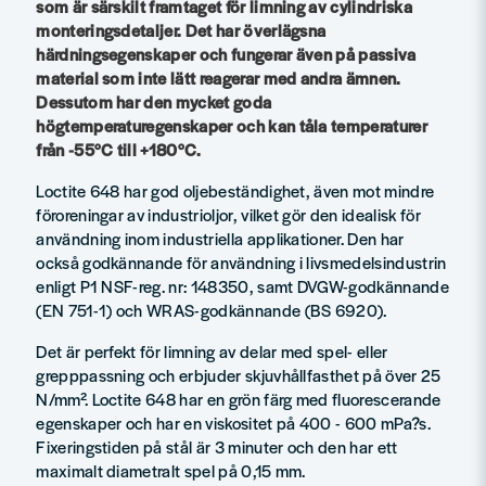
som är särskilt framtaget för limning av cylindriska
monteringsdetaljer. Det har överlägsna
härdningsegenskaper och fungerar även på passiva
material som inte lätt reagerar med andra ämnen.
Dessutom har den mycket goda
högtemperaturegenskaper och kan tåla temperaturer
från -55°C till +180°C.
Loctite 648 har god oljebeständighet, även mot mindre
föroreningar av industrioljor, vilket gör den idealisk för
användning inom industriella applikationer. Den har
också godkännande för användning i livsmedelsindustrin
enligt P1 NSF-reg. nr: 148350, samt DVGW-godkännande
(EN 751-1) och WRAS-godkännande (BS 6920).
Det är perfekt för limning av delar med spel- eller
grepppassning och erbjuder skjuvhållfasthet på över 25
N/mm². Loctite 648 har en grön färg med fluorescerande
egenskaper och har en viskositet på 400 - 600 mPa?s.
Fixeringstiden på stål är 3 minuter och den har ett
maximalt diametralt spel på 0,15 mm.