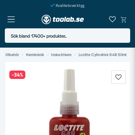
Kvalitetsverktyg
Fraktfritt över 999 SEK*
En järnhandel för alla
Sök bland 17400+ produkter..
Butik i Göteborg
ggtillbehör
Kemteknik
Industrikem
Loctite Cylindrisk 648 50ml
-
34
%