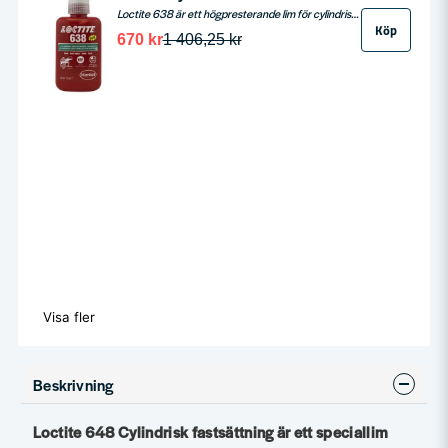
Loctite 638 är ett högpresterande lim för cylindrisk fastsättning av axlar, kugghjul, lager och andra runda delar. Med hög skjuvhållfasthet, snabb fixering och god motståndskraft mot olja, värme och föroreningar är den idealisk för krävande industriella applikationer. Hanterar fogspalter upp till 0,25 mm och fungerar på både aktiva och passiva ytor.
Köp
670 kr
1 406,25 kr
Visa fler
Beskrivning
Loctite 648 Cylindrisk fastsättning är ett speciallim