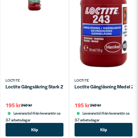
LOCTITE
LOCTITE
Loctite Gängsäkring Stark 270 (10ml)
Loctite Gänglåsning Medel 24
195 kr
195 kr
240 kr
240 kr
Leveranstid ifrån leverantör ca
Leveranstid ifrån leverantör ca
3-7 arbetsdagar
3-7 arbetsdagar
Köp
Köp