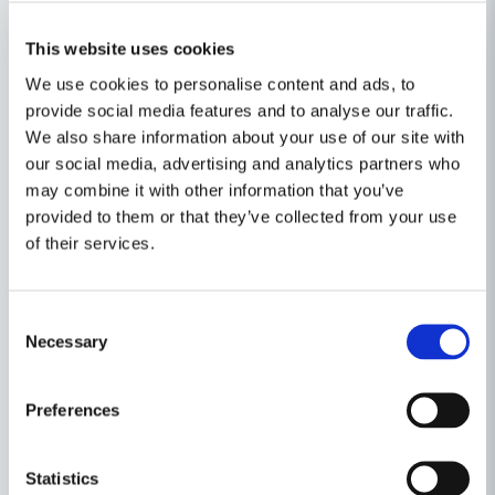
Rekommenderas
Metall: Stål
This website uses cookies
för användning med
We use cookies to personalise content and ads, to
Skjuvhållfasthet,
27.0 N/mm² (3900.0 psi)
provide social media features and to analyse our traffic.
Stål
We also share information about your use of our site with
our social media, advertising and analytics partners who
Viskositet
500.0 mPa·s (cP)
may combine it with other information that you’ve
provided to them or that they’ve collected from your use
Egenskaper
of their services.
Ställ en produktfråga
Produkttyp
Lim
Dokument (1)
question
Consent
Fråga oss något om denna produkten...
Necessary
Selection
Säkerhetsdatablad
Hämta
Relaterade kategorier
477.99 KB
Preferences
name
Industrikem
Kemteknik
Namn
Statistics
Byggtillbehör