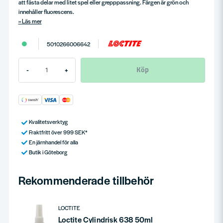
att fästa delar med litet spel eller grepppassning. Färgen är grön och
innehåller fluorescens.
Läs mer
5010266006642
Köp
-
+
Kvalitetsverktyg
Fraktfritt över 999 SEK*
En järnhandel för alla
Butik i Göteborg
Rekommenderade tillbehör
LOCTITE
Loctite Cylindrisk 638 50ml