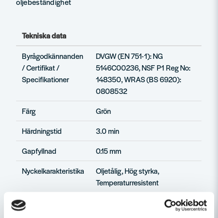
oljebeständighet
Tekniska data
Byrågodkännanden
DVGW (EN 751-1): NG
/ Certifikat /
5146C00236, NSF P1 Reg No:
Specifikationer
148350, WRAS (BS 6920):
0808532
Färg
Grön
Härdningstid
3.0 min
Gapfyllnad
0.15 mm
Nyckelkarakteristika
Oljetålig, Hög styrka,
Temperaturresistent
Driftstemperatur
-55.0 - 180.0 °C (-65.0 - 355.0
°F)