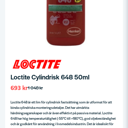
Loctite Cylindrisk 648 50ml
693 kr
1 048 kr
Loctite 648 är ett lim för cylindrisk fastsättning som är utformat för att
binda cylindriska monteringsdetaljer. Det har utmärkta
härdningsegenskaper och är även effektivt på passiva material. Loctite
648 har hög temperaturtålighet (-55°C till +180°C), god oljebeständighet
och är godkänt för användning i livsmedelsindustrin. Det är idealiskt för