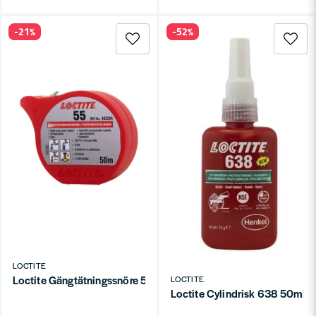
-21%
-52%
LOCTITE
Loctite Gängtätningssnöre 55 (50m)
LOCTITE
Loctite Cylindrisk 638 50ml