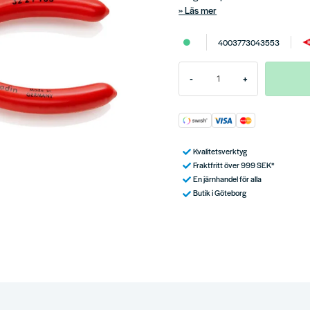
Läs mer
4003773043553
-
+
Kvalitetsverktyg
Fraktfritt över 999 SEK*
En järnhandel för alla
Butik i Göteborg