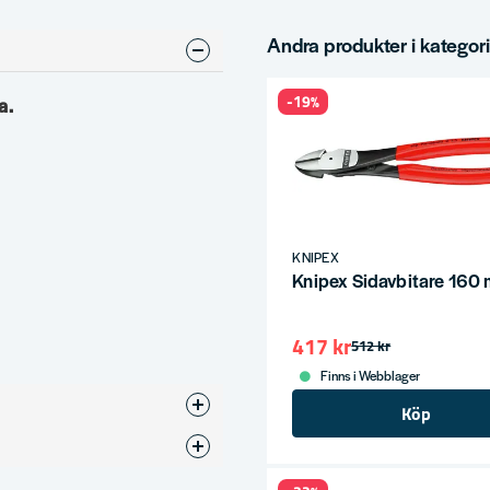
Andra produkter i kategor
-19%
a.
KNIPEX
Knipex Sidavbitare 160
417 kr
512 kr
Finns i Webblager
Köp
Övrigt