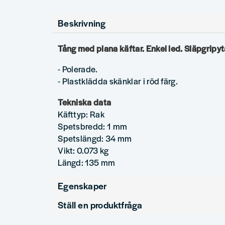
Beskrivning
Tång med plana käftar. Enkel led. Släpgripyt
- Polerade.
- Plastklädda skänklar i röd färg.
Tekniska data
Käfttyp: Rak
Spetsbredd: 1 mm
Spetslängd: 34 mm
Vikt: 0.073 kg
Längd: 135 mm
Egenskaper
Ställ en produktfråga
Produkttyp