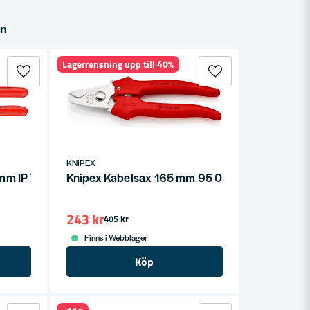
in
Lagerrensning upp till 40%
KNIPEX
 mm IP 7401-160
Knipex Kabelsax 165 mm 95 05 165
243 kr
405 kr
Finns i Webblager
Köp