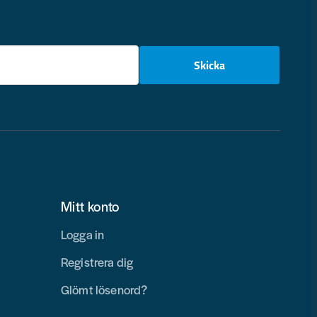
email
Skicka
Mitt konto
Logga in
Registrera dig
Glömt lösenord?