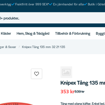
tsverktyg
Fraktfritt över 999 SEK*
En järnhandel för alla
Butik i Göte
rodukter..
& Kläder
Hem, Skog & Trädgård
Tillbehör & Förbrukning
Byggt
ger & Saxar
Knipex Tång 135 mm 32 21 135
Knipex Tång 135 m
353 kr
539 kr
Tång med plana käftar. Enkel led.