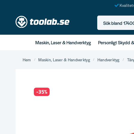
Kvalite
Sök bland 17400+ p
Maskin, Laser & Handverktyg
Personligt Skydd 
Hem
Maskin, Laser & Handverktyg
Handverktyg
Tän
-
35
%