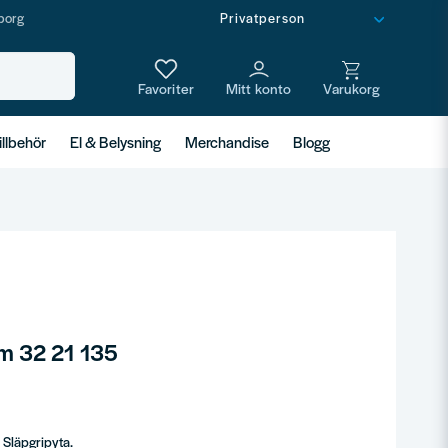
borg
illbehör
El & Belysning
Merchandise
Blogg
m 32 21 135
 Släpgripyta.