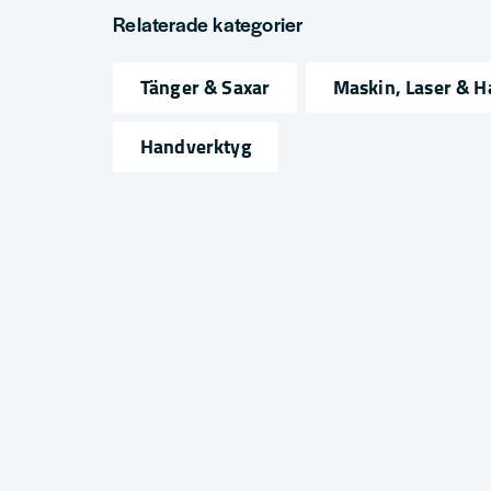
question
Fråga oss något om denna produkten...
Relaterade kategorier
Tänger & Saxar
Maskin, Laser & 
name
email
Namn
Mejlad
Handverktyg
Ja, ni får publicera min fråga
Skicka fråga