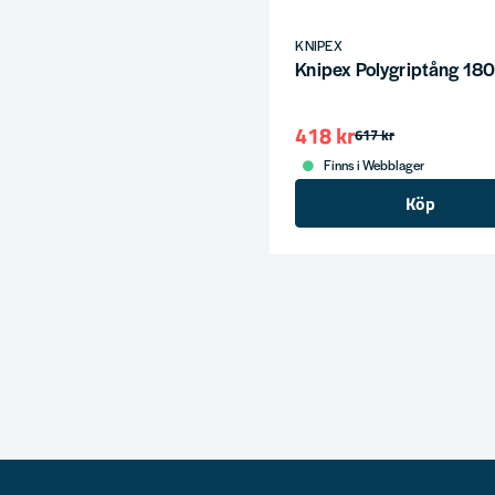
KNIPEX
Knipex Polygriptång 18
418 kr
617 kr
Finns i Webblager
Köp