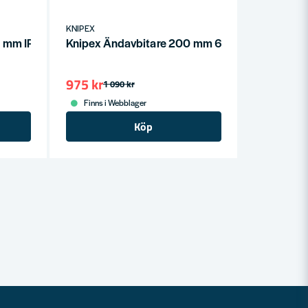
KNIPEX
0 mm IP 8701 180
Knipex Ändavbitare 200 mm 67 05 200
975 kr
1 090 kr
Finns i Webblager
Köp