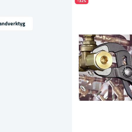
-32%
Handverktyg
ress