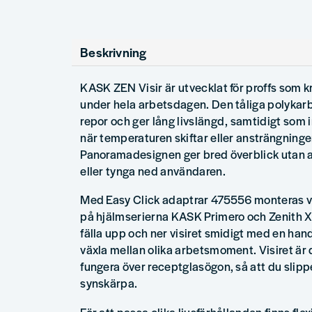
Beskrivning
KASK ZEN Visir är utvecklat för proffs som k
under hela arbetsdagen. Den tåliga polykar
repor och ger lång livslängd, samtidigt som i
när temperaturen skiftar eller ansträngninge
Panoramadesignen ger bred överblick utan a
eller tynga ned användaren.
Med Easy Click adaptrar 475556 monteras vi
på hjälmserierna KASK Primero och Zenith X.
fälla upp och ner visiret smidigt med en hand,
växla mellan olika arbetsmoment. Visiret är 
fungera över receptglasögon, så att du sli
synskärpa.