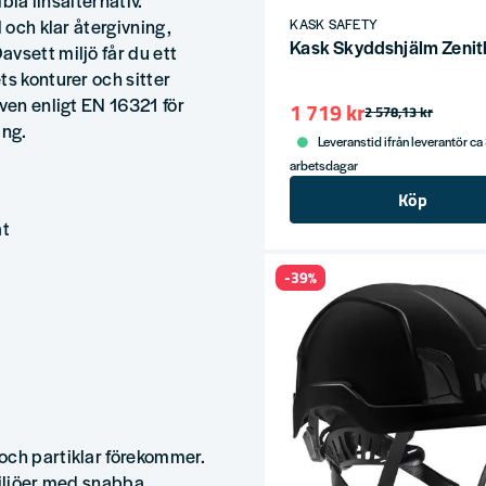
bla linsalternativ.
 och klar återgivning,
KASK SAFETY
Kask Skyddshjälm Zenith
vsett miljö får du ett
ts konturer och sitter
ven enligt EN 16321 för
1 719 kr
2 578,13 kr
ang.
Leveranstid ifrån leverantör ca
arbetsdagar
Köp
at
-39%
och partiklar förekommer.
miljöer med snabba