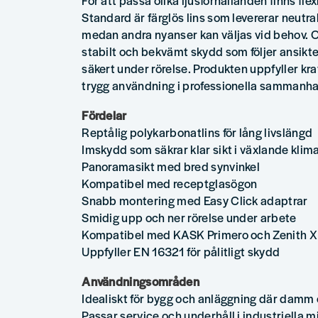
För att passa olika ljusförhållanden finns flexi
Standard är färglös lins som levererar neutral
medan andra nyanser kan väljas vid behov. Oa
stabilt och bekvämt skydd som följer ansikte
säkert under rörelse. Produkten uppfyller kra
trygg användning i professionella sammanh
Fördelar
Reptålig polykarbonatlins för lång livslängd
Imskydd som säkrar klar sikt i växlande klim
Panoramasikt med bred synvinkel
Kompatibel med receptglasögon
Snabb montering med Easy Click adaptrar
Smidig upp och ner rörelse under arbete
Kompatibel med KASK Primero och Zenith X
Uppfyller EN 16321 för pålitligt skydd
Användningsområden
Idealiskt för bygg och anläggning där damm 
Passar service och underhåll i industriella 