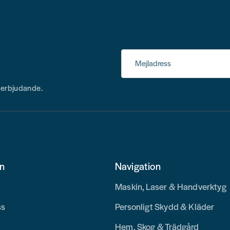
Mejladress
h erbjudande.
on
Navigation
Maskin, Laser & Handverktyg
ss
Personligt Skydd & Kläder
Hem, Skog & Trädgård