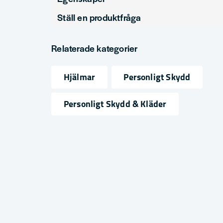
Ställ en produktfråga
Produkttyp
Visir. Sågklinga
question
Fråga oss något om denna produkten...
Relaterade kategorier
Hjälmar
Personligt Skydd
name
email
Namn
Mejlad
Personligt Skydd & Kläder
Ja, ni får publicera min fråga