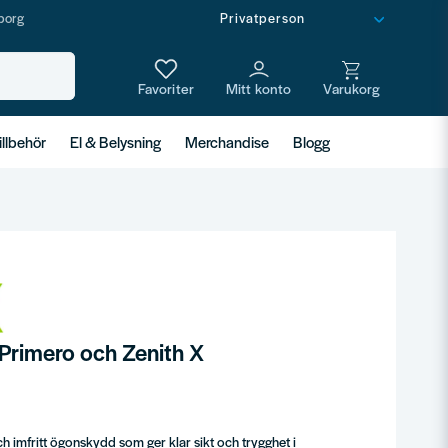
borg
illbehör
El & Belysning
Merchandise
Blogg
 Primero och Zenith X
ch imfritt ögonskydd som ger klar sikt och trygghet i