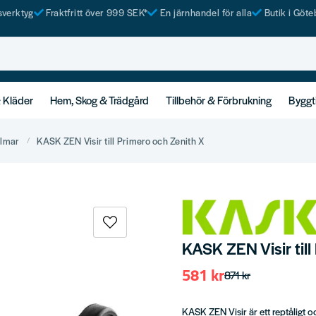
tsverktyg
Fraktfritt över 999 SEK*
En järnhandel för alla
Butik i Göte
& Kläder
Hem, Skog & Trädgård
Tillbehör & Förbrukning
Byggt
älmar
KASK ZEN Visir till Primero och Zenith X
KASK ZEN Visir till
581 kr
871 kr
KASK ZEN Visir är ett reptåligt o