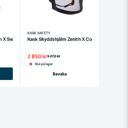
KASK SAFETY
 X Svart
Kask Skyddshjälm Zenith X Combo
2 850 kr
3 272 kr
Slut på lager
Bevaka