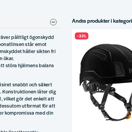
Andra produkter i kategor
-33%
räver pålitligt ögonskydd
bonatlinsen står emot
mskyddet håller sikten fri
n ökar.
tt störa hjälmens balans
siret snabbt och säkert
 Konstruktionen låter dig
 vilket gör det enkelt att
dessutom utformat för att
pper kompromissa med din