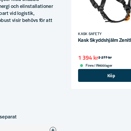
nergi och elinstallationer
art vid logistik,
bust visir behövs för att
KASK SAFETY
Kask Skyddshjälm Zenith
1 394 kr
2 277 kr
Finns i Webblager
Köp
 separat