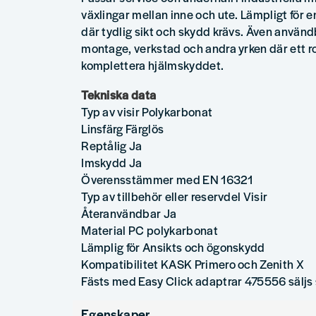
växlingar mellan inne och ute. Lämpligt för e
där tydlig sikt och skydd krävs. Även användb
montage, verkstad och andra yrken där ett ro
komplettera hjälmskyddet.
Tekniska data
Typ av visir Polykarbonat
Linsfärg Färglös
Reptålig Ja
Imskydd Ja
Överensstämmer med EN 16321
Typ av tillbehör eller reservdel Visir
Återanvändbar Ja
Material PC polykarbonat
Lämplig för Ansikts och ögonskydd
Kompatibilitet KASK Primero och Zenith X
Fästs med Easy Click adaptrar 475556 säljs
Egenskaper