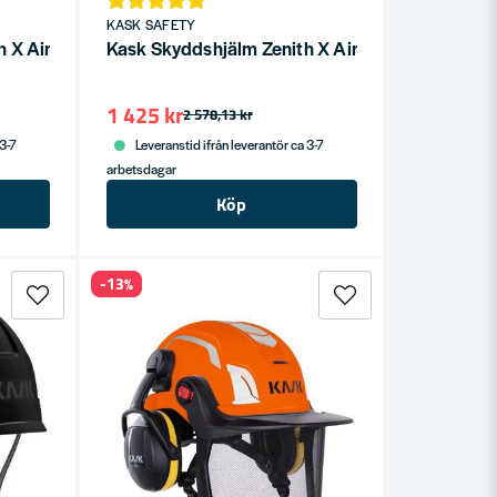
KASK SAFETY
 X Air Svart
Kask Skyddshjälm Zenith X Air Vit
1 425 kr
2 578,13 kr
 3-7
Leveranstid ifrån leverantör ca 3-7
arbetsdagar
Köp
-13%