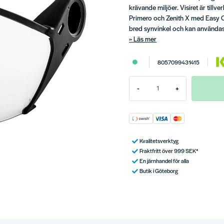
krävande miljöer. Visiret är till
Primero och Zenith X med Easy C
bred synvinkel och kan använda
Läs mer
8057099431415
-
+
Kvalitetsverktyg
Fraktfritt över 999 SEK*
En järnhandel för alla
Butik i Göteborg