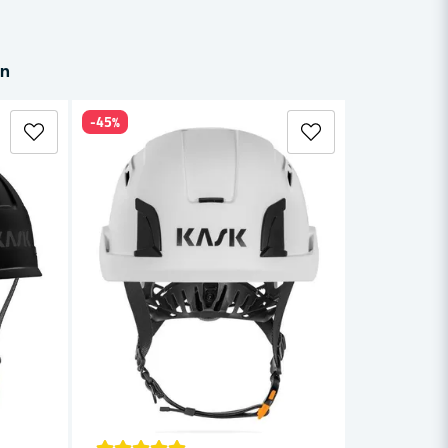
in
-45%