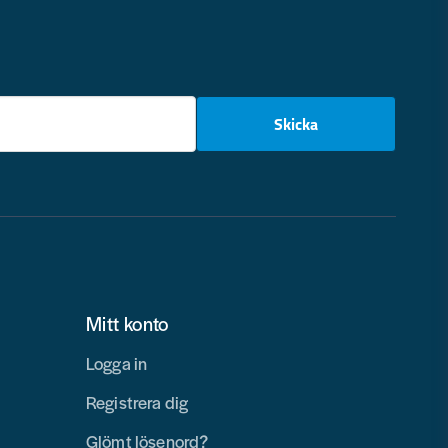
email
Skicka
Mitt konto
Logga in
Registrera dig
Glömt lösenord?