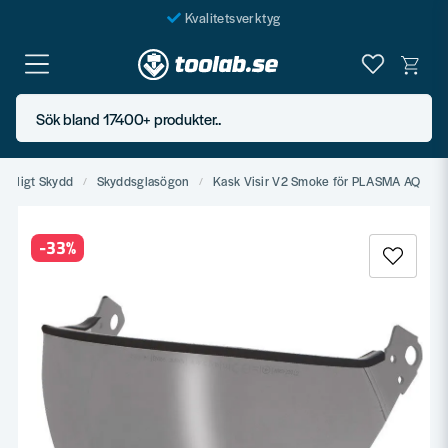
Kvalitetsverktyg
Fraktfritt över 999 SEK*
En järnhandel för alla
Sök bland 17400+ produkter..
Butik i Göteborg
sonligt Skydd
Skyddsglasögon
Kask Visir V2 Smoke för PLASMA AQ
-
33
%