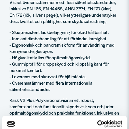
Visiret överensstämmer med flera säkerhetsstandarder,
inklusive EN 166, EN 14458, ANSI Z87.1, EN170 (klar),
EN172 (rök, silver spegel), vilket ytterligare understryker
dess kvalitet och pålitlighet som skyddsutrustning.
- Skrapresistent lackbeläggning för ökad hållbarhet.
- Inre antidimbehandling för att förhindra immighet.
- Ergonomisk och panoramisk form för användning med
korrigerande glasögon.
- Högkvalitativ lins för optimalt ögonskydd.
- Gummiprofil för droppskydd och klipptålig kant för
maximal komfort.
- Levereras med skruvset för hjälmfäste.
- Överensstämmer med flera internationella
säkerhetsstandarder.
Kask V2 Plus Polykarbonatvisir är ett robust,
komfortabelt och funktionellt skyddsvisir som erbjuder
optimalt ögonskydd och praktiska funktioner, inklusive en
skrapresistent beläggning, antidimbehandling och
kompatibilitet med korrigerande glasögon.