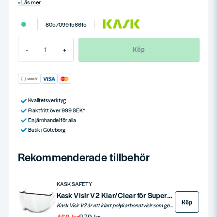
Läs mer
8057099156615
Köp
-
+
Kvalitetsverktyg
Fraktfritt över 999 SEK*
En järnhandel för alla
Butik i Göteborg
Rekommenderade tillbehör
KASK SAFETY
Kask Visir V2 Klar/Clear för Superplasma AQ
Köp
Kask Visir V2 är ett klart polykarbonatvisir som ger effektivt ögonskydd vid arbete med Kask PLASMA AQ-hjälm. Reptålig, imskyddad och kompatibel med glasögon.