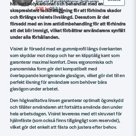
Kask visir till skyddshjälmarna i Zenith-serien.
hållbart polykarbonat och behandlat med en
638 kr
957 kr
skrapresistent lackbeläggning för att förhindra skador
och förlänga visirets livslängd. Dessutom är det
försedd med en inre antidimbehandling för att förhindra
att det blir immigt, vilket förbättrar användarens synfält
under alla förhållanden.
Visiret är försedd med en gummiprofil längs överkanten
som skyddar mot dropp och har en klipptålig kant som
garanterar maximal komfort. Dess ergonomiska och
panoramiska form gör det kompatibelt med
överlappande korrigerande glasögon, vilket gör det till en
perfekt lösning för användare som behöver bära
glasögon under arbetet.
Den högkvalitativa linsen garanterar optimalt ögonskydd
och tillåter användaren att fortsätta använda den under
hela arbetsdagen. Visiret levereras med ett skruvset för
hjälmfäste (som också finns tillgängligt som reservdel),
vilket gör det enkelt att fästa och justera efter behov.