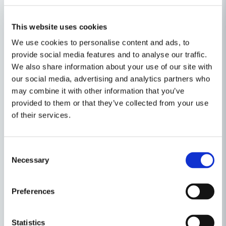
Användningsområden:
Detta visir är perfekt för användning på
This website uses cookies
byggarbetsplatser, inom industrin och andra miljöer där
We use cookies to personalise content and ads, to
ögonskydd är avgörande.
provide social media features and to analyse our traffic.
We also share information about your use of our site with
Egenskaper
our social media, advertising and analytics partners who
Ställ en produktfråga
Produkttyp
Visir. Sågklinga
may combine it with other information that you’ve
provided to them or that they’ve collected from your use
Recensioner (1)
question
Fråga oss något om denna produkten...
of their services.
Anonym
Relaterade kategorier
för 1 år sedan
Consent
Snabb leverans och bra webshop!
Necessary
Selection
name
Skyddsglasögon
Hjälmar
Namn
Personligt Skydd
Preferences
email
Mejladress
Personligt Skydd & Kläder
Statistics