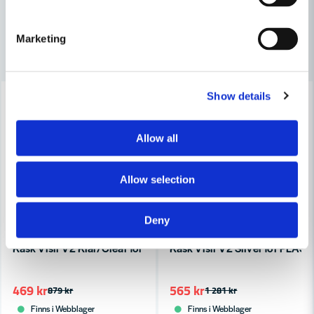
Marketing
Ja, ni får publicera min fråga
Andra produkter i kategorin
-47%
-56%
Show details
Allow all
Skicka fråga
Allow selection
Deny
KASK SAFETY
KASK SAFETY
Kask Visir V2 Klar/Clear för Superplasma AQ
Kask Visir V2 Silver för PLA
469 kr
565 kr
879 kr
1 281 kr
Finns i Webblager
Finns i Webblager