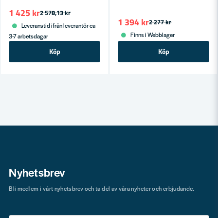
1 425 kr
2 578,13 kr
1 394 kr
2 277 kr
Leveranstid ifrån leverantör ca
Finns i Webblager
3-7 arbetsdagar
Köp
Köp
Nyhetsbrev
Bli medlem i vårt nyhetsbrev och ta del av våra nyheter och erbjudande.