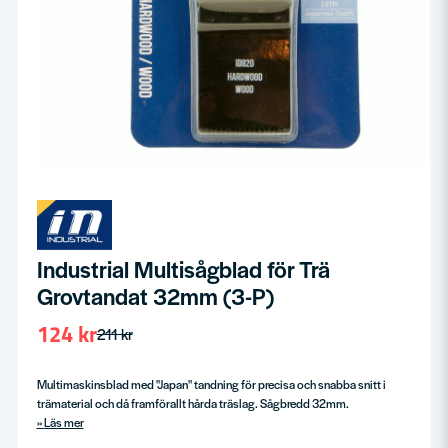
Industrial Multisågblad för Trä
Grovtandat 32mm (3-P)
124 kr
211 kr
Multimaskinsblad med "Japan" tandning för precisa och snabba snitt i
trämaterial och då framförallt hårda träslag. Sågbredd 32mm.
Läs mer