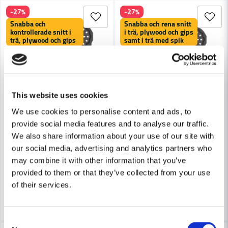
-27%
-27%
Ja, ni får publicera min fråga
Snabba och
Snabba och rena snitt
kontrollerade snitt i
i trä, plywood och gips
trä, plywood och gips
samt i trä med spik
This website uses cookies
Skicka fråga
We use cookies to personalise content and ads, to
provide social media features and to analyse our traffic.
INDUSTRIAL
INDUSTRIAL
Industrial ID229-10 Starlock Precision 65mm 10-pack
Industrial ID228-10 Starlock
We also share information about your use of our site with
our social media, advertising and analytics partners who
may combine it with other information that you’ve
1 097 kr
1 189 kr
1 494 kr
1 619 kr
provided to them or that they’ve collected from your use
Finns i Webblager
Finns i Webblager
of their services.
Köp
Köp
Consent