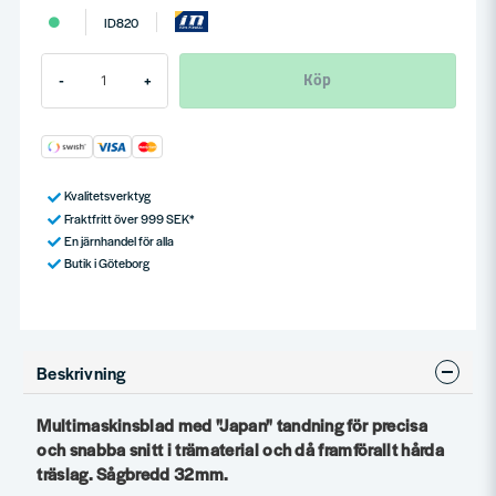
ID820
Köp
-
+
Kvalitetsverktyg
Fraktfritt över 999 SEK*
En järnhandel för alla
Butik i Göteborg
Beskrivning
Multimaskinsblad med "Japan" tandning för precisa
och snabba snitt i trämaterial och då framförallt hårda
träslag. Sågbredd 32mm.