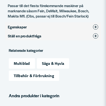
Passar till det flesta förekommande maskiner på
marknande såsom Fein, DeWalt, Milwaukee, Bosch,
Makita Mfl. (Obs, passar ej till Bosch/Fein Starlock)
Egenskaper
Ställ en produktfråga
Produkttyp
Sågblad
question
För material
Trä
Fråga oss något om denna produkten...
Relaterade kategorier
Multiblad
Såga & Hyvla
name
Namn
Tillbehör & Förbrukning
email
Mejladress
Andra produkter i kategorin