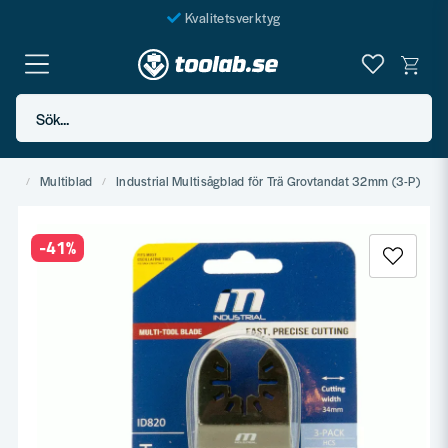
Kvalitetsverktyg
Fraktfritt över 999 SEK*
En järnhandel för alla
Sök...
Butik i Göteborg
vla
Multiblad
Industrial Multisågblad för Trä Grovtandat 32mm (3-P)
-
41
%