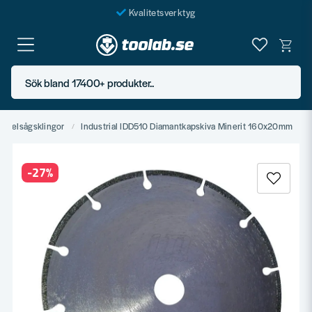
Kvalitetsverktyg
Fraktfritt över 999 SEK*
En järnhandel för alla
Sök bland 17400+ produkter..
Butik i Göteborg
irkelsågsklingor
Industrial IDD510 Diamantkapskiva Minerit 160x20mm
-
27
%