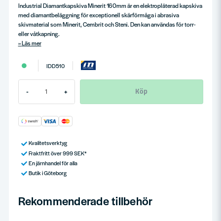
Industrial Diamantkapskiva Minerit 160mm är en elektropläterad kapskiva
med diamantbeläggning för exceptionell skärförmåga i abrasiva
skivmaterial som Minerit, Cembrit och Steni. Den kan användas för torr-
eller våtkapning.
Läs mer
IDD510
Köp
-
+
Kvalitetsverktyg
Fraktfritt över 999 SEK*
En järnhandel för alla
Butik i Göteborg
Rekommenderade tillbehör