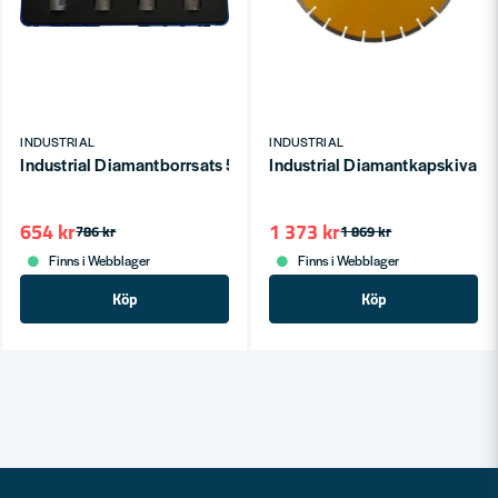
INDUSTRIAL
INDUSTRIAL
Industrial Diamantborrsats 5-delar 6-10mm M14
Industrial Diamantkapskiva
654 kr
1 373 kr
786 kr
1 869 kr
Finns i Webblager
Finns i Webblager
Köp
Köp