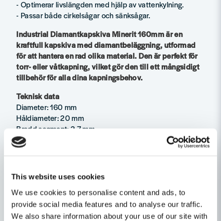
- Optimerar livslängden med hjälp av vattenkylning.
- Passar både cirkelsågar och sänksågar.
Industrial Diamantkapskiva Minerit 160mm är en
kraftfull kapskiva med diamantbeläggning, utformad
för att hantera en rad olika material. Den är perfekt för
torr- eller våtkapning, vilket gör den till ett mångsidigt
tillbehör för alla dina kapningsbehov.
Teknisk data
Diameter: 160 mm
Håldiameter: 20 mm
Bredd segment: 2,7 mm
Höjd segment: 4 mm
Egenskaper
This website uses cookies
Ställ en produktfråga
Produkttyp
Sågklinga
We use cookies to personalise content and ads, to
Recensioner (1)
question
provide social media features and to analyse our traffic.
Klinghålsdiameter
20mm
Fråga oss något om denna produkten...
We also share information about your use of our site with