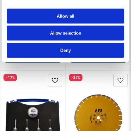
INDUSTRIAL
INDUSTRIAL
Allow all
Industrial IDD540 Diamantkapskiva Keramik Slim Pro 125 mm
Industrial Diamantborr för kli
Allow selection
210 kr
161 kr
286 kr
Finns i Webblager
Finns i Webblager
Deny
Köp
Köp
-17%
-27%