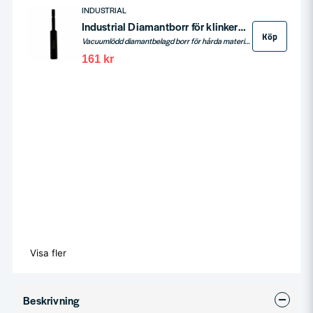
INDUSTRIAL
Industrial Diamantborr för klinkers, granit 5-12mm Insex
Köp
Vacuumlödd diamantbelagd borr för hårda material som klinkers, granit, natursten och komposit. Vaxfylld för bättre smörjning vid torrborrning.
161 kr
Visa fler
Beskrivning