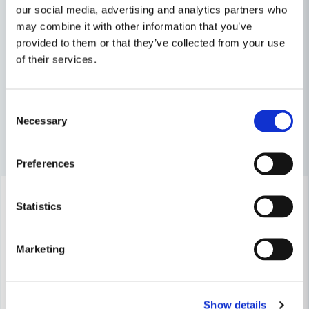
Roland
our social media, advertising and analytics partners who
Diameter (mm)
160
Relaterade kategorier
för 11 månader sedan
may combine it with other information that you’ve
provided to them or that they’ve collected from your use
name
Cirkelsågsklingor
Såga & Hyvla
Namn
of their services.
Tillbehör & Förbrukning
email
Consent
Mejladress
Necessary
Selection
Andra produkter i kategorin
Preferences
Ja, ni får publicera min fråga
-27%
Statistics
Marketing
Skicka fråga
Show details