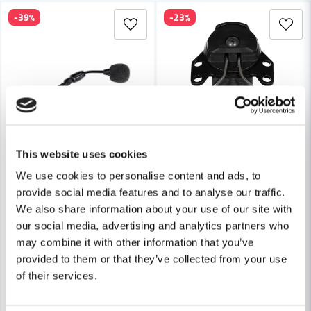
-39%
-23%
Skicka fråga
This website uses cookies
We use cookies to personalise content and ads, to
provide social media features and to analyse our traffic.
PELTOR
We also share information about your use of our site with
3M Peltor Mikrofonkit MT53N-14/1
PELTOR
our social media, advertising and analytics partners who
Peltor P3EG-F Hjälmfäste – F
may combine it with other information that you’ve
1 020 kr
provided to them or that they’ve collected from your use
1 677 kr
175 kr
226 kr
of their services.
Leveranstid ifrån leverantör ca
Finns i Webblager
3-7 arbetsdagar