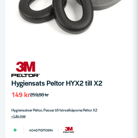
Hygiensats Peltor HYX2 till X2
149 kr
259,88 kr
Hygiensatser Peltor, Passar till hörselkåporna Peltor X2
Läs mer
4046719710614