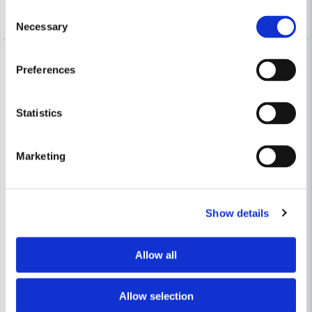
Köp
Köp
Consent
Necessary
Selection
-19%
-57%
Preferences
Statistics
Marketing
PELTOR
Peltor Komplett Kabel 3M L201AX-03/SP
PELTOR
Show details
Peltor HY80 Hygiensats Gelrin
283 kr
348 kr
Allow all
1 024 kr
2 369 kr
Leveranstid ifrån leverantör ca
Finns i Webblager
3-7 arbetsdagar
Allow selection
Köp
Köp