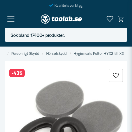
Kvalitetsverktyg
Fraktfritt över 999 SEK*
En järnhandel för alla
Sök bland 17400+ produkter..
Butik i Göteborg
der
Personligt Skydd
Hörselskydd
Hygiensats Peltor HYX2 till X2
-
43
%