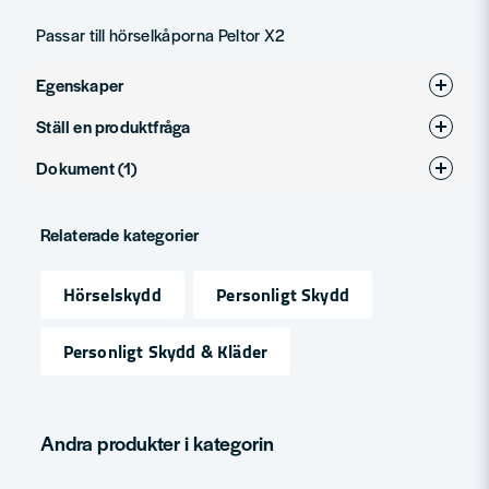
Passar till hörselkåporna Peltor X2
Egenskaper
Ställ en produktfråga
Produkttyp
Hygiensats
Dokument (1)
question
Fråga oss något om denna produkten...
Hygiensatser_3M_lista_2022.pdf
Hämta
Relaterade kategorier
147.16 KB
name
Hörselskydd
Personligt Skydd
Namn
Personligt Skydd & Kläder
email
Mejladress
Andra produkter i kategorin
Ja, ni får publicera min fråga