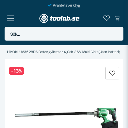
Kvalitetsverktyg
Fraktfritt över 999 SEK*
En järnhandel för alla
Sök...
Butik i Göteborg
a
HiKOKI UV3628DA Betongvibrator 4,0ah 36V Multi Volt (Utan batteri)
-
13
%