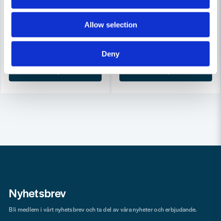
HiKOKI GP18DA Rakslip 18V (utan batteri)
HiKOKI GP18DB Rakslip 18V (u
Allow selection
3 162 kr
3 276 kr
3 617 kr
3 748 kr
Leveranstid ifrån leverantör ca
Leveranstid ifrån leverantör ca
Deny
3-7 arbetsdagar
3-7 arbetsdagar
Köp
Köp
Nyhetsbrev
Bli medlem i vårt nyhetsbrev och ta del av våra nyheter och erbjudande.