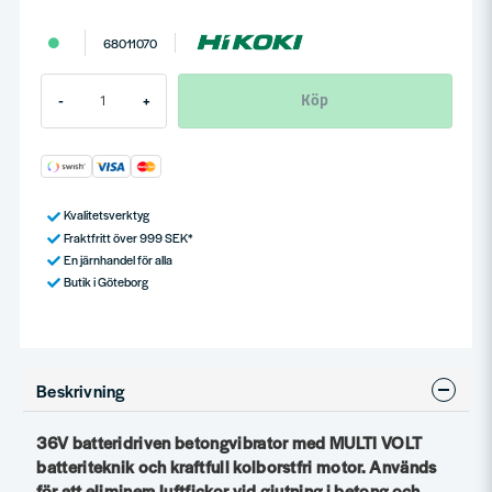
68011070
Köp
-
+
Kvalitetsverktyg
Fraktfritt över 999 SEK*
En järnhandel för alla
Butik i Göteborg
Beskrivning
36V batteridriven betongvibrator med MULTI VOLT
batteriteknik och kraftfull kolborstfri motor. Används
för att eliminera luftfickor vid gjutning i betong och