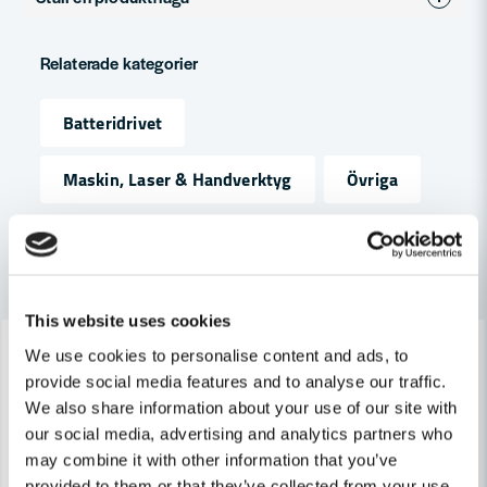
Varumärke
HiKOKI
question
Produkttyp
betongvibrator
Fråga oss något om denna produkten...
Relaterade kategorier
Spänning
36V
Batteridrivet
name
Namn
Maskin, Laser & Handverktyg
Övriga
email
Mejladress
Andra produkter i kategorin
This website uses cookies
-6%
-13%
Ja, ni får publicera min fråga
We use cookies to personalise content and ads, to
provide social media features and to analyse our traffic.
We also share information about your use of our site with
our social media, advertising and analytics partners who
may combine it with other information that you’ve
provided to them or that they’ve collected from your use