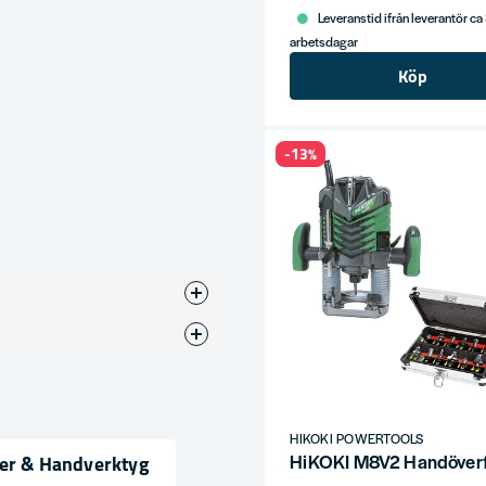
Leveranstid ifrån leverantör ca
arbetsdagar
Köp
-13%
HIKOKI POWERTOOLS
ser & Handverktyg
HiKOKI M8V2 Handöverfr