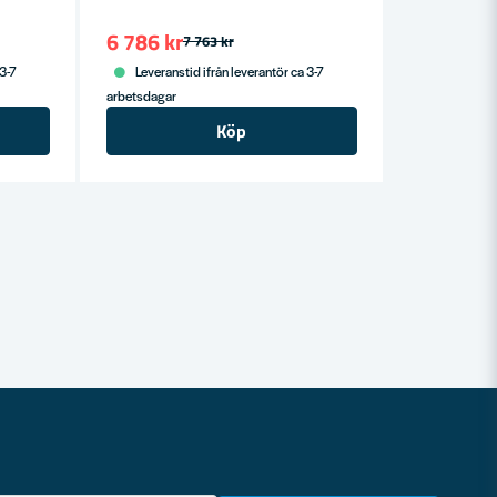
6 786 kr
7 763 kr
 3-7
Leveranstid ifrån leverantör ca 3-7
arbetsdagar
Köp