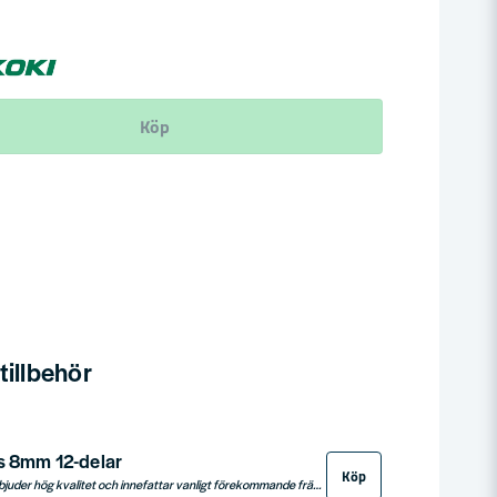
Köp
illbehör
ts 8mm 12-delar
Köp
Delver Frässtålssats erbjuder hög kvalitet och innefattar vanligt förekommande frässtål. Med 8mm skaft passar dessa stål alla fräsar med 8mm spännhylsor. Satsen kommer i en robust, slagtålig trälåda och är idealisk för både yrkesverksamma och gör-det-självare, med 12 blandade frässtål för olika arbetsbehov.