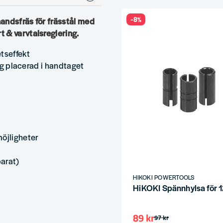
-8%
andsfräs för frässtål med
 & varvtalsreglering.
tseffekt
teg placerad i handtaget
möjligheter
arat)
HIKOKI POWERTOOLS
HiKOKI Spännhylsa för 
89 kr
97 kr