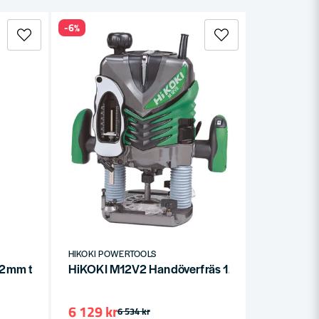
-6%
HIKOKI POWERTOOLS
12mm till 8mm skaft M12V2
HiKOKI M12V2 Handöverfräs 12mm 2000W
6 129 kr
6 534 kr