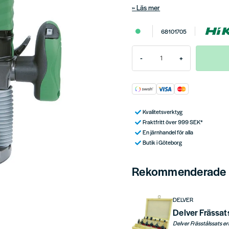
Läs mer
68101705
-
+
Kvalitetsverktyg
Fraktfritt över 999 SEK*
En järnhandel för alla
Butik i Göteborg
Rekommenderade t
DELVER
Delver Frässa