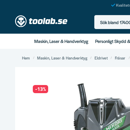
Kvalite
Sök bland 17400+ p
Maskin, Laser & Handverktyg
Personligt Skydd 
Hem
Maskin, Laser & Handverktyg
Eldrivet
Fräsar
-
13
%