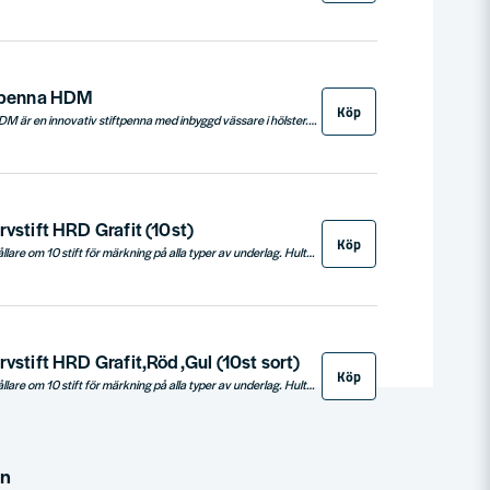
ftpenna HDM
Köp
Hultafors Stiftpenna HDM är en innovativ stiftpenna med inbyggd vässare i hölster. Den är designad för arbete i krävande miljöer, med fokus på enkelhet, hållbarhet och praktisk användning. Hölstret ger inte bara snabb åtkomst till pennan utan också en vässningsfunktion, och leder bort smuts och fukt, vilket säkerställer att pennan håller längre. Pennan har också en ergonomisk design som är lätt att hantera.
rvstift HRD Grafit (10st)
Köp
Reservstift i smart behållare om 10 stift för märkning på alla typer av underlag. Hultafors Refill kan med ett clips fästas i fickan eller i verktygsväskan.
rvstift HRD Grafit,Röd,Gul (10st sort)
Köp
Reservstift i smart behållare om 10 stift för märkning på alla typer av underlag. Hultafors Refill kan med ett clips fästas i fickan eller i verktygsväskan.
in