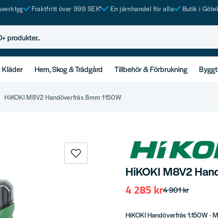
tsverktyg
Fraktfritt över 999 SEK*
En järnhandel för alla
Butik i Göte
rodukter..
& Kläder
Hem, Skog & Trädgård
Tillbehör & Förbrukning
Byggt
HiKOKI M8V2 Handöverfräs 8mm 1150W
HiKOKI M8V2 Han
4 285 kr
4 901 kr
HiKOKI Handöverfräs 1.150W - 