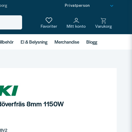
borg
illbehör
El & Belysning
Merchandise
Blogg
döverfräs 8mm 1150W
M8V2