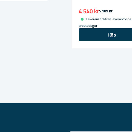
ress
4 540 kr
5 189 kr
Leveranstid ifrån leverantör ca
arbetsdagar
Köp