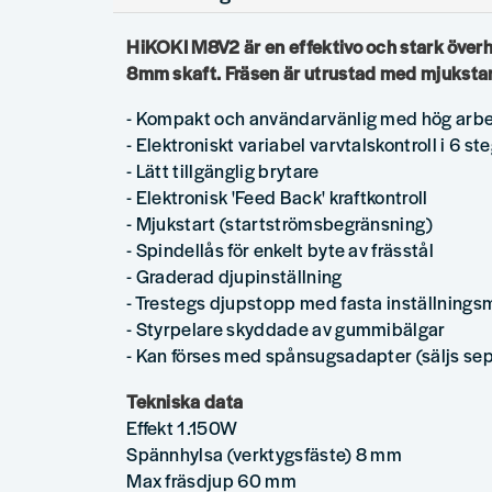
HiKOKI M8V2 är en effektivo och stark överh
8mm skaft. Fräsen är utrustad med mjukstart
- Kompakt och användarvänlig med hög arbe
- Elektroniskt variabel varvtalskontroll i 6 s
- Lätt tillgänglig brytare
- Elektronisk 'Feed Back' kraftkontroll
- Mjukstart (startströmsbegränsning)
- Spindellås för enkelt byte av frässtål
- Graderad djupinställning
- Trestegs djupstopp med fasta inställnings
- Styrpelare skyddade av gummibälgar
- Kan förses med spånsugsadapter (säljs sep
Tekniska data
Effekt 1.150W
Spännhylsa (verktygsfäste) 8 mm
Max fräsdjup 60 mm