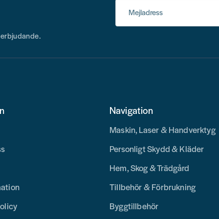
Mejladress
h erbjudande.
on
Navigation
Maskin, Laser & Handverktyg
ss
Personligt Skydd & Kläder
Hem, Skog & Trädgård
mation
Tillbehör & Förbrukning
olicy
Byggtillbehör