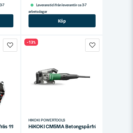
 3-7
Leveranstid ifrån leverantör ca 3-7
arbetsdagar
Köp
-13%
HIKOKI POWERTOOLS
äs 1150W 8mm inkl frässtålssats
HiKOKI CM5MA Betongspårfräs 1900W (utan k