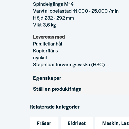
Spindelgänga M14
Varvtal obelastad 11.000 - 25.000 /min
Höjd 232 - 292 mm
Vikt 3,6 kg
Levereras med
Parallellanhåll
Kopierfläns
nyckel
Stapelbar förvaringsväska (HSC)
Egenskaper
Ställ en produktfråga
Produkttyp
Handöverfräs
question
Fråga oss något om denna produkten...
Relaterade kategorier
Fräsar
Eldrivet
Maskin, La