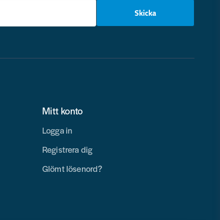
email
Skicka
Mitt konto
Logga in
Registrera dig
Glömt lösenord?