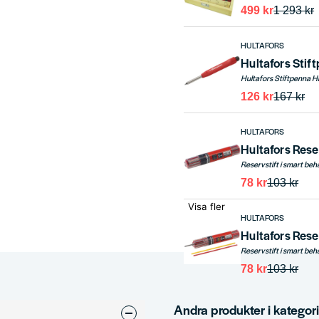
499 kr
1 293 kr
HULTAFORS
Hultafors Sti
126 kr
167 kr
HULTAFORS
Hultafors Rese
78 kr
103 kr
Visa fler
HULTAFORS
Hultafors Rese
78 kr
103 kr
Andra produkter i kategor