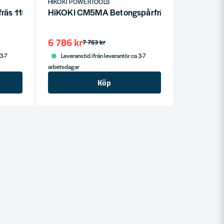
HIKOKI POWERTOOLS
äs 1150W 8mm inkl frässtålssats
HiKOKI CM5MA Betongspårfräs 1900W (utan k
6 786 kr
7 763 kr
 3-7
Leveranstid ifrån leverantör ca 3-7
arbetsdagar
Köp