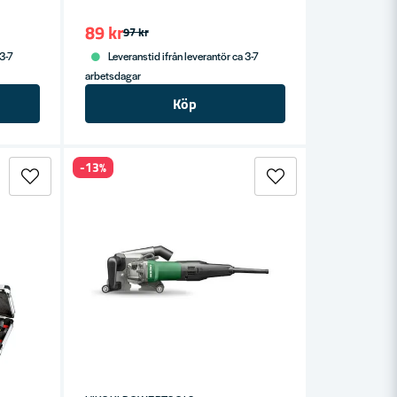
89 kr
97 kr
 3-7
Leveranstid ifrån leverantör ca 3-7
arbetsdagar
Köp
-13%