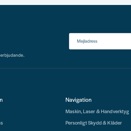
Mejladress
h erbjudande.
on
Navigation
Maskin, Laser & Handverktyg
ss
Personligt Skydd & Kläder