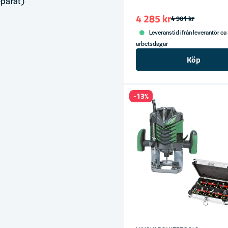
eparat)
4 285 kr
4 901 kr
Leveranstid ifrån leverantör ca
arbetsdagar
Köp
-13%