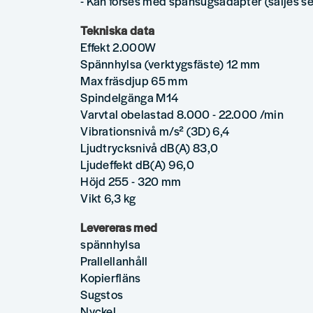
- Kan förses med spånsugsadapter (säljes s
Tekniska data
Effekt 2.000W
Spännhylsa (verktygsfäste) 12 mm
Max fräsdjup 65 mm
Spindelgänga M14
Varvtal obelastad 8.000 - 22.000 /min
Vibrationsnivå m/s² (3D) 6,4
Ljudtrycksnivå dB(A) 83,0
Ljudeffekt dB(A) 96,0
Höjd 255 - 320 mm
Vikt 6,3 kg
Levereras med
spännhylsa
Prallellanhåll
Kopierfläns
Sugstos
Nyckel