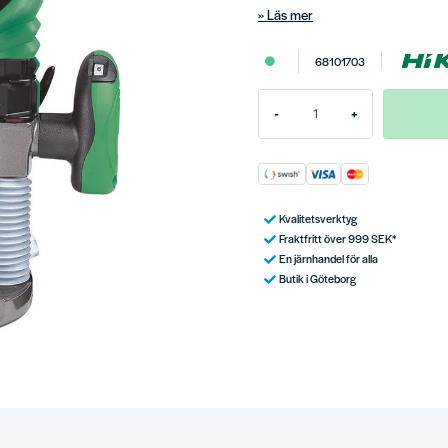
Läs mer
68101703
-
+
Kvalitetsverktyg
Fraktfritt över 999 SEK*
En järnhandel för alla
Butik i Göteborg