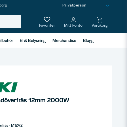
borg
illbehör
El & Belysning
Merchandise
Blogg
ndöverfräs 12mm 2000W
rfräs - M12V2