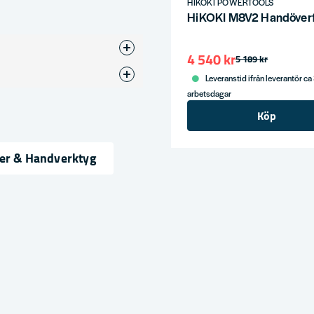
HIKOKI POWERTOOLS
HiKOKI M8V2 Handöverfr
4 540 kr
5 189 kr
Leveranstid ifrån leverantör ca
arbetsdagar
Köp
ser & Handverktyg
ress