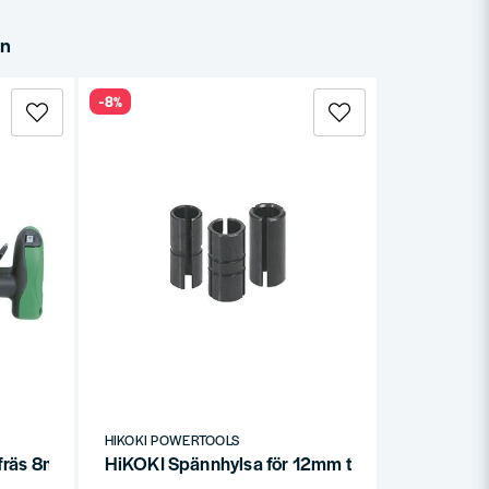
in
-8%
HIKOKI POWERTOOLS
fräs 8mm 1150W
HiKOKI Spännhylsa för 12mm till 8mm skaft M