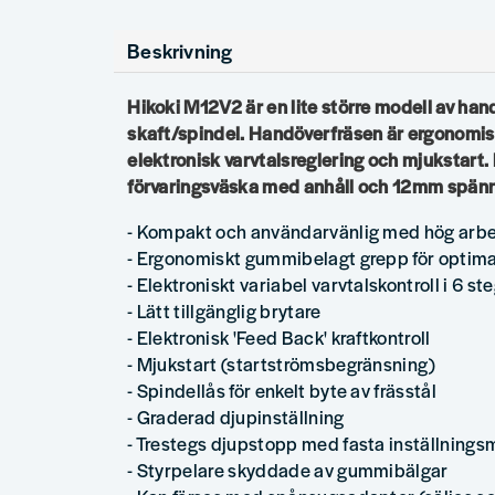
Beskrivning
Hikoki M12V2 är en lite större modell av h
skaft/spindel. Handöverfräsen är ergonomi
elektronisk varvtalsreglering och mjukstart.
förvaringsväska med anhåll och 12mm spänn
- Kompakt och användarvänlig med hög arbe
- Ergonomiskt gummibelagt grepp för optimal 
- Elektroniskt variabel varvtalskontroll i 6 s
- Lätt tillgänglig brytare
- Elektronisk 'Feed Back' kraftkontroll
- Mjukstart (startströmsbegränsning)
- Spindellås för enkelt byte av frässtål
- Graderad djupinställning
- Trestegs djupstopp med fasta inställnings
- Styrpelare skyddade av gummibälgar