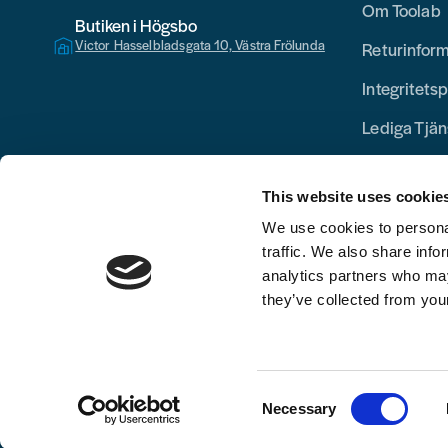
Om Toolab
Butiken i Högsbo
Victor Hasselbladsgata 10, Västra Frölunda
Returinfor
Integritetsp
Lediga Tjän
This website uses cookie
We use cookies to personal
traffic. We also share info
analytics partners who may
they’ve collected from your
Consent
Necessary
Selection