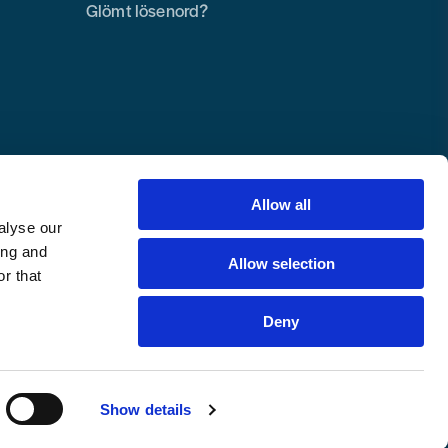
Glömt lösenord?
Allow all
alyse our
ing and
Allow selection
r that
Deny
Copyright © 2025 Toolab Verktyg AB.
Alla rättigheter reserverade.
Show details