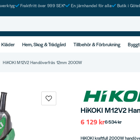
tsverktyg
Fraktfritt över 999 SEK*
En järnhandel för alla
Butik i Göte
& Kläder
Hem, Skog & Trädgård
Tillbehör & Förbrukning
Byggt
HiKOKI M12V2 Handöverfräs 12mm 2000W
HiKOKI M12V2 Ha
6 129 kr
6 534 kr
HiKOKI kraftfull 2000W handöve