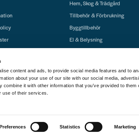
Hem, Skog & Trädgård
mation
Tillbehör & Förbrukning
olicy
Byggtillbehör
ster
El & Belysning
Merchandise
s
Blogg
ise content and ads, to provide social media features and to an
rmation about your use of our site with our social media, advertis
 combine it with other information that you’ve provided to them o
 use of their services.
Preferences
Statistics
Marketing
Powered by Nyehandel AB