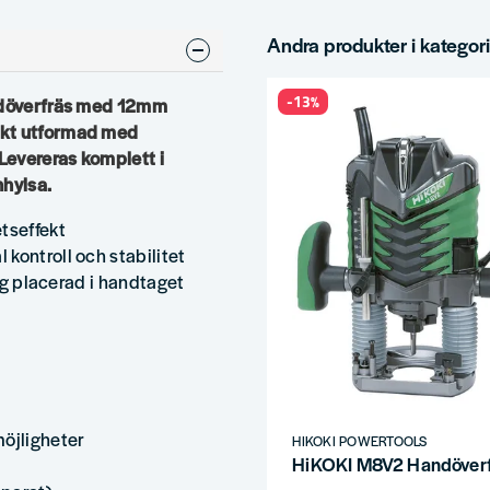
Andra produkter i kategor
-13%
andöverfräs med 12mm
skt utformad med
 Levereras komplett i
hylsa.
tseffekt
kontroll och stabilitet
teg placerad i handtaget
möjligheter
HIKOKI POWERTOOLS
HiKOKI M8V2 Handöver