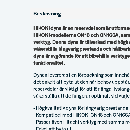
Beskrivning
HiKOKI dyna är en reservdel som är utformad 
HiKOKI-modellerna CN16 och CN16SA, samt
verktyg. Denna dyna är tillverkad med högkva
säkerställa långvarig prestanda och hållbar
dyna är avgörande för att bibehålla verktyge
funktionalitet.
Dynan levereras i en förpackning som innehåll
det enkelt att byta ut den när behov uppstår
reservdelar är viktigt för att förlänga livslä
säkerställa att de fungerar optimalt vid varj
- Högkvalitativ dyna för långvarig prestanda
- Kompatibel med HiKOKI CN16 och CN16SA
- Passar även Hitachi verktyg med samma m
- Enkel att byta ut