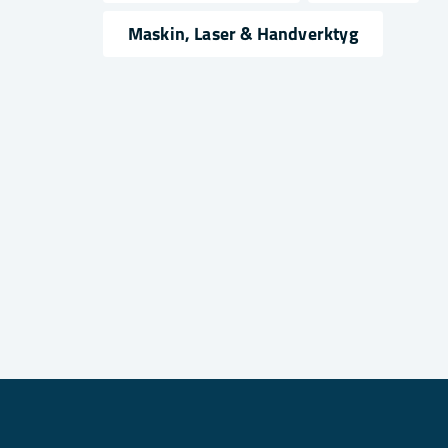
name
email
Namn
Mejlad
Maskin, Laser & Handverktyg
Ja, ni får publicera min fråga
Skicka fråga