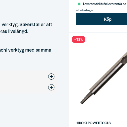
Leveranstid ifrån leverantör ca
arbetsdagar
Köp
verktyg. Säkerställer att
ras livslängd.
-13%
tachi verktyg med samma
ör
HIKOKI POWERTOOLS