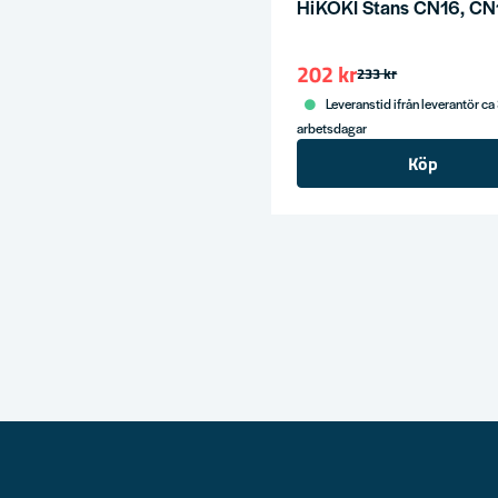
HiKOKI Stans CN16, C
ress
202 kr
233 kr
Leveranstid ifrån leverantör ca
arbetsdagar
Köp