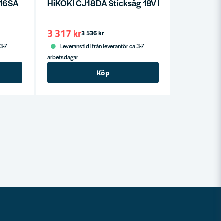
N16SA
HiKOKI CJ18DA Sticksåg 18V HCS (utan batteri
3 317 kr
3 536 kr
 3-7
Leveranstid ifrån leverantör ca 3-7
arbetsdagar
Köp