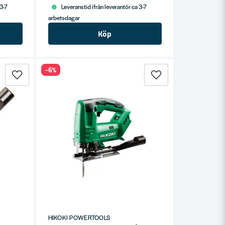
 3-7
Leveranstid ifrån leverantör ca 3-7
arbetsdagar
Köp
-6%
HIKOKI POWERTOOLS