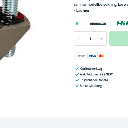
samma modellbeteckning. Leverer
Läs mer
95998039
-
+
Kvalitetsverktyg
Fraktfritt över 999 SEK*
En järnhandel för alla
Butik i Göteborg