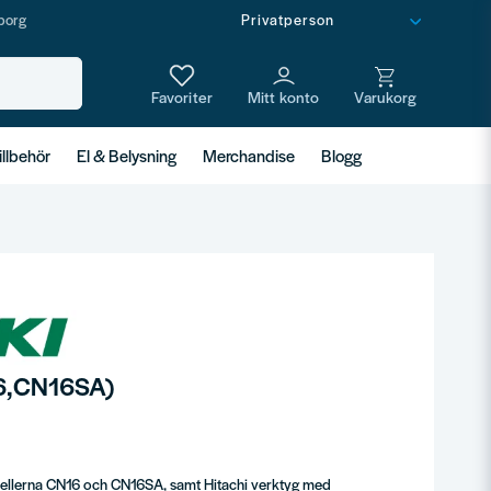
borg
illbehör
El & Belysning
Merchandise
Blogg
6,CN16SA)
dellerna CN16 och CN16SA, samt Hitachi verktyg med