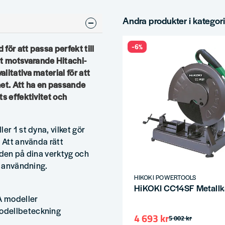
Andra produkter i kategor
-6%
för att passa perfekt till
 motsvarande Hitachi-
litativa material för att
het. Att ha en passande
ts effektivitet och
er 1 st dyna, vilket gör
. Att använda rätt
ngden på dina verktyg och
e användning.
HIKOKI POWERTOOLS
HiKOKI CC14SF Metal
 modeller
odellbeteckning
4 693 kr
5 002 kr