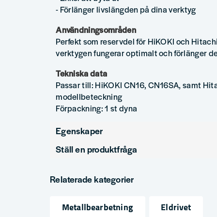
- Förlänger livslängden på dina verktyg
Användningsområden
Perfekt som reservdel för HiKOKI och Hitachi 
verktygen fungerar optimalt och förlänger de
Tekniska data
Passar till: HiKOKI CN16, CN16SA, samt Hi
modellbeteckning
Förpackning: 1 st dyna
Egenskaper
Ställ en produktfråga
Produkttyp
Tillbeh
question
Fråga oss något om denna produkten...
Relaterade kategorier
Metallbearbetning
Eldrivet