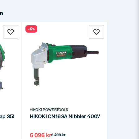
in
-6%
HIKOKI POWERTOOLS
lkap 355mm 2000W
HiKOKI CN16SA Nibbler 400W
6 096 kr
6 498 kr