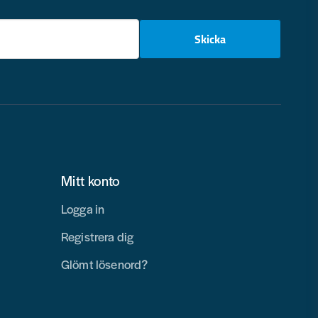
email
Skicka
Mitt konto
Logga in
Registrera dig
Glömt lösenord?