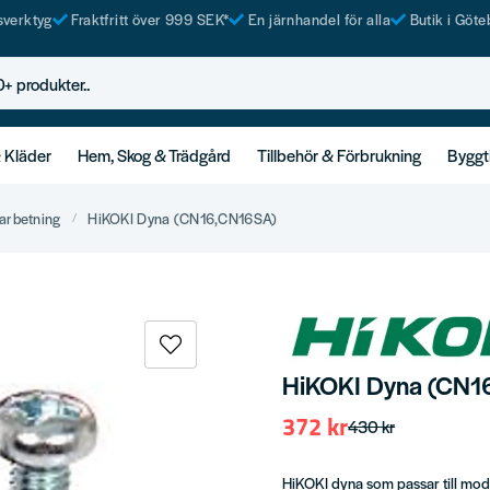
tsverktyg
Fraktfritt över 999 SEK*
En järnhandel för alla
Butik i Göte
rodukter..
& Kläder
Hem, Skog & Trädgård
Tillbehör & Förbrukning
Byggt
arbetning
HiKOKI Dyna (CN16,CN16SA)
HiKOKI Dyna (CN1
372 kr
430 kr
HiKOKI dyna som passar till mo