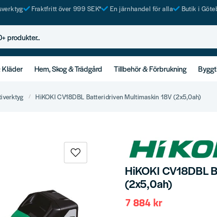
tsverktyg
Fraktfritt över 999 SEK*
En järnhandel för alla
Butik i Göte
rodukter..
& Kläder
Hem, Skog & Trädgård
Tillbehör & Förbrukning
Byggt
tiverktyg
HiKOKI CV18DBL Batteridriven Multimaskin 18V (2x5,0ah)
HiKOKI CV18DBL Ba
(2x5,0ah)
7 884 kr