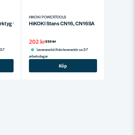
HIKOKI POWERTOOLS
tyg 18V (utan batterier)
HiKOKI Stans CN16, CN16SA
202 kr
233 kr
 3-7
Leveranstid ifrån leverantör ca 3-7
arbetsdagar
Köp