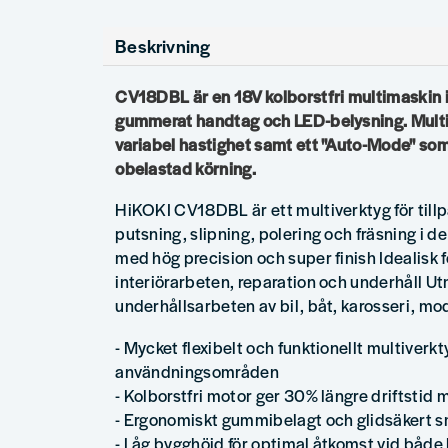
Beskrivning
CV18DBL är en 18V kolborstfri multimaskin
gummerat handtag och LED-belysning. Multi
variabel hastighet samt ett "Auto-Mode" som
obelastad körning.
HiKOKI CV18DBL är ett multiverktyg för till
putsning, slipning, polering och fräsning i de
med hög precision och super finish Idealisk f
interiörarbeten, reparation och underhåll Ut
underhållsarbeten av bil, båt, karosseri, mo
- Mycket flexibelt och funktionellt multiver
användningsområden
- Kolborstfri motor ger 30% längre driftstid 
- Ergonomiskt gummibelagt och glidsäkert s
- Låg bygghöjd för optimal åtkomst vid både