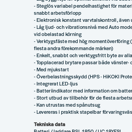
- Steglös variabel pendelhastighet för mate
snabbt arbetsförlopp
- Elektronisk konstant varvtalskontroll, även
- Låg ljud- och vibrationsnivå med Auto mod
vid obelastad körning
- Verktygsfäste med hög momentöverföring 
flesta andra förekommande märken)
- Enkelt, snabbt och verktygsfritt byte av all
- Topplacerad brytare passar både vänster-
- Med mjukstart
- Överbelastningsskydd (HPS - HiKOKI Prot
- Integrerat LED-ljus
- Batteriindikator med information om batte
- Stort utbud av tillbehör för de flesta arbe
- Kan utrustas med spånutsug
- Levereras i praktisk stapelbar förvaringsvä
Tekniska data
Batteri / laddare BSL 1850 / UC 18YFSL