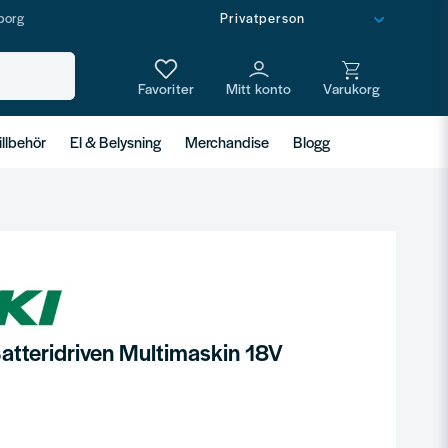
borg
illbehör
El & Belysning
Merchandise
Blogg
tteridriven Multimaskin 18V