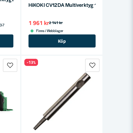
HiKOKI CV12DA Multiverktyg 12V (utan batterie
1 961 kr
2 141 kr
 3-7
Finns i Webblager
Köp
-13%