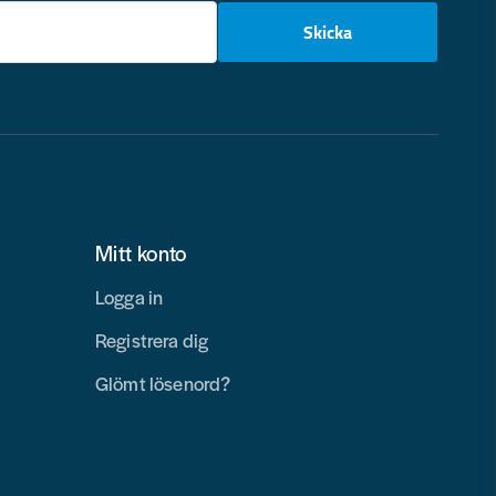
email
Skicka
Mitt konto
Logga in
Registrera dig
Glömt lösenord?