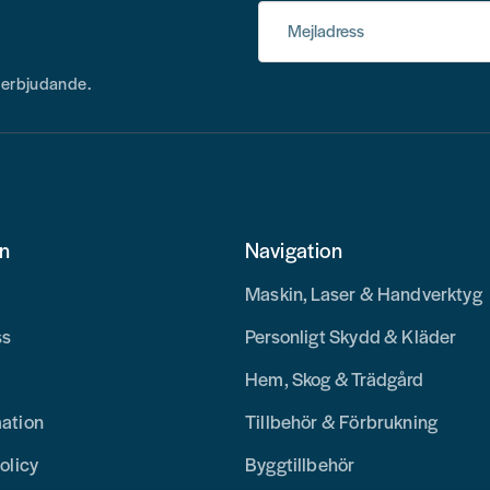
Mejladress
h erbjudande.
on
Navigation
Maskin, Laser & Handverktyg
ss
Personligt Skydd & Kläder
Hem, Skog & Trädgård
mation
Tillbehör & Förbrukning
olicy
Byggtillbehör