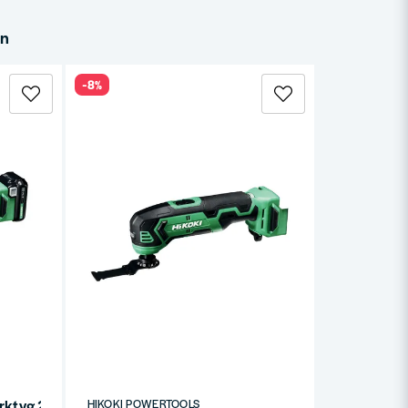
in
-8%
rktyg 2,5ah 12V HSC
HIKOKI POWERTOOLS