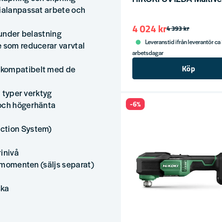
rialanpassat arbete och
4 024 kr
4 393 kr
 under belastning
Leveranstid ifrån leverantör ca
e som reducerar varvtal
arbetsdagar
Köp
(kompatibelt med de
a typer verktyg
 och högerhänta
-6%
ection System)
rinivå
tsmomenten (säljs separat)
ska