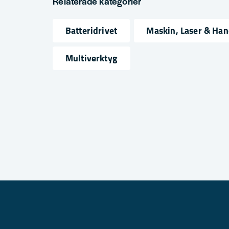
Relaterade kategorier
Spänning
18V
Batteridrivet
Maskin, Laser & Ha
name
email
Namn
Mejlad
Multiverktyg
Ja, ni får publicera min fråga
Skicka fråga