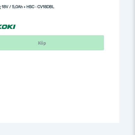
yg 18V / 5,0Ah + HSC - CV18DBL
Köp