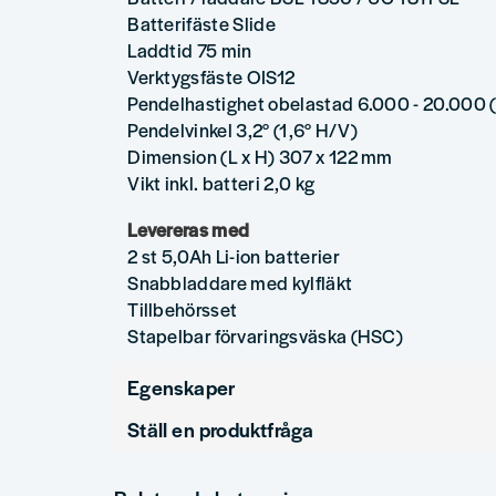
Batterifäste Slide
Laddtid 75 min
Verktygsfäste OIS12
Pendelhastighet obelastad 6.000 - 20.000 
Pendelvinkel 3,2° (1,6° H/V)
Dimension (L x H) 307 x 122 mm
Vikt inkl. batteri 2,0 kg
Levereras med
2 st 5,0Ah Li-ion batterier
Snabbladdare med kylfläkt
Tillbehörsset
Stapelbar förvaringsväska (HSC)
Egenskaper
Ställ en produktfråga
Varumärke
HiKOKI
question
produykttyp
multiverkty
Fråga oss något om denna produkten...