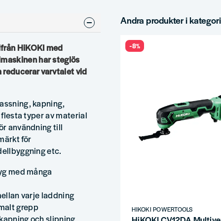
Andra produkter i kategor
-8%
 ifrån HiKOKI med
maskinen har steglös
 reducerar varvtalet vid
passning, kapning,
 flesta typer av material
ör användning till
märkt för
dellbyggning etc.
ktyg med många
mellan varje laddning
malt grepp
HIKOKI POWERTOOLS
 kapning och slipning
HiKOKI CV12DA Multive