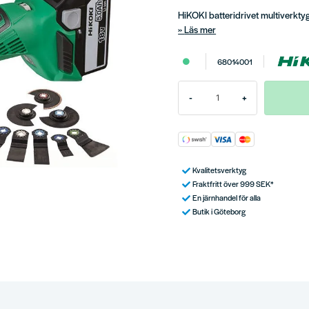
HiKOKI batteridrivet multiverkt
Läs mer
68014001
-
+
Kvalitetsverktyg
Fraktfritt över 999 SEK*
En järnhandel för alla
Butik i Göteborg