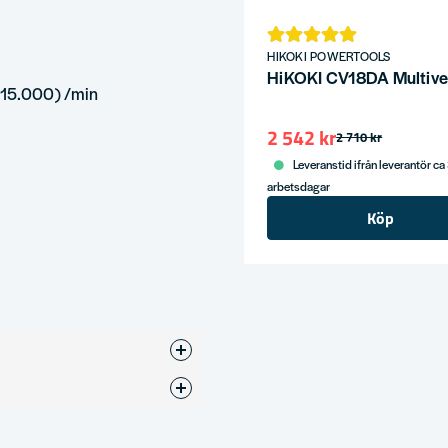
HIKOKI POWERTOOLS
HiKOKI CV18DA Multiverk
(15.000) /min
2 542 kr
2 710 kr
Leveranstid ifrån leverantör ca
arbetsdagar
Köp
g